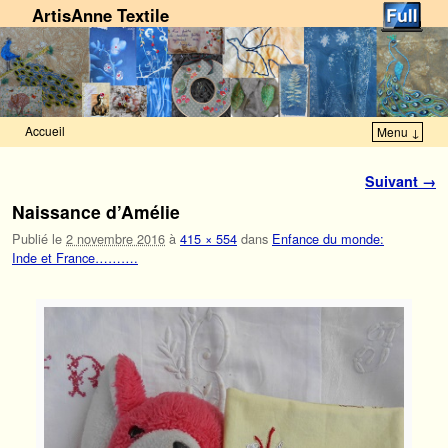
ArtisAnne Textile
Accueil
Menu ↓
Skip to primary content
Aller au contenu secondaire
Navigation des images
Suivant →
Naissance d’Amélie
Publié le
2 novembre 2016
à
415 × 554
dans
Enfance du monde:
Inde et France……….