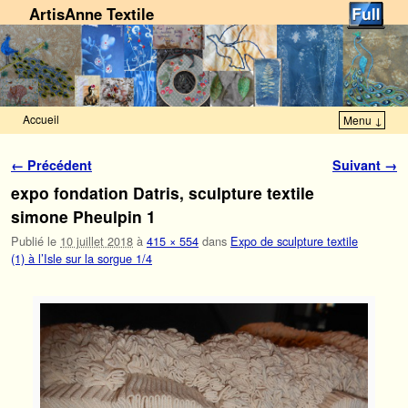
ArtisAnne Textile
Accueil
Menu ↓
Skip to primary content
Aller au contenu secondaire
Navigation des images
← Précédent
Suivant →
expo fondation Datris, sculpture textile
simone Pheulpin 1
Publié le
10 juillet 2018
à
415 × 554
dans
Expo de sculpture textile
(1) à l’Isle sur la sorgue 1/4