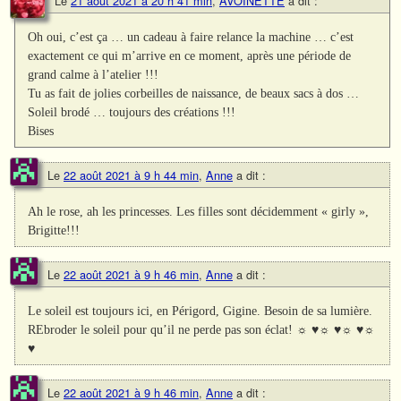
Le
21 août 2021 à 20 h 41 min
,
AVOINETTE
a dit :
Oh oui, c’est ça … un cadeau à faire relance la machine … c’est
exactement ce qui m’arrive en ce moment, après une période de
grand calme à l’atelier !!!
Tu as fait de jolies corbeilles de naissance, de beaux sacs à dos …
Soleil brodé … toujours des créations !!!
Bises
Le
22 août 2021 à 9 h 44 min
,
Anne
a dit :
Ah le rose, ah les princesses. Les filles sont décidemment « girly »,
Brigitte!!!
Le
22 août 2021 à 9 h 46 min
,
Anne
a dit :
Le soleil est toujours ici, en Périgord, Gigine. Besoin de sa lumière.
REbroder le soleil pour qu’il ne perde pas son éclat! ☼ ♥☼ ♥☼ ♥☼
♥
Le
22 août 2021 à 9 h 46 min
,
Anne
a dit :