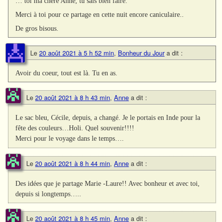
… toi ma chère Anne, tu sais bien faire.
Merci à toi pour ce partage en cette nuit encore caniculaire..
De gros bisous.
Le
20 août 2021 à 5 h 52 min
,
Bonheur du Jour
a dit :
Avoir du coeur, tout est là. Tu en as.
Le
20 août 2021 à 8 h 43 min
,
Anne
a dit :
Le sac bleu, Cécile, depuis, a changé. Je le portais en Inde pour la
fête des couleurs…Holi. Quel souvenir!!!!
Merci pour le voyage dans le temps….
Le
20 août 2021 à 8 h 44 min
,
Anne
a dit :
Des idées que je partage Marie -Laure!! Avec bonheur et avec toi,
depuis si longtemps…..
Le
20 août 2021 à 8 h 45 min
,
Anne
a dit :