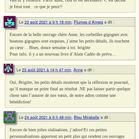
vais m’y remettre. Partir aussi, cela m’est nécessaire! C’est décidé:
je ferai tout…ce que je peux!!
Le
23 août 2021 à 9 h 18 min
,
Plumes d Anges
a dit :
Encore de la belle ouvrage chère Anne, les corbeilles gigognes avec
boutons gigognes sont exquises, j’aime les petits détails, ils touchent
au cœur… Bises, douce semaine à toi. brigitte
Pour info, il y a un nouveau livre d’Alain Cadéo de prévu…
Le
23 août 2021 à 14 h 47 min
,
Anne
a dit :
Oui, Brigitte, les petits détails montrent que la réflexion se poursuit,
qu’il manque un point final au résultat .NE pas laisser partir quelque
chose sans l’assurer de nos vœux, de notre adieu comme une
bénédiction!
Le
24 août 2021 à 6 h 48 min
,
Bleu Mirabelle
a dit :
Encore de bien jolies réalisations, j’adore!Et ces petites
personnalisations apportent un petit plus qui rendent ces ouvrages