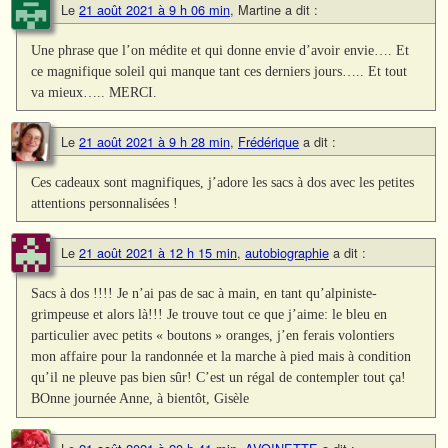
Le
21 août 2021 à 9 h 06 min
,
Martine
a dit :
Une phrase que l’on médite et qui donne envie d’avoir envie…. Et
ce magnifique soleil qui manque tant ces derniers jours….. Et tout
va mieux….. MERCI.
Le
21 août 2021 à 9 h 28 min
,
Frédérique
a dit :
Ces cadeaux sont magnifiques, j’adore les sacs à dos avec les petites
attentions personnalisées !
Le
21 août 2021 à 12 h 15 min
,
autobiographie
a dit :
Sacs à dos !!!! Je n’ai pas de sac à main, en tant qu’alpiniste-
grimpeuse et alors là!!! Je trouve tout ce que j’aime: le bleu en
particulier avec petits « boutons » oranges, j’en ferais volontiers
mon affaire pour la randonnée et la marche à pied mais à condition
qu’il ne pleuve pas bien sûr! C’est un régal de contempler tout ça!
BOnne journée Anne, à bientôt, Gisèle