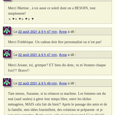
Merci Martine , à toi aussi ce soleil dont on a BESOIN, tout
simplement!
☼ ♥☼ ♥☼ ♥☼ ♥
Le
22 août 2021 à 9 h 47 min
,
Anne
a dit :
Merci Frédérique. Un cadeau doit être personnalisé ou n’est pas!
Le
22 août 2021 à 9 h 47 min
,
Anne
a dit :
Merci Ariane, toi, grimper? ET bien dis donc, tu m’étonnes chaque
fois!!! Bravo!!
Le
22 août 2021 à 9 h 49 min
,
Anne
a dit :
Tant mieux, Suzanne, si tu relances ta machine. Les femmes ont du
mal (sauf seules) à gérer leur temps libre, entre les tâches
ménagères, MAIS cela fait du bien!! Après le passage des amis et de
la famille, mes idées fourmillent, des créations se préparent- et je