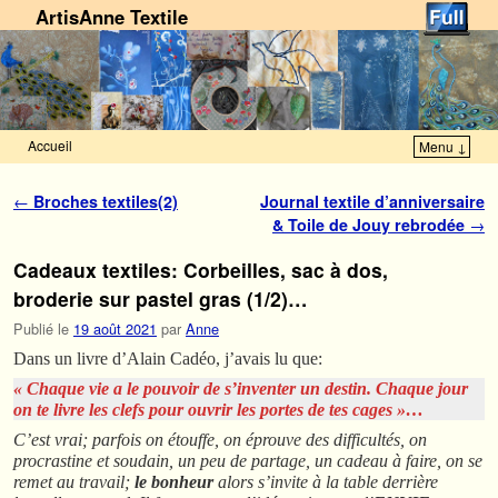
ArtisAnne Textile
Accueil
Menu ↓
Skip to primary content
Aller au contenu secondaire
Navigation des articles
←
Broches textiles(2)
Journal textile d’anniversaire
& Toile de Jouy rebrodée
→
Cadeaux textiles: Corbeilles, sac à dos,
broderie sur pastel gras (1/2)…
Publié le
19 août 2021
par
Anne
Dans un livre d’Alain Cadéo, j’avais lu que:
« Chaque vie a le pouvoir de s’inventer un destin. Chaque jour
on te livre les clefs pour ouvrir les portes de tes cages »…
C’est vrai; parfois on étouffe, on éprouve des difficultés, on
procrastine et soudain, un peu de partage, un cadeau à faire, on se
remet au travail;
le bonheur
alors s’invite à la table derrière