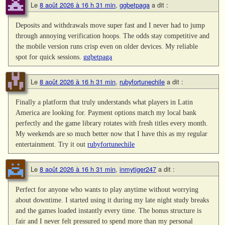
Le
8 août 2026 à 16 h 31 min
,
ggbetpaga
a dit :
Deposits and withdrawals move super fast and I never had to jump
through annoying verification hoops. The odds stay competitive and
the mobile version runs crisp even on older devices. My reliable
spot for quick sessions.
ggbetpaga
Le
8 août 2026 à 16 h 31 min
,
rubyfortunechile
a dit :
Finally a platform that truly understands what players in Latin
America are looking for. Payment options match my local bank
perfectly and the game library rotates with fresh titles every month.
My weekends are so much better now that I have this as my regular
entertainment. Try it out
rubyfortunechile
Le
8 août 2026 à 16 h 31 min
,
inmytiger247
a dit :
Perfect for anyone who wants to play anytime without worrying
about downtime. I started using it during my late night study breaks
and the games loaded instantly every time. The bonus structure is
fair and I never felt pressured to spend more than my personal