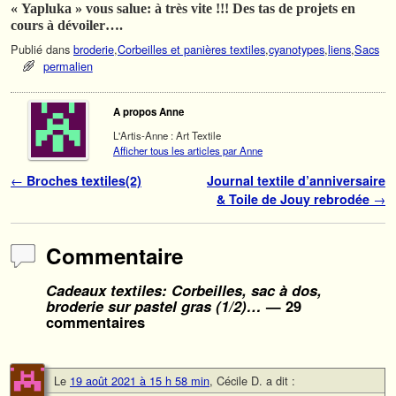
« Yapluka » vous salue: à très vite !!! Des tas de projets en
cours à dévoiler….
Publié dans
broderie
,
Corbeilles et panières textiles
,
cyanotypes
,
liens
,
Sacs
permalien
A propos Anne
L'Artis-Anne : Art Textile
Afficher tous les articles par Anne
Navigation des articles
←
Broches textiles(2)
Journal textile d’anniversaire
& Toile de Jouy rebrodée
→
Commentaire
Cadeaux textiles: Corbeilles, sac à dos,
broderie sur pastel gras (1/2)…
— 29
commentaires
Le
19 août 2021 à 15 h 58 min
,
Cécile D.
a dit :