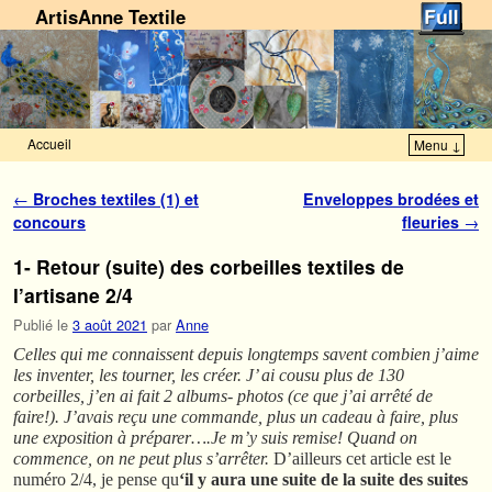
ArtisAnne Textile
Accueil
Menu ↓
Skip to primary content
Aller au contenu secondaire
Navigation des articles
←
Broches textiles (1) et
Enveloppes brodées et
concours
fleuries
→
1- Retour (suite) des corbeilles textiles de
l’artisane 2/4
Publié le
3 août 2021
par
Anne
Celles qui me connaissent depuis longtemps savent combien j’aime
les inventer, les tourner, les créer. J’ ai cousu plus de 130
corbeilles, j’en ai fait 2 albums- photos (ce que j’ai arrêté de
faire!). J’avais reçu une commande, plus un cadeau à faire, plus
une exposition à préparer….Je m’y suis remise! Quand on
commence, on ne peut plus s’arrêter.
D’ailleurs cet article est le
numéro 2/4, je pense qu
‘il y aura une suite de la suite des suites