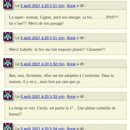
Le
5 août 2021 à 20 h 51 min
,
Anne
a dit :
La super- woman, Gigine, perd son énergie, sa foi, ………Pffff!!!
tut s’use!!! Merci de ton passage!
Le
5 août 2021 à 20 h 51 min
,
Anne
a dit :
Merci Isabelle. te lire me fait toujours plaisir!! Chouette!!!
Le
5 août 2021 à 20 h 52 min
,
Anne
a dit :
Ben, non, Avoinette, elles ont été adoptées à l’extérieur. Dans la
maison, il y en a , mais bon pas tant que ça….
Le
5 août 2021 à 20 h 53 min
,
Anne
a dit :
La beige et vert, Cécile, est partie la 1°…Une pleine corbeille de
bisous!!
Le
5 août 2021 à 20 h 54 min
,
Anne
a dit :