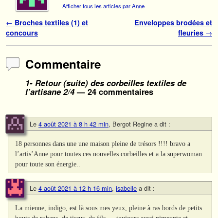
Afficher tous les articles par Anne
Navigation des articles
←
Broches textiles (1) et
Enveloppes brodées et
concours
fleuries
→
Commentaire
1- Retour (suite) des corbeilles textiles de
l’artisane 2/4
— 24 commentaires
Le
4 août 2021 à 8 h 42 min
,
Bergot Regine
a dit :
18 personnes dans une une maison pleine de trésors !!!! bravo a
l’artis’Anne pour toutes ces nouvelles corbeilles et a la superwoman
pour toute son énergie..
Le
4 août 2021 à 12 h 16 min
,
isabelle
a dit :
La mienne, indigo, est là sous mes yeux, pleine à ras bords de petits
bouts de rubans, de tissus, de fils … toujours aussi pimpante et