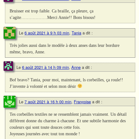
Bruisser est trop faible. Ca braille, ça pleure, ça
s’agite………………Merci Annie!! Bons bisous!
Le
6 août 2021 à 9 h 03 min
,
Tania
a dit :
Très jolies aussi dans le modèle à deux anses dans leur bordure
même, bravo, Anne.
Le
6 août 2021 à 14 h 09 min
,
Anne
a dit :
Bof bravo? Tania, pour moi, maintenant, ls corbeilles, ça roule!!
J’invente à volonté et selon mon désir
Le
7 août 2021 à 16 h 00 min
,
Françoise
a dit :
Tes corbeilles textiles ne se ressemblent jamais vraiment. Un détail
différent donne du charme à chacune. Et une subtile harmonie des
couleurs qui sont toute douces cette fois.
Joyeuses journées avec tout ton monde !