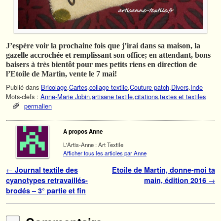
J’espère voir la prochaine fois que j’irai dans sa maison, la
gazelle accrochée et remplissant son office; en attendant, bons
baisers à très bientôt pour mes petits riens en direction de
l’Etoile de Martin, vente le 7 mai!
Publié dans
Bricolage
,
Cartes
,
collage textile
,
Couture patch
,
Divers
,
Inde
Mots-clefs :
Anne-Marie Jobin
,
artisane textile
,
citations
,
textes et textiles
permalien
A propos Anne
L'Artis-Anne : Art Textile
Afficher tous les articles par Anne
Navigation des articles
←
Journal textile des
Etoile de Martin, donne-moi ta
cyanotypes retravaillés-
main, édition 2016
→
brodés – 3° partie et fin