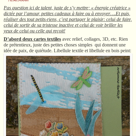
Pas question ici de talent, juste de s’y mettre; « énergie créatrice »
dictée par l’amour, petites cadeaux à faire ou à envoyer….Et puis,
réaliser des tout petits-riens, c’est partager le plaisir: celui de faire,
celui de sortir de sa tristesse inactive et celui de voir briller les
yeux de celui ou celle qui reçoit!
D’abord deux cartes textiles
avec relief, collages, 3D, etc. Rien
de prétentieux, juste des petites choses simples qui donnent une
idée de paix, de quiétude. Libellule textile et libellule en bois peint: