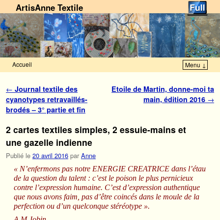
ArtisAnne Textile
Accueil
Menu ↓
Skip to primary content
Aller au contenu secondaire
Navigation des articles
←
Journal textile des
Etoile de Martin, donne-moi ta
cyanotypes retravaillés-
main, édition 2016
→
brodés – 3° partie et fin
2 cartes textiles simples, 2 essuie-mains et
une gazelle indienne
Publié le
20 avril 2016
par
Anne
« N’enfermons pas notre ENERGIE CREATRICE dans l’étau
de la question du talent : c’est le poison le plus pernicieux
contre l’expression humaine. C’est d’expression authentique
que nous avons faim, pas d’être coincés dans le moule de la
perfection ou d’un quelconque stéréotype ».
A.M.Jobin