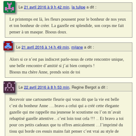
Le
21 avril 2016 à 9 h 42 min
,
la tulipe
a dit :
Le printemps est là, les fleurs poussent pour le bonheur de nos yeux
et ton bonheur de créer. La gazelle est splendide, son corps me fait
penser à un masque. Bisous doux.
Le
21 avril 2016 à 14 h 49 min
,
mijane
a dit :
Alors si ce n’est pas indiscret parle-nous de cette rencontre unique,
une belle rencontre d’amitié si j’ai bien compris !
Bisous ma chère Anne, prends soin de toi
Le
22 avril 2016 à 8 h 53 min
,
Regine Bergot
a dit :
Recevoir une cartounette fleurie qui vous dit que la vie est belle
c’est du bonheur Anne ….bravo a celui qui a créé cette élegante
gazelle qui me rappelle ma jeunesse le scoutisme ou l’on m’avait
rebaptisé gazelle attentive…c’est loin tout cela !!! .. Et bravo a toi
pour ces petits cadeaux que tu offres amicalement …l’imprimé du
tissu qui borde ces essuis mains fait penser c’est vrai au style de