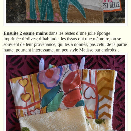
Ensuite 2 essuie-
mains
dans les restes d’une jolie éponge
imprimée d’olives; d’habitude, les tissus ont une mémoire, on se
souvient de leur provenance, qui les a donnés; pas celui de la partie
haute, pourtant intéressante, un peu style Matisse par endroits…