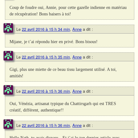
Coup de foudre oui, Annie, pour cette gazelle indienne en matériau
de récupération! Bons baisers à toi!
Le
22 avril 2016 à 15 h 34 min
,
Anne
a dit :
Mijane, je t’ai répondu hier en privé. Bons bisous!
Le
22 avril 2016 à 15 h 35 min
,
Anne
a dit :
Gigi, plus une miette de ce beau tissu largement utilisé. A toi,
amitiés!
Le
22 avril 2016 à 15 h 36 min
,
Anne
a dit :
Oui, Vénézia, artisanat typique du Chattirsgarh qui est TRES
créatif, différent, authentique!!
Le
22 avril 2016 à 15 h 36 min
,
Anne
a dit :
Hello Nath, tu avais disparu…Et j’ai lu ton dernier article avec