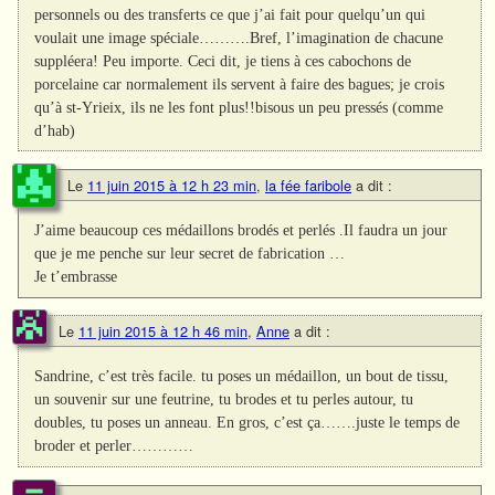
personnels ou des transferts ce que j’ai fait pour quelqu’un qui
voulait une image spéciale……….Bref, l’imagination de chacune
suppléera! Peu importe. Ceci dit, je tiens à ces cabochons de
porcelaine car normalement ils servent à faire des bagues; je crois
qu’à st-Yrieix, ils ne les font plus!!bisous un peu pressés (comme
d’hab)
Le
11 juin 2015 à 12 h 23 min
,
la fée faribole
a dit :
J’aime beaucoup ces médaillons brodés et perlés .Il faudra un jour
que je me penche sur leur secret de fabrication …
Je t’embrasse
Le
11 juin 2015 à 12 h 46 min
,
Anne
a dit :
Sandrine, c’est très facile. tu poses un médaillon, un bout de tissu,
un souvenir sur une feutrine, tu brodes et tu perles autour, tu
doubles, tu poses un anneau. En gros, c’est ça…….juste le temps de
broder et perler…………