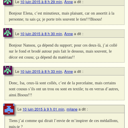
Le
10 juin 2015 à 8 h 29 min
,
Anne
a dit :
Bonjour Elena, c’est minutieux, mais plaisant, car on assortit à la
personne; tu sais ça; je porte très souvent le tien!!!Bisous!
Le
10 juin 2015 à 8 h 30 min
,
Anne
a dit :
Bonjour Nansou, ça dépend du support; pour ces deux-là, j’ai collé
sur le fond et brodé autour puis fait le dessous, mais souvent, le
décor est cousu; ça dépend du matériau!!
Le
10 juin 2015 à 8 h 33 min
,
Anne
a dit :
Donc, Isa, ceux-là sont collés, c’est de la porcelaine, mais certains
sont cousus s’ils ont un trou ou sont en textile; tu en verras d’autres,
ainsi.Bisous!!!
Le
10 juin 2015 à 9 h 01 min
,
mijane
a dit :
Tiens j’ai comme qui dirait l’envie de m’inspirer de ces médaillons,
puis-je ?