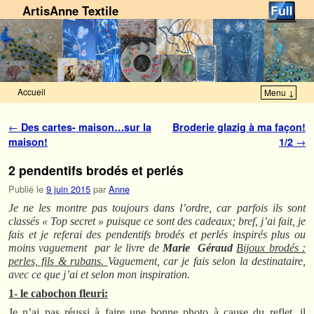
ArtisAnne Textile
Accueil
Menu ↓
Skip to primary content
Aller au contenu secondaire
Navigation des articles
←
Des cartes- maison…sur la
Broderie glazig à ma façon!
maison!
1/2
→
2 pendentifs brodés et perlés
Publié le
9 juin 2015
par
Anne
Je ne les montre pas toujours dans l’ordre, car parfois ils sont
classés « Top secret » puisque ce sont des cadeaux; bref, j’ai fait, je
fais et je referai des pendentifs brodés et perlés inspirés plus ou
moins vaguement par le livre de
Marie Géraud
Bijoux brodés :
perles, fils & rubans.
Vaguement, car je fais selon la destinataire,
avec ce que j’ai et selon mon inspiration.
1- le cabochon fleuri:
Je n’ai pas réussi à faire une bonne photo à cause du reflet, il