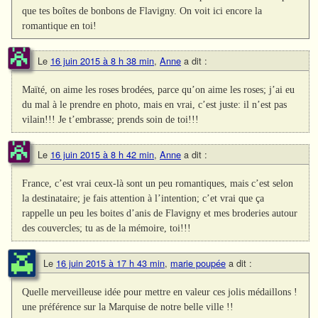
que tes boîtes de bonbons de Flavigny. On voit ici encore la
romantique en toi!
Le
16 juin 2015 à 8 h 38 min
,
Anne
a dit :
Maïté, on aime les roses brodées, parce qu’on aime les roses; j’ai eu
du mal à le prendre en photo, mais en vrai, c’est juste: il n’est pas
vilain!!! Je t’embrasse; prends soin de toi!!!
Le
16 juin 2015 à 8 h 42 min
,
Anne
a dit :
France, c’est vrai ceux-là sont un peu romantiques, mais c’est selon
la destinataire; je fais attention à l’intention; c’et vrai que ça
rappelle un peu les boites d’anis de Flavigny et mes broderies autour
des couvercles; tu as de la mémoire, toi!!!
Le
16 juin 2015 à 17 h 43 min
,
marie poupée
a dit :
Quelle merveilleuse idée pour mettre en valeur ces jolis médaillons !
une préférence sur la Marquise de notre belle ville !!