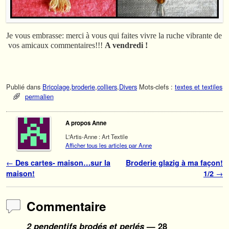
Je vous embrasse: merci à vous qui faites vivre la ruche vibrante de
vos amicaux commentaires!!!
A vendredi !
Publié dans
Bricolage
,
broderie
,
colliers
,
Divers
Mots-clefs :
textes et textiles
permalien
A propos Anne
L'Artis-Anne : Art Textile
Afficher tous les articles par Anne
Navigation des articles
←
Des cartes- maison…sur la
Broderie glazig à ma façon!
maison!
1/2
→
Commentaire
2 pendentifs brodés et perlés
— 28