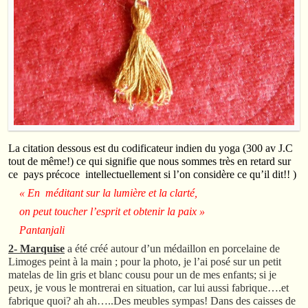
La citation dessous est du codificateur indien du yoga (300 av J.C
tout de même!) ce qui signifie que nous sommes très en retard sur
ce pays précoce intellectuellement si l’on considère ce qu’il dit!! )
« En méditant sur la lumière et la clarté,
on peut toucher l’esprit et obtenir la paix »
Pantanjali
2- Marquise
a été créé autour d’un médaillon en porcelaine de
Limoges peint à la main ; pour la photo, je l’ai posé sur un petit
matelas de lin gris et blanc cousu pour un de mes enfants; si je
peux, je vous le montrerai en situation, car lui aussi fabrique….et
fabrique quoi? ah ah…..Des meubles sympas! Dans des caisses de