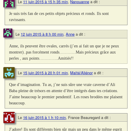
Le
11 juin 2015 à 15 h 35 min
,
Nanouanne
a dit :
Je suis très fan de ces petits objets précieux et ronds. Ils sont
ravissants.
Le
12 juin 2015 à 8 h 00 min
,
Anne
a dit :
Anne, ils peuvent être ovales, carrés (j’en ai fait un que je ne peux
montrer)..pas forcément ronds…………Mais précieux grâce aux
perles , aux points…………..Amitiés!!
Le
15 juin 2015 à 20 h 01 min
,
Maïté/Aliénor
a dit :
Que d’imagination. Tu as, j’ne suis sûre une vraie caverne d’Ali
Baba pleine de trésors en attente d’être intégrés dans tes créations.
J’aime beaucoup le premier pendentif. Les roses brodées me plaisent
beaucoup.
Le
16 juin 2015 à 1 h 10 min
,
France Beauregard
a dit :
J’adore! Ils sont différents bien sûr mais un peu dans le même esprit