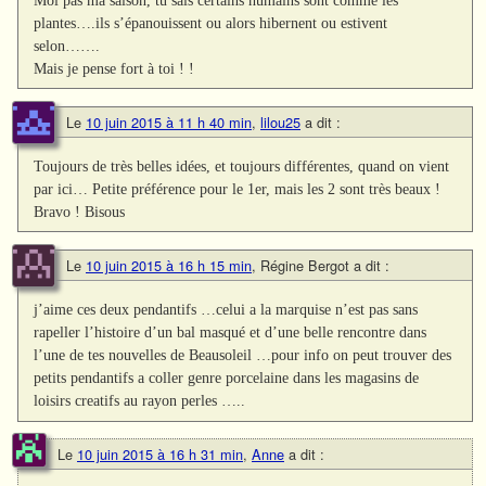
Moi pas ma saison, tu sais certains humains sont comme les
plantes….ils s’épanouissent ou alors hibernent ou estivent
selon…….
Mais je pense fort à toi ! !
Le
10 juin 2015 à 11 h 40 min
,
lilou25
a dit :
Toujours de très belles idées, et toujours différentes, quand on vient
par ici… Petite préférence pour le 1er, mais les 2 sont très beaux !
Bravo ! Bisous
Le
10 juin 2015 à 16 h 15 min
,
Régine Bergot
a dit :
j’aime ces deux pendantifs …celui a la marquise n’est pas sans
rapeller l’histoire d’un bal masqué et d’une belle rencontre dans
l’une de tes nouvelles de Beausoleil …pour info on peut trouver des
petits pendantifs a coller genre porcelaine dans les magasins de
loisirs creatifs au rayon perles …..
Le
10 juin 2015 à 16 h 31 min
,
Anne
a dit :