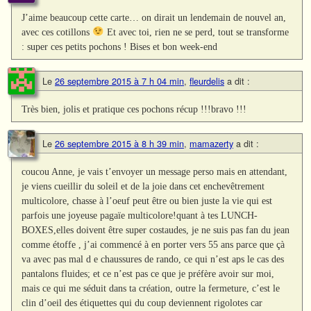
J’aime beaucoup cette carte… on dirait un lendemain de nouvel an,
avec ces cotillons
Et avec toi, rien ne se perd, tout se transforme
: super ces petits pochons ! Bises et bon week-end
Le
26 septembre 2015 à 7 h 04 min
,
fleurdelis
a dit :
Très bien, jolis et pratique ces pochons récup !!!bravo !!!
Le
26 septembre 2015 à 8 h 39 min
,
mamazerty
a dit :
coucou Anne, je vais t’envoyer un message perso mais en attendant,
je viens cueillir du soleil et de la joie dans cet enchevêtrement
multicolore, chasse à l’oeuf peut être ou bien juste la vie qui est
parfois une joyeuse pagaïe multicolore!quant à tes LUNCH-
BOXES,elles doivent être super costaudes, je ne suis pas fan du jean
comme étoffe , j’ai commencé à en porter vers 55 ans parce que çà
va avec pas mal d e chaussures de rando, ce qui n’est aps le cas des
pantalons fluides; et ce n’est pas ce que je préfère avoir sur moi,
mais ce qui me séduit dans ta création, outre la fermeture, c’est le
clin d’oeil des étiquettes qui du coup deviennent rigolotes car