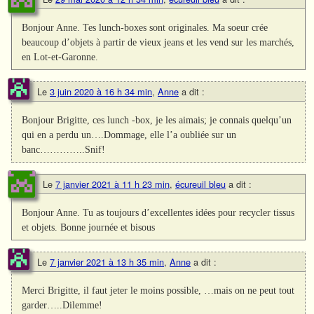
Bonjour Anne. Tes lunch-boxes sont originales. Ma soeur crée
beaucoup d’objets à partir de vieux jeans et les vend sur les marchés,
en Lot-et-Garonne.
Le
3 juin 2020 à 16 h 34 min
,
Anne
a dit :
Bonjour Brigitte, ces lunch -box, je les aimais; je connais quelqu’un
qui en a perdu un….Dommage, elle l’a oubliée sur un
banc…………..Snif!
Le
7 janvier 2021 à 11 h 23 min
,
écureuil bleu
a dit :
Bonjour Anne. Tu as toujours d’excellentes idées pour recycler tissus
et objets. Bonne journée et bisous
Le
7 janvier 2021 à 13 h 35 min
,
Anne
a dit :
Merci Brigitte, il faut jeter le moins possible, …mais on ne peut tout
garder…..Dilemme!