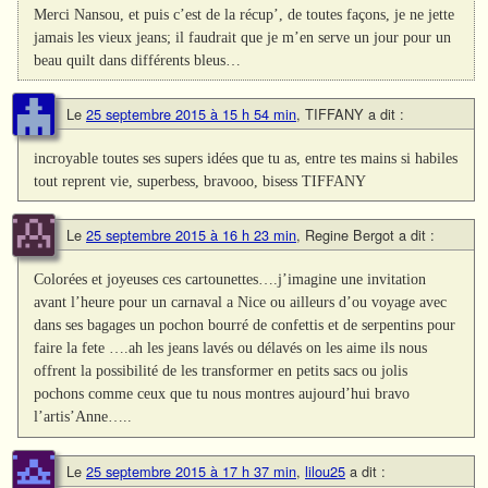
Merci Nansou, et puis c’est de la récup’, de toutes façons, je ne jette
jamais les vieux jeans; il faudrait que je m’en serve un jour pour un
beau quilt dans différents bleus…
Le
25 septembre 2015 à 15 h 54 min
,
TIFFANY
a dit :
incroyable toutes ses supers idées que tu as, entre tes mains si habiles
tout reprent vie, superbess, bravooo, bisess TIFFANY
Le
25 septembre 2015 à 16 h 23 min
,
Regine Bergot
a dit :
Colorées et joyeuses ces cartounettes….j’imagine une invitation
avant l’heure pour un carnaval a Nice ou ailleurs d’ou voyage avec
dans ses bagages un pochon bourré de confettis et de serpentins pour
faire la fete ….ah les jeans lavés ou délavés on les aime ils nous
offrent la possibilité de les transformer en petits sacs ou jolis
pochons comme ceux que tu nous montres aujourd’hui bravo
l’artis’Anne…..
Le
25 septembre 2015 à 17 h 37 min
,
lilou25
a dit :