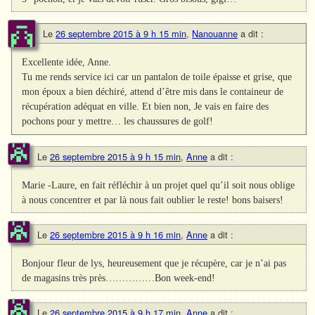
Le
26 septembre 2015 à 9 h 15 min
,
Nanouanne
a dit :
Excellente idée, Anne.
Tu me rends service ici car un pantalon de toile épaisse et grise, que
mon époux a bien déchiré, attend d’être mis dans le containeur de
récupération adéquat en ville. Et bien non, Je vais en faire des
pochons pour y mettre… les chaussures de golf!
Le
26 septembre 2015 à 9 h 15 min
,
Anne
a dit :
Marie -Laure, en fait réfléchir à un projet quel qu’il soit nous oblige
à nous concentrer et par là nous fait oublier le reste! bons baisers!
Le
26 septembre 2015 à 9 h 16 min
,
Anne
a dit :
Bonjour fleur de lys, heureusement que je récupère, car je n’ai pas
de magasins très près……………Bon week-end!
Le
26 septembre 2015 à 9 h 17 min
,
Anne
a dit :