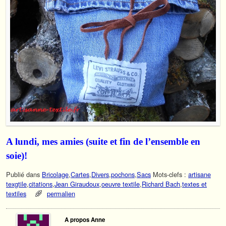
A lundi, mes amies (suite et fin de l’ensemble en
soie)!
Publié dans
Bricolage
,
Cartes
,
Divers
,
pochons
,
Sacs
Mots-clefs :
artisane
texgtile
,
citations
,
Jean Giraudoux
,
oeuvre textile
,
Richard Bach
,
textes et
textiles
permalien
A propos Anne