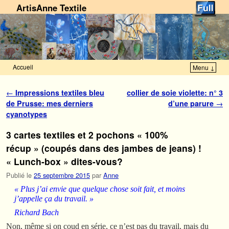
ArtisAnne Textile
Accueil
Menu ↓
Skip to primary content
Aller au contenu secondaire
Navigation des articles
←
Impressions textiles bleu
collier de soie violette: n° 3
de Prusse: mes derniers
d’une parure
→
cyanotypes
3 cartes textiles et 2 pochons « 100%
récup » (coupés dans des jambes de jeans) !
« Lunch-box » dites-vous?
Publié le
25 septembre 2015
par
Anne
« Plus j’ai envie que quelque chose soit fait, et moins
j’appelle ça du travail. »
Richard Bach
Non, même si on coud en série, ce n’est pas du travail, mais du