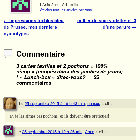
L'Artis-Anne : Art Textile
Afficher tous les articles par Anne
Navigation des articles
←
Impressions textiles bleu
collier de soie violette: n° 3
de Prusse: mes derniers
d’une parure
→
cyanotypes
Commentaire
3 cartes textiles et 2 pochons « 100%
récup » (coupés dans des jambes de jeans)
! « Lunch-box » dites-vous?
— 25
commentaires
Le
25 septembre 2015 à 10 h 43 min
,
nansou
a dit :
ah je les aimes ces pochons, et ils doivent être pratiques!
Le
25 septembre 2015 à 12 h 36 min
,
Anne
a dit :