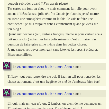
pouvoir rebroder quand ? J’en aurais pleuré !
Tes cartes me font un choc : « mais comment fait-elle pour avoir
autant d’idées dans sa jolie tête ? » Jamais je n’aurais pensé mettre
en scène une atmosphère comme tu le fais. Je vais te faire une
confidence : je suis toujours dans l’étonnement quand je viens sur
ton blog !
Quant aux pochons (oui, restons français, même si pour certains cela
fait moins chic) autant les faire jolis même si c’est utilitaire. Pas
question de faire grise mine même dans les petites choses.
Je me sauve, retrouver mon gant sans latex et les repas à préparer.
Bises ensoleillées.
Le
26 septembre 2015 à 9 h 13 min
,
Anne
a dit :
Tiffany, tout peut reprendre vie oui, il faut un œil pour regarder les
choses autrement, c’est une hygiène de vie! Je t’embrasse bien fort!
Le
26 septembre 2015 à 9 h 14 min
,
Anne
a dit :
Eh oui, mais un jean n’a que 2 jambes, on vient de me demander un
3° pochon, et je vais devoir ruser. Gros bisous, gigi!!!