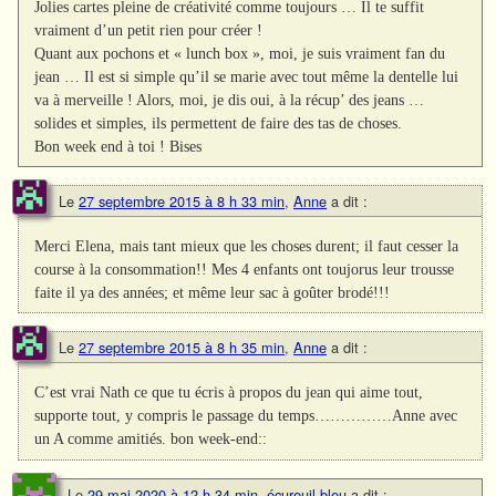
Jolies cartes pleine de créativité comme toujours … Il te suffit
vraiment d’un petit rien pour créer !
Quant aux pochons et « lunch box », moi, je suis vraiment fan du
jean … Il est si simple qu’il se marie avec tout même la dentelle lui
va à merveille ! Alors, moi, je dis oui, à la récup’ des jeans …
solides et simples, ils permettent de faire des tas de choses.
Bon week end à toi ! Bises
Le
27 septembre 2015 à 8 h 33 min
,
Anne
a dit :
Merci Elena, mais tant mieux que les choses durent; il faut cesser la
course à la consommation!! Mes 4 enfants ont toujorus leur trousse
faite il ya des années; et même leur sac à goûter brodé!!!
Le
27 septembre 2015 à 8 h 35 min
,
Anne
a dit :
C’est vrai Nath ce que tu écris à propos du jean qui aime tout,
supporte tout, y compris le passage du temps……………Anne avec
un A comme amitiés. bon week-end::
Le
29 mai 2020 à 12 h 34 min
,
écureuil bleu
a dit :