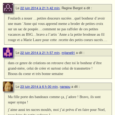
Le
22 juin 2014 à 21 h 42 min
,
Regine Bergot
a dit :
Foulards a nouer …petites douceurs sucrées ..quel bonheur d’avoir
une mam ´Anne qui vous apprend meme a broder de petites croix
sur un sac de poupée….comment ne pas raffoler de ces petites
vacances au BSG…bravo a l’artis ´Anne a la petite brodeuse au fil
rouge et a Marie Laure pour cette .recette des petits coeurs sucrés….
Le
22 juin 2014 à 21 h 57 min
,
mijane91
a dit :
dans ce genre de créations on retrouve chez toi le bonheur d’être
grand-mère, celui de créer et surtout celui de transmettre !
Bisous du coeur et très bonne semaine
Le
23 juin 2014 à 6 h 00 min
,
nansou
a dit :
Ma fille porte des bandeaux comme ça, j’adore ! Bravo, ils sont
super sympa !
j’aime aussi tes sucres moulés, moi j’ai prévu d’en faire pour Noel,
pour faire de petits cadeaux !