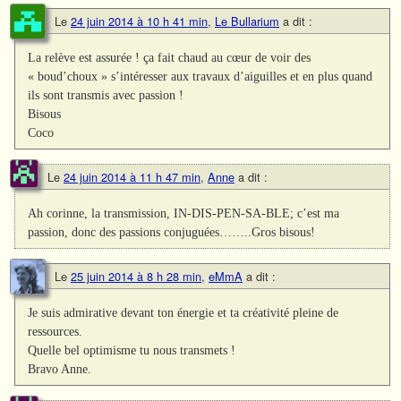
Le
24 juin 2014 à 10 h 41 min
,
Le Bullarium
a dit :
La relève est assurée ! ça fait chaud au cœur de voir des
« boud’choux » s’intéresser aux travaux d’aiguilles et en plus quand
ils sont transmis avec passion !
Bisous
Coco
Le
24 juin 2014 à 11 h 47 min
,
Anne
a dit :
Ah corinne, la transmission, IN-DIS-PEN-SA-BLE; c’est ma
passion, donc des passions conjuguées……..Gros bisous!
Le
25 juin 2014 à 8 h 28 min
,
eMmA
a dit :
Je suis admirative devant ton énergie et ta créativité pleine de
ressources.
Quelle bel optimisme tu nous transmets !
Bravo Anne.