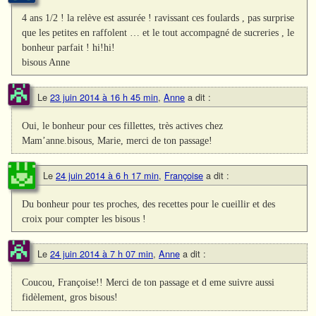
4 ans 1/2 ! la relève est assurée ! ravissant ces foulards , pas surprise
que les petites en raffolent … et le tout accompagné de sucreries , le
bonheur parfait ! hi!hi!
bisous Anne
Le
23 juin 2014 à 16 h 45 min
,
Anne
a dit :
Oui, le bonheur pour ces fillettes, très actives chez
Mam’anne.bisous, Marie, merci de ton passage!
Le
24 juin 2014 à 6 h 17 min
,
Françoise
a dit :
Du bonheur pour tes proches, des recettes pour le cueillir et des
croix pour compter les bisous !
Le
24 juin 2014 à 7 h 07 min
,
Anne
a dit :
Coucou, Françoise!! Merci de ton passage et d eme suivre aussi
fidèlement, gros bisous!