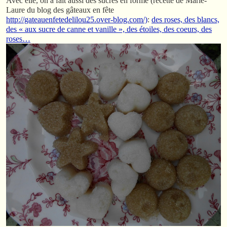
Avec elle, on a fait aussi des sucres en forme (recette de Marie-
Laure du blog des gâteaux en fête
http://gateauenfetedelilou25.over-blog.com/)
:
des roses, des blancs,
des « aux sucre de canne et vanille », des étoiles, des coeurs, des
roses…