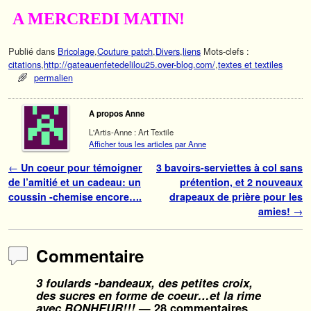
A MERCREDI MATIN!
Publié dans
Bricolage
,
Couture patch
,
Divers
,
liens
Mots-clefs :
citations
,
http://gateauenfetedelilou25.over-blog.com/
,
textes et textiles
permalien
A propos Anne
L'Artis-Anne : Art Textile
Afficher tous les articles par Anne
Navigation des articles
←
Un coeur pour témoigner
3 bavoirs-serviettes à col sans
de l’amitié et un cadeau: un
prétention, et 2 nouveaux
coussin -chemise encore….
drapeaux de prière pour les
amies!
→
Commentaire
3 foulards -bandeaux, des petites croix,
des sucres en forme de coeur…et la rime
avec BONHEUR!!!
— 28 commentaires