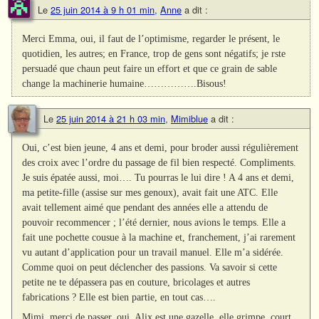
Le
25 juin 2014 à 9 h 01 min
,
Anne
a dit :
Merci Emma, oui, il faut de l’optimisme, regarder le présent, le
quotidien, les autres; en France, trop de gens sont négatifs; je rste
persuadé que chaun peut faire un effort et que ce grain de sable
change la machinerie humaine…………….Bisous!
Le
25 juin 2014 à 21 h 03 min
,
Mimiblue
a dit :
Oui, c’est bien jeune, 4 ans et demi, pour broder aussi régulièrement
des croix avec l’ordre du passage de fil bien respecté. Compliments.
Je suis épatée aussi, moi…. Tu pourras le lui dire ! A 4 ans et demi,
ma petite-fille (assise sur mes genoux), avait fait une ATC. Elle
avait tellement aimé que pendant des années elle a attendu de
pouvoir recommencer ; l’été dernier, nous avions le temps. Elle a
fait une pochette cousue à la machine et, franchement, j’ai rarement
vu autant d’application pour un travail manuel. Elle m’a sidérée.
Comme quoi on peut déclencher des passions. Va savoir si cette
petite ne te dépassera pas en couture, bricolages et autres
fabrications ? Elle est bien partie, en tout cas….
Mimi, merci de passer, oui, Alix est une gazelle, elle grimpe, court,