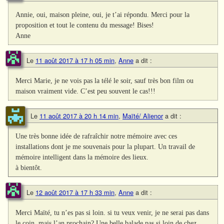
Annie, oui, maison pleine, oui, je t’ai répondu. Merci pour la
proposition et tout le contenu du message! Bises!
Anne
Le
11 août 2017 à 17 h 05 min
,
Anne
a dit :
Merci Marie, je ne vois pas la télé le soir, sauf très bon film ou
maison vraiment vide. C’est peu souvent le cas!!!
Le
11 août 2017 à 20 h 14 min
,
Maïté/ Alienor
a dit :
Une très bonne idée de rafraîchir notre mémoire avec ces
installations dont je me souvenais pour la plupart. Un travail de
mémoire intelligent dans la mémoire des lieux.
à bientôt.
Le
12 août 2017 à 17 h 33 min
,
Anne
a dit :
Merci Maïté, tu n’es pas si loin. si tu veux venir, je ne serai pas dans
le coin, mais l’an prochain? Une belle balade pas si loin de chez