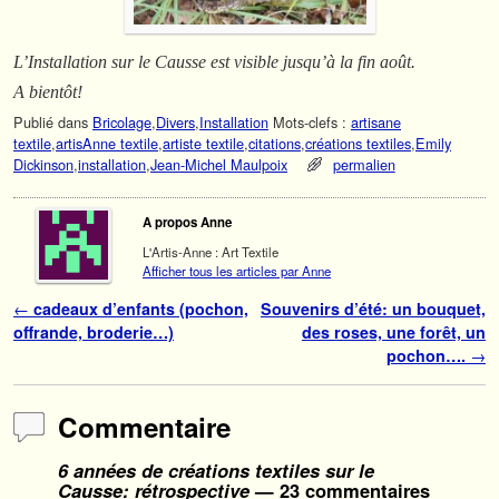
L’Installation sur le Causse est visible jusqu’à la fin août.
A bientôt!
Publié dans
Bricolage
,
Divers
,
Installation
Mots-clefs :
artisane
textile
,
artisAnne textile
,
artiste textile
,
citations
,
créations textiles
,
Emily
Dickinson
,
installation
,
Jean-Michel Maulpoix
permalien
A propos Anne
L'Artis-Anne : Art Textile
Afficher tous les articles par Anne
Navigation des articles
←
cadeaux d’enfants (pochon,
Souvenirs d’été: un bouquet,
offrande, broderie…)
des roses, une forêt, un
pochon….
→
Commentaire
6 années de créations textiles sur le
Causse: rétrospective
— 23 commentaires