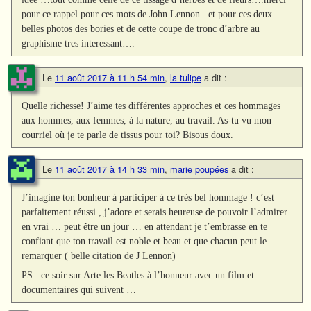
pour ce rappel pour ces mots de John Lennon ..et pour ces deux
belles photos des bories et de cette coupe de tronc d’arbre au
graphisme tres interessant….
Le
11 août 2017 à 11 h 54 min
,
la tulipe
a dit :
Quelle richesse! J’aime tes différentes approches et ces hommages
aux hommes, aux femmes, à la nature, au travail. As-tu vu mon
courriel où je te parle de tissus pour toi? Bisous doux.
Le
11 août 2017 à 14 h 33 min
,
marie poupées
a dit :
J’imagine ton bonheur à participer à ce très bel hommage ! c’est
parfaitement réussi , j’adore et serais heureuse de pouvoir l’admirer
en vrai … peut être un jour … en attendant je t’embrasse en te
confiant que ton travail est noble et beau et que chacun peut le
remarquer ( belle citation de J Lennon)
PS : ce soir sur Arte les Beatles à l’honneur avec un film et
documentaires qui suivent …