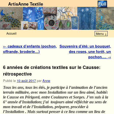
ArtisAnne Textile
Accueil
Menu ↓
Skip to primary content
Aller au contenu secondaire
Navigation des articles
←
cadeaux d’enfants (pochon,
Souvenirs d’été: un bouquet,
offrande, broderie…)
des roses, une forêt, un
pochon….
→
6 années de créations textiles sur le Causse:
rétrospective
Publié le
10 août 2017
par
Anne
Tous les ans, tous les étés, je participe à l’animation de l’ancien
terrain militaire, avec mon Installation sur un lieu aimé, habité:
le Causse en Périgord, entre Coulaures et Sorges. J’en suis à la
6° année d’Installation; j’ai toujours aimé réfléchir au sens de
mon travail et de l’Installation, préparer, procéder à
l’Installation . Mais surtout penser à ce lieu comme un lieu de