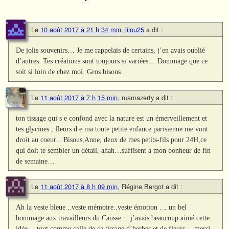
Le
10 août 2017 à 21 h 34 min
,
lilou25
a dit :
De jolis souvenirs… Je me rappelais de certains, j’en avais oublié
d’autres. Tes créations sont toujours si variées… Dommage que ce
soit si loin de chez moi. Gros bisous
Le
11 août 2017 à 7 h 15 min
,
mamazerty
a dit :
ton tissage qui s e confond avec la nature est un émerveillement et
tes glycines , fleurs d e ma toute petite enfance parisienne me vont
droit au coeur…Bisous,Anne, deux de mes petits-fils pour 24H,ce
qui doit te sembler un détail, ahah…suffisent à mon bonheur de fin
de semaine…
Le
11 août 2017 à 8 h 09 min
,
Régine Bergot
a dit :
Ah la veste bleue ..veste mémoire..veste émotion … un bel
hommage aux travailleurs du Causse …j’avais beaucoup aimé cette
idée …tout comme celle de ce tissage d’herbes et de fleurs….merci