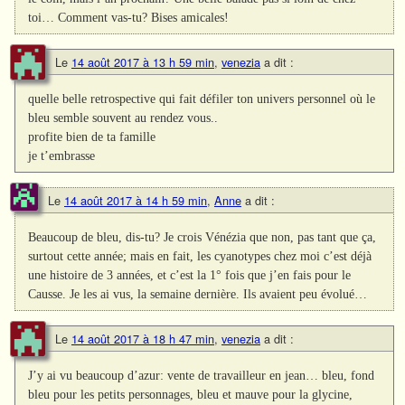
toi… Comment vas-tu? Bises amicales!
Le
14 août 2017 à 13 h 59 min
,
venezia
a dit :
quelle belle retrospective qui fait défiler ton univers personnel où le
bleu semble souvent au rendez vous..
profite bien de ta famille
je t’embrasse
Le
14 août 2017 à 14 h 59 min
,
Anne
a dit :
Beaucoup de bleu, dis-tu? Je crois Vénézia que non, pas tant que ça,
surtout cette année; mais en fait, les cyanotypes chez moi c’est déjà
une histoire de 3 années, et c’est la 1° fois que j’en fais pour le
Causse. Je les ai vus, la semaine dernière. Ils avaient peu évolué…
Le
14 août 2017 à 18 h 47 min
,
venezia
a dit :
J’y ai vu beaucoup d’azur: vente de travailleur en jean… bleu, fond
bleu pour les petits personnages, bleu et mauve pour la glycine,