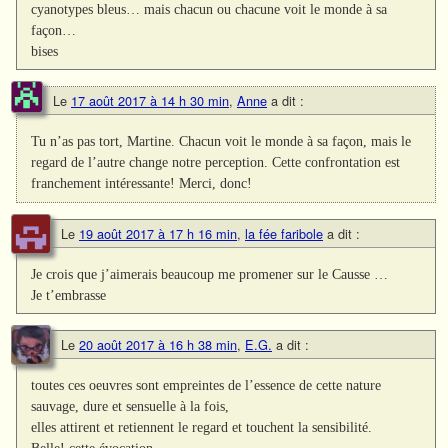
cyanotypes bleus… mais chacun ou chacune voit le monde à sa
façon…
bises
Le
17 août 2017 à 14 h 30 min
,
Anne
a dit :
Tu n’as pas tort, Martine. Chacun voit le monde à sa façon, mais le
regard de l’autre change notre perception. Cette confrontation est
franchement intéressante! Merci, donc!
Le
19 août 2017 à 17 h 16 min
,
la fée faribole
a dit :
Je crois que j’aimerais beaucoup me promener sur le Causse …
Je t’embrasse
Le
20 août 2017 à 16 h 38 min
,
E.G.
a dit :
toutes ces oeuvres sont empreintes de l’essence de cette nature
sauvage, dure et sensuelle à la fois,
elles attirent et retiennent le regard et touchent la sensibilité.
Belle! cette évocation…