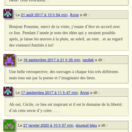
Le
21 août 2017 à 13 h 54 min
,
Anne
a dit :
Bonjour Poussine, merci de ta visite, j’essaie d’être en accord avec
ce lieu. Pendant l’année je note des idées qui y seraient possible.
après, je laisse les œuvres à la pluie, au soleil, au vent…et au regard
des visiteurs!Amitiés à toi!
Le
16 septembre 2017 à 21 h 35 min
,
cecilek
a dit :
Une belle retrospective, des ouvrages à chaque fois très différents
mais tous uni par la poesie et l’imaginaire des lieux.
Le
17 septembre 2017 à 11 h 47 min
,
Anne
a dit :
Ah oui, Cécile, ce lieu est inspirant et il est le domaine de la liberté;
d’où cette envie d’y créer……
Le
27 janvier 2020 à 10 h 57 min
,
écureuil bleu
a dit :