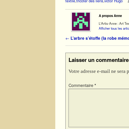
textile
,
tricoter des liens
,
victor Hugo
A propos Anne
L'Artis-Anne : Art Tex
Afficher tous les art
Navigation des articles
←
L’arbre s’étoffe (la robe mémo
Laisser un commentaire
Votre adresse e-mail ne sera p
Commentaire
*