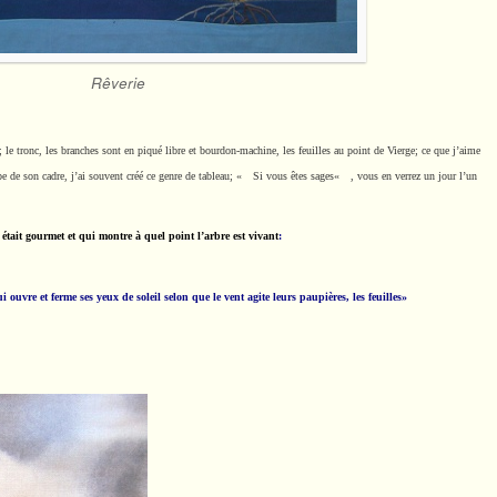
Rêverie
; le tronc, les branches sont en piqué libre et bourdon-machine, les feuilles au point de Vierge; ce que j’aime
ppe de son cadre, j’ai souvent créé ce genre de tableau; « Si vous êtes sages« , vous en verrez un jour l’un
était gourmet et qui montre à quel point l’arbre est vivant
:
ouvre et ferme ses yeux de soleil selon que le vent agite leurs paupières, les feuilles»