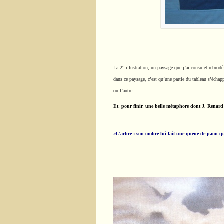
La 2° illustration, un paysage que j’ai cousu et rebrodé
dans ce paysage, c’est qu’une partie du tableau s’écha
ou l’autre………..
Et, pour finir, une belle métaphore dont J. Renard 
«L’arbre : son ombre lui fait une queue de paon qui 