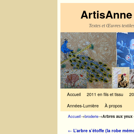
ArtisAnne 
Textes et Œuvres textil
Skip to primary content
Aller au contenu secondaire
Accueil
2011 en fils et tissu
20
Années-Lumière
À propos
Accueil
→
broderie
→
Arbres aux yeux 
Navigation des articles
←
L’arbre s’étoffe (la robe mémo