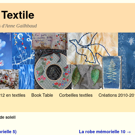
Textile
es d'Anne Gailhbaud
12 en textiles
Book Table
Corbeilles textiles
Créations 2010-20
de soleil
rielle 5)
La robe mémorielle 10
→