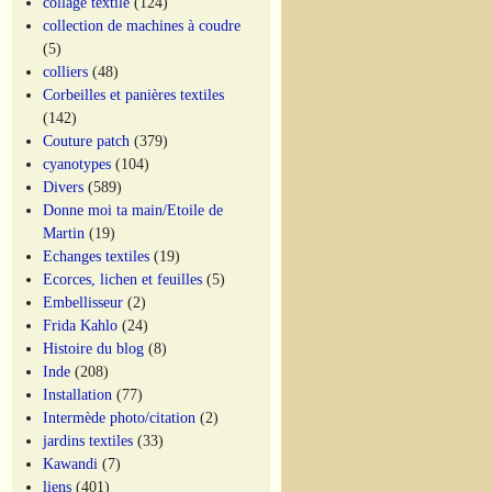
collage textile
(124)
collection de machines à coudre
(5)
colliers
(48)
Corbeilles et panières textiles
(142)
Couture patch
(379)
cyanotypes
(104)
Divers
(589)
Donne moi ta main/Etoile de
Martin
(19)
Echanges textiles
(19)
Ecorces, lichen et feuilles
(5)
Embellisseur
(2)
Frida Kahlo
(24)
Histoire du blog
(8)
Inde
(208)
Installation
(77)
Intermède photo/citation
(2)
jardins textiles
(33)
Kawandi
(7)
liens
(401)