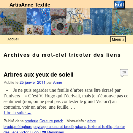
ArtisAnne Textile
Accueil
Menu ↓
Skip to primary content
Aller au contenu secondaire
Archives du mot-clef
tricoter des liens
Arbres aux yeux de soleil
20
Publié le
25 janvier 2011
par
Anne
« Je ne puis regarder une feuille d’arbre sans être écrasé par
l’univers » C’est V. Hugo qui l’écrivait, mais je n’éprouve pas ce
sentiment (non, on ne peut pas contester le grand Victor?) au
contraire, voir un arbre, une feuille, …
Lire la suite
→
Publié dans
broderie
,
Couture patch
|
Mots-clefs :
arbre
brodé
,
métaphore
,
paysage cousu et brodé
,
rubans
,
Texte et textile
,
tricoter
des liens
,
victor Hugo
|
Réponses
20