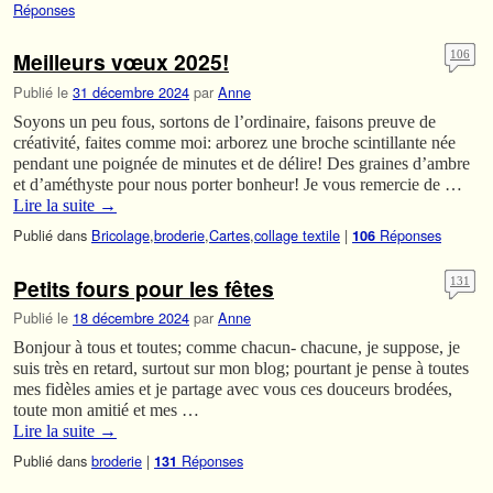
Réponses
Meilleurs vœux 2025!
106
Publié le
31 décembre 2024
par
Anne
Soyons un peu fous, sortons de l’ordinaire, faisons preuve de
créativité, faites comme moi: arborez une broche scintillante née
pendant une poignée de minutes et de délire! Des graines d’ambre
et d’améthyste pour nous porter bonheur! Je vous remercie de …
Lire la suite
→
Publié dans
Bricolage
,
broderie
,
Cartes
,
collage textile
|
Réponses
106
Petits fours pour les fêtes
131
Publié le
18 décembre 2024
par
Anne
Bonjour à tous et toutes; comme chacun- chacune, je suppose, je
suis très en retard, surtout sur mon blog; pourtant je pense à toutes
mes fidèles amies et je partage avec vous ces douceurs brodées,
toute mon amitié et mes …
Lire la suite
→
Publié dans
broderie
|
Réponses
131