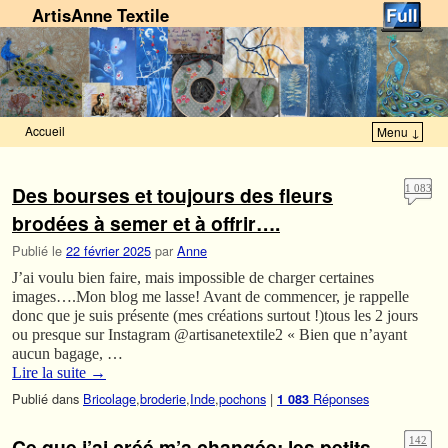
ArtisAnne Textile
Accueil
Menu ↓
Skip to primary content
Aller au contenu secondaire
Des bourses et toujours des fleurs
1 083
brodées à semer et à offrir….
Publié le
22 février 2025
par
Anne
J’ai voulu bien faire, mais impossible de charger certaines
images….Mon blog me lasse! Avant de commencer, je rappelle
donc que je suis présente (mes créations surtout !)tous les 2 jours
ou presque sur Instagram @artisanetextile2 « Bien que n’ayant
aucun bagage, …
Lire la suite
→
Publié dans
Bricolage
,
broderie
,
Inde
,
pochons
|
Réponses
1 083
Ce que j’ai créé m’a changée: les petits
142