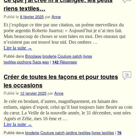
riens textiles…
Publié le
8 février 2025
par
Anne
Et j’explique ce titre par une citation, un poème merveilleux du
poète argentin Roberto Juarroz: « Aujourd’hui je n’ai rien fait.
Mais beaucoup de choses se sont faites en moi. Des oiseaux qui
n’existent pas ont trouvé leur nid. Des ombres …
Lire la suite
→
Publié dans
Bricolage
,
broderie
,
Couture patch
,
livres
textiles
,
pochons
,
Sacs
,
wax
|
Réponses
142
Créer de toutes les façons et pour toutes
76
les occasions
Publié le
12 janvier 2025
par
Anne
Je crée en brodant, d’autres, magnifiquement, en faisant des
enfants, signes d’espoir, celui qu’il faut toujours faire fleurir au coin
du cœur. La Veille de la nouvelle année, le 31 décembre, sont nées
Agnès et Zélie, mes 16 ème et …
Lire la suite
→
Publié dans
broderie
,
Couture patch
,
jardins textiles
,
livres textiles
|
76