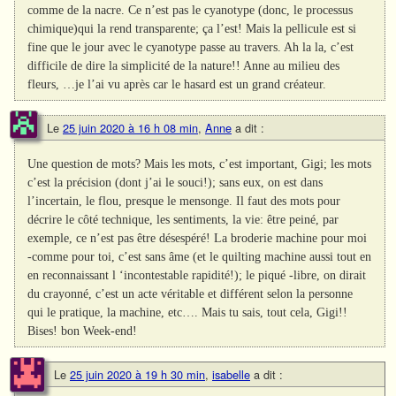
comme de la nacre. Ce n’est pas le cyanotype (donc, le processus
chimique)qui la rend transparente; ça l’est! Mais la pellicule est si
fine que le jour avec le cyanotype passe au travers. Ah la la, c’est
difficile de dire la simplicité de la nature!! Anne au milieu des
fleurs, …je l’ai vu après car le hasard est un grand créateur.
Le
25 juin 2020 à 16 h 08 min
,
Anne
a dit :
Une question de mots? Mais les mots, c’est important, Gigi; les mots
c’est la précision (dont j’ai le souci!); sans eux, on est dans
l’incertain, le flou, presque le mensonge. Il faut des mots pour
décrire le côté technique, les sentiments, la vie: être peiné, par
exemple, ce n’est pas être désespéré! La broderie machine pour moi
-comme pour toi, c’est sans âme (et le quilting machine aussi tout en
en reconnaissant l ‘incontestable rapidité!); le piqué -libre, on dirait
du crayonné, c’est un acte véritable et différent selon la personne
qui le pratique, la machine, etc…. Mais tu sais, tout cela, Gigi!!
Bises! bon Week-end!
Le
25 juin 2020 à 19 h 30 min
,
isabelle
a dit :