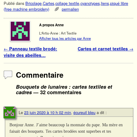
Publié dans
Bricolage
,
Cartes
,
collage textile
,
cyanotypes
,
liens
,
piqué libre
(free machine embroidery)
permalien
A propos Anne
L'Artis-Anne : Art Textile
Afficher tous les articles par Anne
Navigation des articles
←
Panneau textile brodé:
Cartes et carnet textiles
→
visite des abeilles…
Commentaire
Bouquets de lunaires : cartes textiles et
cadres
— 32 commentaires
Le
23 juin 2020 à 10 h 02 min
,
écureuil bleu
a dit :
Bonjour Anne. J’aime beaucoup la monnaie du pape. Ma mère en
faisait des bouquets. Tes cartes brodées sont superbes et tes