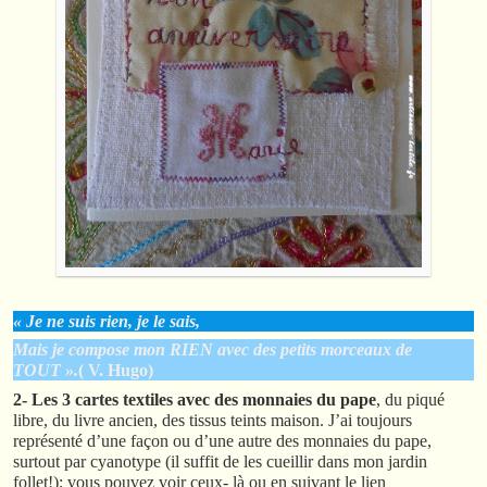
« Je ne suis rien, je le sais,
Mais je compose mon RIEN avec des petits morceaux de
TOUT ».
( V. Hugo)
2- Les 3 cartes textiles avec des monnaies du pape
, du piqué
libre, du livre ancien, des tissus teints maison. J’ai toujours
représenté d’une façon ou d’une autre des monnaies du pape,
surtout par cyanotype (il suffit de les cueillir dans mon jardin
follet!); vous pouvez voir ceux- là ou en suivant le lien