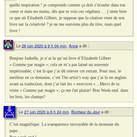
quelle inspiration ! je comprends comme ça doit s’écouler dans ton
coeur et dans tes mains, dès que tu vois ces végétaux … j’aime bien
ce que ait Elisabeth Gilbert, je suppose que la citation vient de son
livre sur la créativité ? je ne me souviens plus du titre, mais quel
livre !
Le
26 juin 2020 à 9 h 04 min
,
Anne
a dit :
Bonjour Isabelle, je n’ai lu qu’un livre d’Elizabeth Gilbert
« Comme par magie »; cela ne m’a pas laissé un souvenir
impérissable; c’est là que j’ai dû relever cet extrait. Pour moi, le
meilleur en ce domaine, c’est The artist’s way que j’ai lu en anglais
avant sa traduction, dont j’ai fait les « exercices »…Merci de ta
visite « Comme par magie »; ça me fait plaisir! Bon Week-end. dans
les bois, les champs?
Le
27 juin 2020 à 6 h 24 min
,
Bonheur du Jour
a dit :
C’est magnifique. La transparence incroyable de la monnaie du
pape…