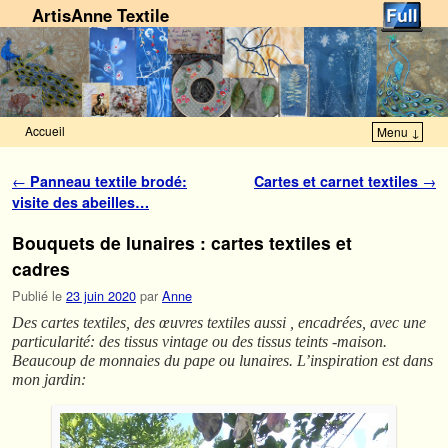
ArtisAnne Textile
Accueil
Menu ↓
Skip to primary content
Aller au contenu secondaire
Navigation des articles
←
Panneau textile brodé:
Cartes et carnet textiles
→
visite des abeilles…
Bouquets de lunaires : cartes textiles et
cadres
Publié le
23 juin 2020
par
Anne
Des cartes textiles, des œuvres textiles aussi , encadrées, avec une
particularité: des tissus vintage ou des tissus teints -maison.
Beaucoup de monnaies du pape ou lunaires. L’inspiration est dans
mon jardin: