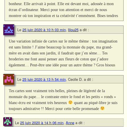
bonheur. Elle arrivait à point. Elle est devant moi, adossée à mon
écran d’ordinateur. Merci pour ton attention et merci de nous
montrer où ton inspiration et ta créativité t’emmènent. Bises tendres
Le
25 juin 2020 à 10 h 03 min
,
lilou25
a dit :
Une variation infinie de cartes sur le même thème : ton imagination
est sans limite ! J’aime beaucoup la monnaie du pape, ma grand-
mère en avait dans son jardin, il faudrait que j’en sème… Tes
broderies me font aussi penser aux fleurs de coton que j’adore
également… Peut-être une idée pour un autre thème ? Gros bisous
Le
25 juin 2020 à 13 h 54 min
,
Cecile D.
a dit :
Tes cartes sont vraiment très belles, pleines de légèreté de la
monnaie du pape… le contraste entre le fond et les petits « ronds »
blanc-écru est vraiment très heureux
quant au piqué-libre je suis
toujours admirative !! Merci pour cette belle promenade
Le
25 juin 2020 à 14 h 06 min
,
Anne
a dit :