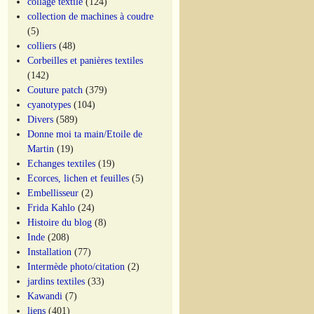
collage textile
(124)
collection de machines à coudre
(5)
colliers
(48)
Corbeilles et panières textiles
(142)
Couture patch
(379)
cyanotypes
(104)
Divers
(589)
Donne moi ta main/Etoile de
Martin
(19)
Echanges textiles
(19)
Ecorces, lichen et feuilles
(5)
Embellisseur
(2)
Frida Kahlo
(24)
Histoire du blog
(8)
Inde
(208)
Installation
(77)
Intermède photo/citation
(2)
jardins textiles
(33)
Kawandi
(7)
liens
(401)