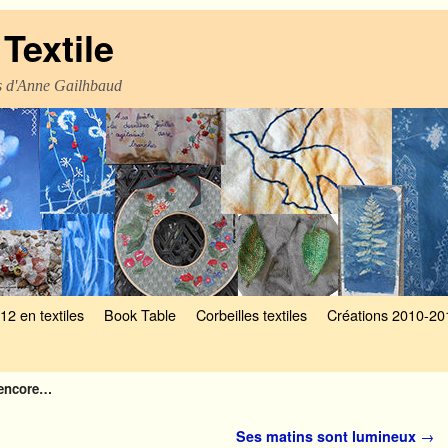
Textile
es d'Anne Gailhbaud
12 en textiles
Book Table
Corbeilles textiles
Créations 2010-20
 encore…
Ses matins sont lumineux
→