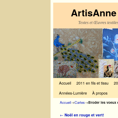
ArtisAnne 
Textes et Œuvres textil
Skip to primary content
Aller au contenu secondaire
Accueil
2011 en fils et tissu
20
Années-Lumière
À propos
Accueil
→
Cartes
→
Broder les voeux
Navigation des articles
←
Noël en rouge et vert!