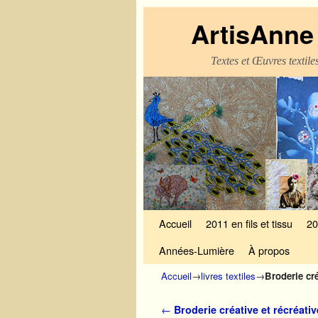
ArtisAnne 
Textes et Œuvres textil
Skip to primary content
Aller au contenu secondaire
Accueil
2011 en fils et tissu
20
Années-Lumière
À propos
Accueil
→
livres textiles
→
Broderie cré
Navigation des articles
←
Broderie créative et récréati