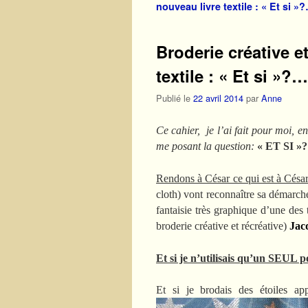
nouveau livre textile : « Et si »
Broderie créative e
textile : « Et si »?…
Publié le
22 avril 2014
par
Anne
Ce cahier, je l’ai fait pour moi, e
me posant la question:
« ET SI »?
Rendons à César ce qui est à Cés
cloth) vont reconnaître sa démarche; 
fantaisie très graphique d’une des
broderie créative et récréative)
Jac
Et si je n’utilisais qu’un SEUL p
Et si je brodais des étoiles ap