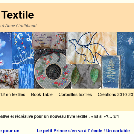
Textile
es d'Anne Gailhbaud
12 en textiles
Book Table
Corbeilles textiles
Créations 2010-20
ative et récréative pour un nouveau livre textile : « Et si »?… 3/4
ve pour un
Le petit Prince s’en va à l’ école ! Un cartable