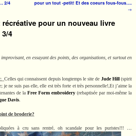
?… 2/4
pour un tout -petit! Et des coeurs fous-fous….
→
t récréative pour un nouveau livre
 3/4
n improvisant, en essayant des points, des organisations, et surtout en
ar:
Celles qui connaissent depuis longtemps le site de
Jude Hill
(spirit
je ne suis pas elle, elle est très forte et très personnelle!,Et j’aime la
 tenantes de la
Free Form embroidery
(rebaptisée par moi-même la
que Davis
.
oint de broderie?
pliquées à cru sans rentré, oh scandale pour les puristes!!! …