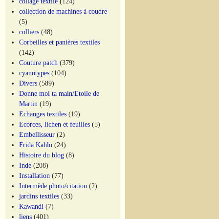
collage textile
(124)
collection de machines à coudre
(5)
colliers
(48)
Corbeilles et panières textiles
(142)
Couture patch
(379)
cyanotypes
(104)
Divers
(589)
Donne moi ta main/Etoile de
Martin
(19)
Echanges textiles
(19)
Ecorces, lichen et feuilles
(5)
Embellisseur
(2)
Frida Kahlo
(24)
Histoire du blog
(8)
Inde
(208)
Installation
(77)
Intermède photo/citation
(2)
jardins textiles
(33)
Kawandi
(7)
liens
(401)