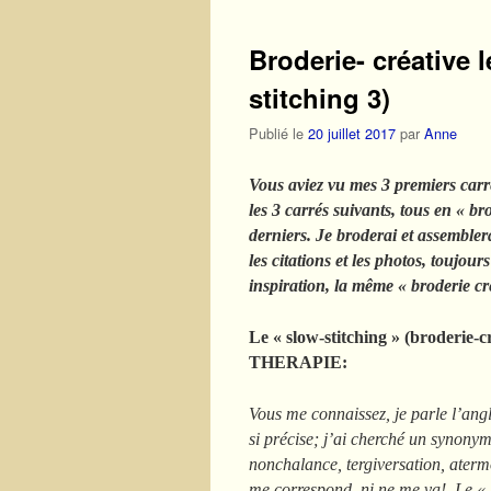
Broderie- créative l
stitching 3)
Publié le
20 juillet 2017
par
Anne
Vous aviez vu mes 3 premiers carré
les 3 carrés suivants, tous en « bro
derniers. Je broderai et assemblera
les citations et les photos, toujo
inspiration, la même « broderie cr
Le « slow-stitching » (broderie-cr
THERAPIE:
Vous me connaissez, je parle l’anglai
si précise; j’ai cherché un synonym
nonchalance, tergiversation, aterm
me correspond, ni ne me va! Le « sl