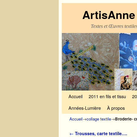
ArtisAnne 
Textes et Œuvres textil
Skip to primary content
Aller au contenu secondaire
Accueil
2011 en fils et tissu
20
Années-Lumière
À propos
Accueil
→
collage textile
→
Broderie- cr
Navigation des articles
←
Trousses, carte textile….