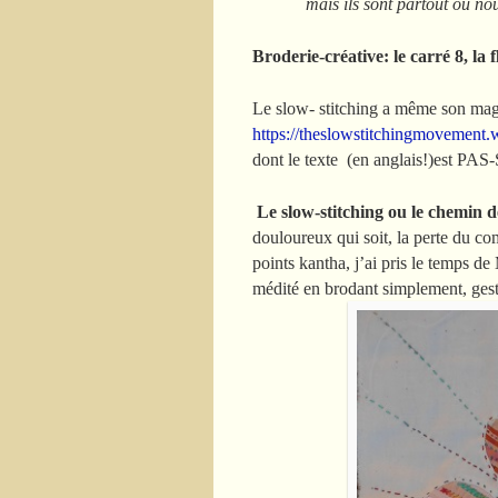
mais ils sont partout où 
Broderie-créative: le carré 8, la 
Le slow- stitching a même son mag
https://theslowstitchingmovement.
dont le texte (en anglais!)est P
Le slow-stitching ou le chemin d
douloureux qui soit, la perte du c
points kantha, j’ai pris le temps
médité en brodant simplement, ges