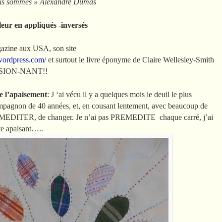
nous sommes » Alexandre Dumas
fleur en appliqués -inversés
azine aux USA, son site
wordpress.com/
et surtout le livre éponyme de Claire Wellesley-Smith
AS-SION-NANT!!
e l’apaisement
: J ‘ai vécu il y a quelques mois le deuil le plus
ompagnon de 40 années, et, en cousant lentement, avec beaucoup de
 de MEDITER, de changer. Je n’ai pas PREMEDITE chaque carré, j’ai
te apaisant…..