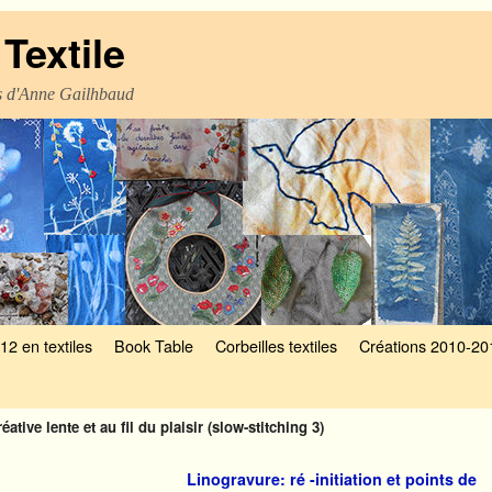
Textile
es d'Anne Gailhbaud
12 en textiles
Book Table
Corbeilles textiles
Créations 2010-20
éative lente et au fil du plaisir (slow-stitching 3)
Linogravure: ré -initiation et points de