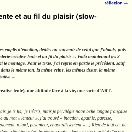
réflexion
→
ente et au fil du plaisir (slow-
s emplis d’émotion, dédiés au souvenir de celui que j’aimais, puis
derie-créative lente et au fil du plaisir ». Voilà maintenant les 3
i le montage. Pour le texte, j’ai repris en partie le précédent, sauf
urs dans le même ton, la même veine, les mêmes tissus, la même
éative ».
éative lente), une attitude face à la vie, une sorte d’ART-
s, je le lis, je l’écris, mais je privilégie notre belle langue française
e au mot « lenteur », j’ai trouvé « inaction, apathie, paresse,
oiement, retard, pesanteur, engourdissement »…; Rien de tout ça ne
ow- stitching » (ou broderie-créative lente ») c’est un état d’esprit,