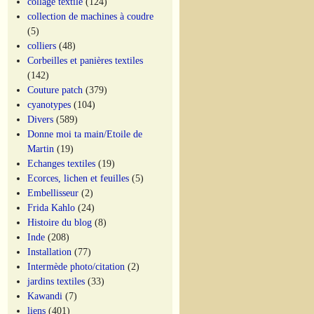
collage textile
(124)
collection de machines à coudre
(5)
colliers
(48)
Corbeilles et panières textiles
(142)
Couture patch
(379)
cyanotypes
(104)
Divers
(589)
Donne moi ta main/Etoile de
Martin
(19)
Echanges textiles
(19)
Ecorces, lichen et feuilles
(5)
Embellisseur
(2)
Frida Kahlo
(24)
Histoire du blog
(8)
Inde
(208)
Installation
(77)
Intermède photo/citation
(2)
jardins textiles
(33)
Kawandi
(7)
liens
(401)