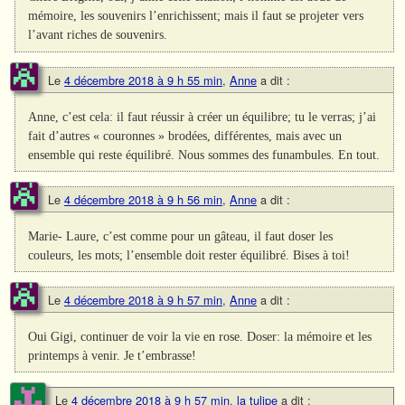
mémoire, les souvenirs l’enrichissent; mais il faut se projeter vers
l’avant riches de souvenirs.
Le
4 décembre 2018 à 9 h 55 min
,
Anne
a dit :
Anne, c’est cela: il faut réussir à créer un équilibre; tu le verras; j’ai
fait d’autres « couronnes » brodées, différentes, mais avec un
ensemble qui reste équilibré. Nous sommes des funambules. En tout.
Le
4 décembre 2018 à 9 h 56 min
,
Anne
a dit :
Marie- Laure, c’est comme pour un gâteau, il faut doser les
couleurs, les mots; l’ensemble doit rester équilibré. Bises à toi!
Le
4 décembre 2018 à 9 h 57 min
,
Anne
a dit :
Oui Gigi, continuer de voir la vie en rose. Doser: la mémoire et les
printemps à venir. Je t’embrasse!
Le
4 décembre 2018 à 9 h 57 min
,
la tulipe
a dit :