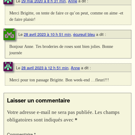
Le
29 mai 2020 à 8 h 31 min
,
Anne
a dit :
Merci Brigitte, on tente de faire ce qu’on peut, comme on aime -et
de faire plaisir!
Le
28 avril 2023 à 10 h 51 min
,
écureuil bleu
a dit :
Bonjour Anne. Tes broderies de roses sont bien jolies. Bonne
journée
Le
28 avril 2023 à 12 h 51 min
,
Anne
a dit :
Merci pour ton passage Brigitte. Bon week-end …fleuri!!!
Laisser un commentaire
Votre adresse e-mail ne sera pas publiée.
Les champs
obligatoires sont indiqués avec
*
Commentaire
*