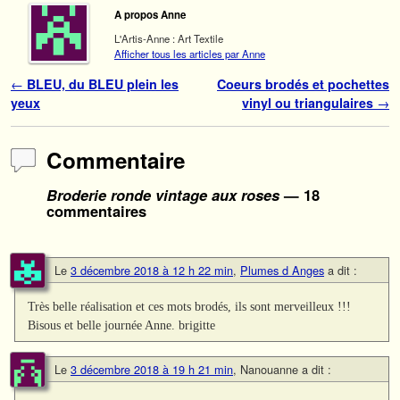
A propos Anne
L'Artis-Anne : Art Textile
Afficher tous les articles par Anne
Navigation des articles
←
BLEU, du BLEU plein les
Coeurs brodés et pochettes
yeux
vinyl ou triangulaires
→
Commentaire
Broderie ronde vintage aux roses
— 18
commentaires
Le
3 décembre 2018 à 12 h 22 min
,
Plumes d Anges
a dit :
Très belle réalisation et ces mots brodés, ils sont merveilleux !!!
Bisous et belle journée Anne. brigitte
Le
3 décembre 2018 à 19 h 21 min
,
Nanouanne
a dit :