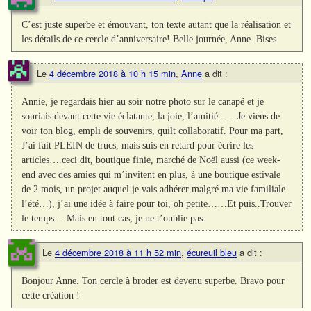
C’est juste superbe et émouvant, ton texte autant que la réalisation et
les détails de ce cercle d’anniversaire! Belle journée, Anne. Bises
Le
4 décembre 2018 à 10 h 15 min
,
Anne
a dit :
Annie, je regardais hier au soir notre photo sur le canapé et je
souriais devant cette vie éclatante, la joie, l’amitié……Je viens de
voir ton blog, empli de souvenirs, quilt collaboratif. Pour ma part,
J’ai fait PLEIN de trucs, mais suis en retard pour écrire les
articles….ceci dit, boutique finie, marché de Noël aussi (ce week-
end avec des amies qui m’invitent en plus, à une boutique estivale
de 2 mois, un projet auquel je vais adhérer malgré ma vie familiale
l’été…), j’ai une idée à faire pour toi, oh petite……Et puis..Trouver
le temps….Mais en tout cas, je ne t’oublie pas.
Le
4 décembre 2018 à 11 h 52 min
,
écureuil bleu
a dit :
Bonjour Anne. Ton cercle à broder est devenu superbe. Bravo pour
cette création !