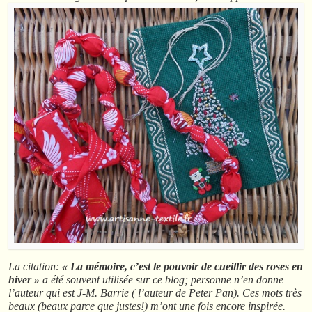
La citation:
« La mémoire, c’est le pouvoir de cueillir des roses en
hiver »
a été souvent utilisée sur ce blog; personne n’en donne
l’auteur qui est J-M. Barrie ( l’auteur de Peter Pan). Ces mots très
beaux (beaux parce que justes!) m’ont une fois encore inspirée.