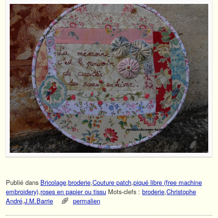
Publié dans
Bricolage
,
broderie
,
Couture patch
,
piqué libre (free machine
embroidery)
,
roses en papier ou tissu
Mots-clefs :
broderie
,
Christophe
André
,
J.M.Barrie
permalien