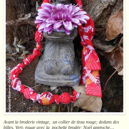
Avant la broderie vintage, un collier de tissu rouge; dedans des
billes. Vert- rouge avec la pochette brodée; Noël approche…