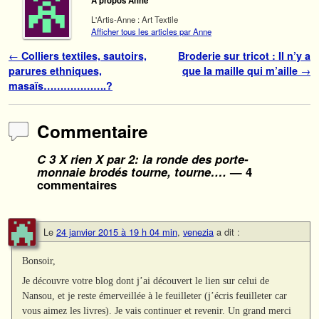
A propos Anne
L'Artis-Anne : Art Textile
Afficher tous les articles par Anne
Navigation des articles
←
Colliers textiles, sautoirs,
Broderie sur tricot : Il n’y a
parures ethniques,
que la maille qui m’aille
→
masaïs……………….?
Commentaire
C 3 X rien X par 2: la ronde des porte-
monnaie brodés tourne, tourne….
— 4
commentaires
Le
24 janvier 2015 à 19 h 04 min
,
venezia
a dit :
Bonsoir,
Je découvre votre blog dont j’ai découvert le lien sur celui de
Nansou, et je reste émerveillée à le feuilleter (j’écris feuilleter car
vous aimez les livres). Je vais continuer et revenir. Un grand merci