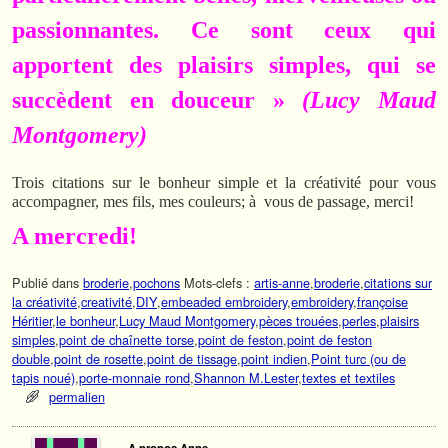
passionnantes. Ce sont ceux qui
apportent des plaisirs simples, qui se
succèdent en douceur »
(Lucy Maud
Montgomery)
Trois citations sur le bonheur simple et la créativité pour vous
accompagner, mes fils, mes couleurs; à vous de passage, merci!
A mercredi!
Publié dans
broderie
,
pochons
Mots-clefs :
artis-anne
,
broderie
,
citations sur
la créativité
,
creativité
,
DIY
,
embeaded embroidery
,
embroidery
,
françoise
Héritier
,
le bonheur
,
Lucy Maud Montgomery
,
pèces trouées
,
perles
,
plaisirs
simples
,
point de chaînette torse
,
point de feston
,
point de feston
double
,
point de rosette
,
point de tissage
,
point indien
,
Point turc (ou de
tapis noué)
,
porte-monnaie rond
,
Shannon M.Lester
,
textes et textiles
permalien