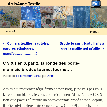
ArtisAnne Textile
Accueil
Menu ↓
Skip to primary content
Aller au contenu secondaire
Navigation des articles
←
Colliers textiles, sautoirs,
Broderie sur tricot : Il n’y a
parures ethniques,
que la maille qui m’aille
→
masaïs……………….?
C 3 X rien X par 2: la ronde des porte-
monnaie brodés tourne, tourne….
Publié le
11 novembre 2012
par
Anne
Amies qui fréquentez régulièrement mon blog, je ne vais pas vous
faire tout un bla-bla; je vous ai dit récemment (dans l’article
C 3 X
rien
)que j’avais dû refaire un porte-monnaie brodé et rond; depuis,
il a été suivi de deux autres encore……. Car noël approchant, je