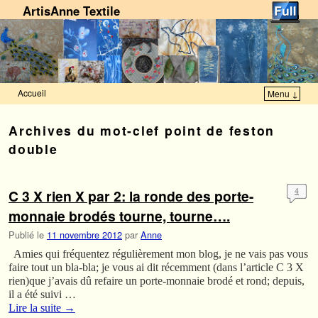
ArtisAnne Textile
Accueil
Menu ↓
Skip to primary content
Aller au contenu secondaire
Archives du mot-clef
point de feston
double
C 3 X rien X par 2: la ronde des porte-
4
monnaie brodés tourne, tourne….
Publié le
11 novembre 2012
par
Anne
Amies qui fréquentez régulièrement mon blog, je ne vais pas vous
faire tout un bla-bla; je vous ai dit récemment (dans l’article C 3 X
rien)que j’avais dû refaire un porte-monnaie brodé et rond; depuis,
il a été suivi …
Lire la suite
→