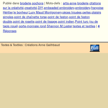
Publié dans
broderie
,
pochons
|
Mots-clefs :
artis-anne
,
broderie
,
citations
sur la créativité
,
creativité
,
DIY
,
embeaded embroidery
,
embroidery
,
françoise
Héritier
,
le bonheur
,
Lucy Maud Montgomery
,
pèces trouées
,
perles
,
plaisirs
simples
,
point de chaînette torse
,
point de feston
,
point de feston
double
,
point de rosette
,
point de tissage
,
point indien
,
Point turc (ou de
tapis noué)
,
porte-monnaie rond
,
Shannon M.Lester
,
textes et textiles
|
4
Réponses
Textes & Textiles : Créations Anne Gailhbaud