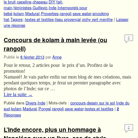
le bruit
,
capeline
,
chapeau
,
DIY
,
fait-
main
,
féministes
,
Guillevic
,
Inde
,
Intemporels pour
bébé
,
kolam
,
Maduraï
,
Proverbes
,
rangoli
,
save water
,
smocking
hat
,
Tagore;
,
textes et textiles
,
tissu provençal
,
vichy vert menthe
|
Laisser
une réponse
Concours de kolam à main levée (ou
2
rangoli)
Publié le
8 février 2013
par
Anne
Pour le retour, 2 articles pour le prix d’un. Profitez de la
promotion!
Namasté! Je vais parler enfin sur mon blog de mes créations, mais
pendant quelques temps, je ferai un premier paragraphe avec
photos de l’Inde; sur ce …
Lire la suite
→
Publié dans
Divers
,
Inde
|
Mots-clefs :
concours
,
dessin sur le sol
,
Inde du
sud
,
kolam
,
Maduraï
,
Pongal
,
rangoli
,
save water
,
textes et textiles
|
2
Réponses
L’Inde encore, plus un hommage à
2
Napoléon avec un livre -sac de style