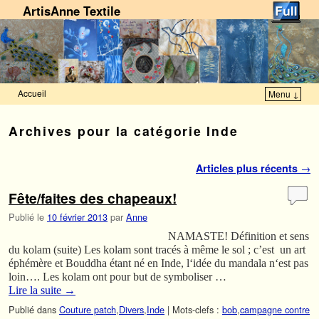
ArtisAnne Textile
Accueil
Menu ↓
Skip to primary content
Aller au contenu secondaire
Archives pour la catégorie
Inde
Navigation des articles
Articles plus récents
→
Fête/faites des chapeaux!
Publié le
10 février 2013
par
Anne
NAMASTE! Définition et sens
du kolam (suite) Les kolam sont tracés à même le sol ; c’est un art
éphémère et Bouddha étant né en Inde, l‘idée du mandala n‘est pas
loin…. Les kolam ont pour but de symboliser …
Lire la suite
→
Publié dans
Couture patch
,
Divers
,
Inde
|
Mots-clefs :
bob
,
campagne contre