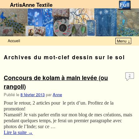
ArtisAnne Textile
Accueil
Menu ↓
Skip to primary content
Aller au contenu secondaire
Archives du mot-clef
dessin sur le sol
Concours de kolam à main levée (ou
2
rangoli)
Publié le
8 février 2013
par
Anne
Pour le retour, 2 articles pour le prix d’un. Profitez de la
promotion!
Namasté! Je vais parler enfin sur mon blog de mes créations, mais
pendant quelques temps, je ferai un premier paragraphe avec
photos de l’Inde; sur ce …
Lire la suite
→