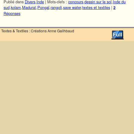
Publié dans
Divers
,
Inde
|
Mots-clefs :
concours
,
dessin sur le sol
,
Inde du
sud
,
kolam
,
Maduraï
,
Pongal
,
rangoli
,
save water
,
textes et textiles
|
2
Réponses
Textes & Textiles : Créations Anne Gailhbaud