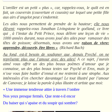
L’oreiller est un petit « plus », car, rappelez-vous, le quilt est en
fait, un couversin (couverture et coussin) sur lequel une petite fille
aux airs d’angelot peut s’endormir.
Les ailes nous permettent de prendre de la hauteur;
elle nous
élèvent
; rappelez-vous Jonathan Livingstone le goéland, ce livre
qui , à l’instar du Petit Prince, nous délivre une leçon de vie »
1000 années durant, nous avons joué des ailes pour ramasser des
têtes de poisson; désormais, nous avons une
raison de vivre:
apprendre, découvrir, être libres »
(Richard Bach)
Au fond, est-il besoin de souligner que, depuis Psyché, on ne
représente plus que l’amour avec des ailes!
A ce sujet, j’aurais
aimé vous offrir un des plus beaux poèmes d’amour que je
connaisse, un des plus beaux textes sur Psyché et Eros, mais je
n’ose vous faire bailler d’ennui et me restreint à une strophe. Aux
intéressées d’en chercher davantage! Le tout illustré par l’amour
de Canovas; je laisse la parole à plus illustre et artiste que moi:
« Une immense tendresse attire à travers l’ombre
Nos yeux presque fermés. Que reste-t-il encor
Du baiser qui s’apaise et du soupir qui sombre?