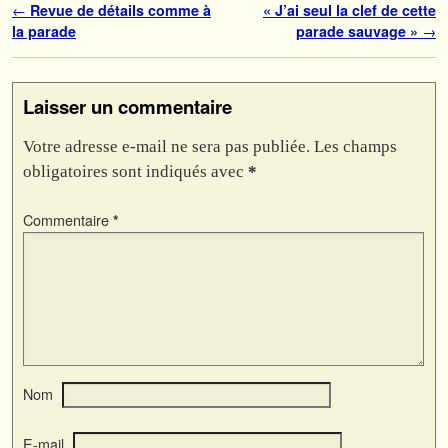
Navigation des articles
←
Revue de détails comme à
« J’ai seul la clef de cette
la parade
parade sauvage »
→
Laisser un commentaire
Votre adresse e-mail ne sera pas publiée.
Les champs
obligatoires sont indiqués avec
*
Commentaire
*
Nom
E-mail