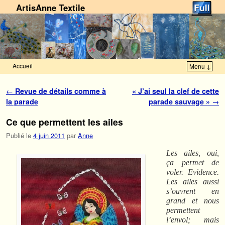
ArtisAnne Textile
Accueil
Menu ↓
Skip to primary content
Aller au contenu secondaire
Navigation des articles
←
Revue de détails comme à
« J’ai seul la clef de cette
la parade
parade sauvage »
→
Ce que permettent les ailes
Publié le
4 juin 2011
par
Anne
Les ailes, oui,
ça permet de
voler. Evidence.
Les ailes aussi
s’ouvrent en
grand et nous
permettent
l’envol; mais