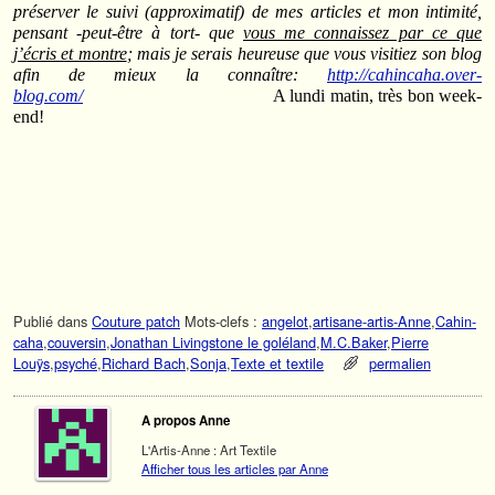
préserver le suivi (approximatif) de mes articles et mon intimité,
pensant -peut-être à tort- que
vous me connaissez par ce que
j’écris et montre
; mais je serais heureuse que vous visitiez son blog
afin de mieux la connaître:
http://cahincaha.over-
blog.com/
A lundi matin, très bon week-
end!
Publié dans
Couture patch
Mots-clefs :
angelot
,
artisane-artis-Anne
,
Cahin-
caha
,
couversin
,
Jonathan Livingstone le goléland
,
M.C.Baker
,
Pierre
Louÿs
,
psyché
,
Richard Bach
,
Sonja
,
Texte et textile
permalien
A propos Anne
L'Artis-Anne : Art Textile
Afficher tous les articles par Anne