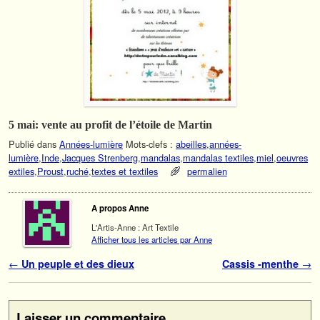
5 mai: vente au profit de l’étoile de Martin
Publié dans
Années-lumière
Mots-clefs :
abeilles
,
années-
lumière
,
Inde
,
Jacques Strenberg
,
mandalas
,
mandalas textiles
,
miel
,
oeuvres
extiles
,
Proust
,
ruché
,
textes et textiles
permalien
A propos Anne
L'Artis-Anne : Art Textile
Afficher tous les articles par Anne
Navigation des articles
←
Un peuple et des dieux
Cassis -menthe
→
Laisser un commentaire