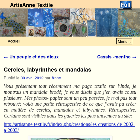
ArtisAnne Textile
Accueil
Menu ↓
Skip to primary content
Aller au contenu secondaire
Navigation des articles
←
Un peuple et des dieux
Cassis -menthe
→
Cercles, labyrinthes et mandalas
Publié le
30 avril 2012
par
Anne
Vous présentant tout récemment ma page textile sur l’Inde, je
montrais un mandala brodé; je vous disais que j’en avais cousu
plusieurs. Mes photos- papier sont un peu passées, je n’ai pas tout
retrouvé; voilà une petite rétrospective de ce que j’avais pu créer
en matière de cercles, mandalas et labyrinthes. Rétrospective.
Certains sont visibles dans les galeries les plus anciennes du site:
http://artisanne-textile.fr/index.php/creations/les-creations-de-2002-
a-2003/