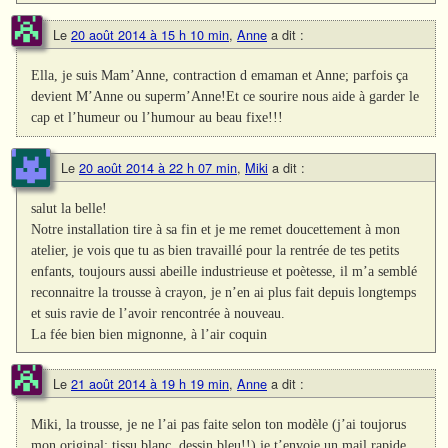
Le
20 août 2014 à 15 h 10 min
,
Anne
a dit :
Ella, je suis Mam’Anne, contraction d emaman et Anne; parfois ça
devient M’Anne ou superm’Anne!Et ce sourire nous aide à garder le
cap et l’humeur ou l’humour au beau fixe!!!
Le
20 août 2014 à 22 h 07 min
,
Miki
a dit :
salut la belle!
Notre installation tire à sa fin et je me remet doucettement à mon
atelier, je vois que tu as bien travaillé pour la rentrée de tes petits
enfants, toujours aussi abeille industrieuse et poètesse, il m’a semblé
reconnaitre la trousse à crayon, je n’en ai plus fait depuis longtemps
et suis ravie de l’avoir rencontrée à nouveau.
La fée bien bien mignonne, à l’air coquin
Le
21 août 2014 à 19 h 19 min
,
Anne
a dit :
Miki, la trousse, je ne l’ai pas faite selon ton modèle (j’ai toujorus
mon original: tissu blanc, dessin bleu!!) je t’envoie un mail rapide