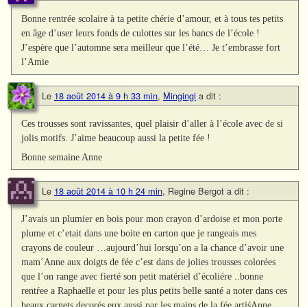
Bonne rentrée scolaire à ta petite chérie d’amour, et à tous tes petits
en âge d’user leurs fonds de culottes sur les bancs de l’école !
J’espère que l’automne sera meilleur que l’été… Je t’embrasse fort
l’Amie
Le
18 août 2014 à 9 h 33 min
,
Mingingi
a dit :
Ces trousses sont ravissantes, quel plaisir d’aller à l’école avec de si
jolis motifs. J’aime beaucoup aussi la petite fée !
Bonne semaine Anne
Le
18 août 2014 à 10 h 24 min
,
Regine Bergot
a dit :
J’avais un plumier en bois pour mon crayon d’ardoise et mon porte
plume et c’etait dans une boite en carton que je rangeais mes
crayons de couleur …aujourd’hui lorsqu’on a la chance d’avoir une
mam´Anne aux doigts de fée c’est dans de jolies trousses colorées
que l’on range avec fierté son petit matériel d’écoliére ..bonne
rentŕee a Raphaelle et pour les plus petits belle santé a noter dans ces
beaux carnets decorés eux aussi par les mains de la fée artiśAnne …