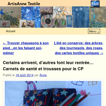
ArtisAnne Textile
Accueil
Menu ↓
Skip to primary content
Aller au contenu secondaire
Navigation des articles
←
Trouver chaussons à son
L’été en conserve: des arbres,
pied…en les faisant soi-
des tournesols, des roses,
même!
des cartes textiles uniques
→
Certains arrivent, d’autres font leur rentrée…
Carnets de santé et trousses pour le CP
Publié le
18 août 2014
par
Anne