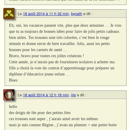
Le
18 août 2014 à 11 h 32 min
,
bynath
a dit :
Eh, oui, les vacances passent vite, plus que deux semaines … Je vois
que tu as toujours de bonnes idées pour faire de jolis petits cadeaux
bien utiles. Tes trousses sont très colorées, c’est bien le rouge
stimule et donne envie de bien travailler. Jolis, aussi tes petits
housses pour les carnets de santé …
Bravo, bravo pour toutes ces jolies créations !
Cette année, je n’aurais pas de fournitures scolaires à acheter ma
fille a choisi la voie du contrat d’apprentissage pour préparer un
diplôme d’éducatrice jeune enfant …
Bises
Le
18 août 2014 à 12 h 18 min
,
iris
a dit :
hello
des doigts de fée pour des petites fées
ces trousses sont super , j’aurais aimé avoir les mêmes
mais je suis comme Régine , j’avais un plumier + une petite boite