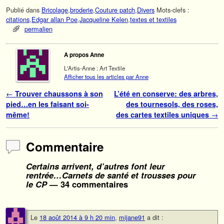
Publié dans
Bricolage
,
broderie
,
Couture patch
,
Divers
Mots-clefs :
citations
,
Edgar allan Poe
,
Jacqueline Kelen
,
textes et textiles
permalien
A propos Anne
L'Artis-Anne : Art Textile
Afficher tous les articles par Anne
Navigation des articles
←
Trouver chaussons à son
L’été en conserve: des arbres,
pied…en les faisant soi-
des tournesols, des roses,
même!
des cartes textiles uniques
→
Commentaire
Certains arrivent, d’autres font leur
rentrée…Carnets de santé et trousses pour
le CP
— 34 commentaires
Le
18 août 2014 à 9 h 20 min
,
mijane91
a dit :