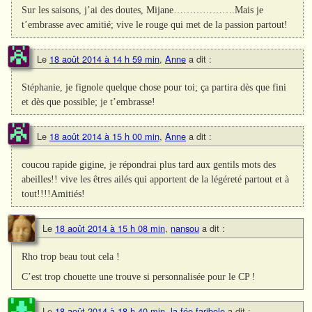
Sur les saisons, j’ai des doutes, Mijane……………….Mais je
t’embrasse avec amitié; vive le rouge qui met de la passion partout!
Le
18 août 2014 à 14 h 59 min
,
Anne
a dit :
Stéphanie, je fignole quelque chose pour toi; ça partira dès que fini
et dès que possible; je t’embrasse!
Le
18 août 2014 à 15 h 00 min
,
Anne
a dit :
coucou rapide gigine, je répondrai plus tard aux gentils mots des
abeilles!! vive les êtres ailés qui apportent de la légéreté partout et à
tout!!!!Amitiés!
Le
18 août 2014 à 15 h 08 min
,
nansou
a dit :
Rho trop beau tout cela !
C’est trop chouette une trouve si personnalisée pour le CP !
Le
18 août 2014 à 18 h 40 min
,
la fée faribole
a dit :