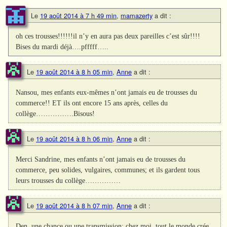
Le
19 août 2014 à 7 h 49 min
,
mamazerty
a dit :
oh ces trousses!!!!!!il n’y en aura pas deux pareilles c’est sûr!!!!
Bises du mardi déjà….pfffff…..
Le
19 août 2014 à 8 h 05 min
,
Anne
a dit :
Nansou, mes enfants eux-mêmes n’ont jamais eu de trousses du
commerce!! ET ils ont encore 15 ans après, celles du
collège…………….Bisous!
Le
19 août 2014 à 8 h 06 min
,
Anne
a dit :
Merci Sandrine, mes enfants n’ont jamais eu de trousses du
commerce, peu solides, vulgaires, communes; et ils gardent tous
leurs trousses du collège……………
Le
19 août 2014 à 8 h 07 min
,
Anne
a dit :
Den, une chance ou une transmission; chez moi, tout le monde crée