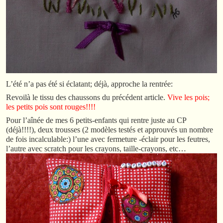
L’été n’a pas été si éclatant; déjà, approche la rentrée:
Revoilà le tissu des chaussons du précédent article.
Vive les pois;
les petits pois sont rouges!!!!
Pour l’aînée de mes 6 petits-enfants qui rentre juste au CP
(déjà!!!!), deux trousses (2 modèles testés et approuvés un nombre
de fois incalculable:) l’une avec fermeture -éclair pour les feutres,
l’autre avec scratch pour les crayons, taille-crayons, etc…