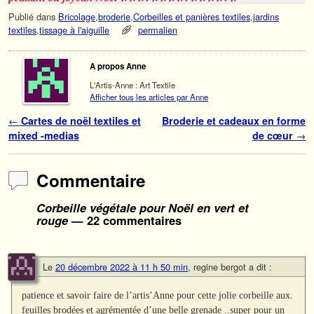
Publié dans
Bricolage
,
broderie
,
Corbeilles et panières textiles
,
jardins
textiles
,
tissage à l'aiguille
permalien
A propos Anne
L'Artis-Anne : Art Textile
Afficher tous les articles par Anne
Navigation des articles
←
Cartes de noël textiles et
Broderie et cadeaux en forme
mixed -medias
de cœur
→
Commentaire
Corbeille végétale pour Noël en vert et
rouge
— 22 commentaires
Le
20 décembre 2022 à 11 h 50 min
,
regine bergot
a dit :
patience et savoir faire de l’artis’Anne pour cette jolie corbeille aux.
feuilles brodées et agrémentée d’une belle grenade ..super pour un