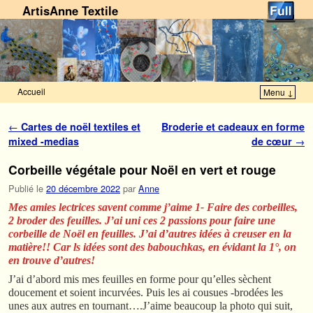
ArtisAnne Textile
Accueil
Menu ↓
Skip to primary content
Aller au contenu secondaire
Navigation des articles
←
Cartes de noël textiles et
Broderie et cadeaux en forme
mixed -medias
de cœur
→
Corbeille végétale pour Noël en vert et rouge
Publié le
20 décembre 2022
par
Anne
Mes amies lectrices savent comme j’aime 1- Faire des corbeilles,
2 broder des feuilles. J’ai uni ces 2 passions pour faire une
corbeille de Noël en feuilles. J’ai d’autres idées à creuser en la
matière!! Car ls idées sont des babouchkas, en évidant la 1°, on
en trouve d’autres!
J’ai d’abord mis mes feuilles en forme pour qu’elles sèchent
doucement et soient incurvées. Puis les ai cousues -brodées les
unes aux autres en tournant….J’aime beaucoup la photo qui suit,