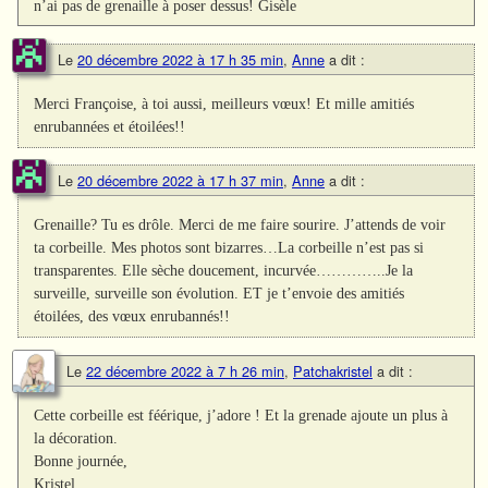
n’ai pas de grenaille à poser dessus! Gisèle
Le
20 décembre 2022 à 17 h 35 min
,
Anne
a dit :
Merci Françoise, à toi aussi, meilleurs vœux! Et mille amitiés
enrubannées et étoilées!!
Le
20 décembre 2022 à 17 h 37 min
,
Anne
a dit :
Grenaille? Tu es drôle. Merci de me faire sourire. J’attends de voir
ta corbeille. Mes photos sont bizarres…La corbeille n’est pas si
transparentes. Elle sèche doucement, incurvée…………..Je la
surveille, surveille son évolution. ET je t’envoie des amitiés
étoilées, des vœux enrubannés!!
Le
22 décembre 2022 à 7 h 26 min
,
Patchakristel
a dit :
Cette corbeille est féérique, j’adore ! Et la grenade ajoute un plus à
la décoration.
Bonne journée,
Kristel