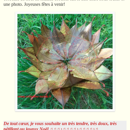
une photo. Joyeuses fêtes à venir!
De tout cœur, je vous souhaite un très tendre, très doux, très
pétillant ou joyeux Noël ♫♫♫♪♫♫♫♫♪♫♫♫♫♪♫