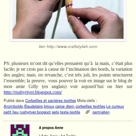
lien http://www.craftstylish.com
PS: plusieurs m’ont dit qu’elles pensaient qu’à la main, c’était plus
facile; je ne crois pas à cause de l’inclinaison des bords, la variation
des angles; mais. en revanche, c’est très joli, les points structurent
l’ensemble; la preuve, vous pouvez la voir en image sur le blog de
mon amie Gilly (en anglais) voir aujourd’hui ou hier sur
http://rushyriver.blogspot.com/
Publié dans
Corbeilles et panières textiles
Mots-clefs :
Arcimboldo
,
Baudelaire
,
bijoux
,
carpe diem
,
corbeilles textiles
,
Le curieux
petit lieu
,
rushyriver.bogspot
,
sets
,
texte-textile
permalien
A propos Anne
L'Artis-Anne : Art Textile