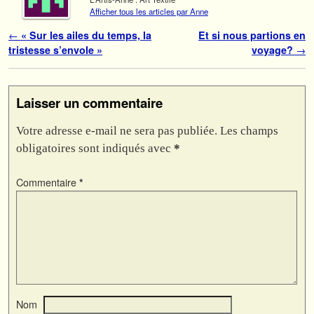
Afficher tous les articles par Anne
Navigation des articles
←
« Sur les ailes du temps, la
Et si nous partions en
tristesse s’envole »
voyage?
→
Laisser un commentaire
Votre adresse e-mail ne sera pas publiée.
Les champs
obligatoires sont indiqués avec
*
Commentaire
*
Nom