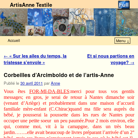
ArtisAnne Textile
Accueil
Menu ↓
Skip to primary content
Aller au contenu secondaire
Navigation des articles
←
« Sur les ailes du temps, la
Et si nous partions en
tristesse s’envole »
voyage?
→
Corbeilles d’Arcimboldo et de l’artis-Anne
Publié le
30 avril 2011
par
Anne
Vous êtes
FOR-MI-DA-BLES
:merci pour tous vos gentils
messages; en gros, je serai de retour à Nantes dimanche soir
(venant d’Ariège) et probablement dans une maison d’accueil
familiale mère-enfant (C.Chirac)quand ma fille sera auprès du
bébé, je pousserai la poussette dans les rues de Nantes pour
occuper une petite soeur un peu paumée.Pour 2 mois environ, elle
qui, comme moi, vit à la camapgne, dans un très beau
jardin……..elle avait beaucoup de livres préparant l’arrivée d’un 2°