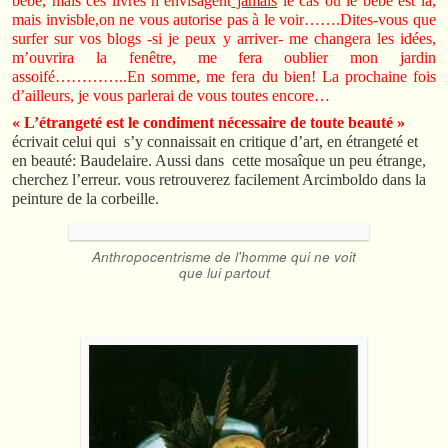
bébé, mais ces livres n’envisagent
jamais
le cas où le bébé est là,
mais invisble,on ne vous autorise pas à le voir…….Dites-vous que
surfer sur vos blogs -si je peux y arriver- me changera les idées,
m’ouvrira la fenêtre, me fera oublier mon jardin
assoifé…………..En somme, me fera du bien! La prochaine fois
d’ailleurs, je vous parlerai de vous toutes encore…
« L’étrangeté est le condiment nécessaire de toute beauté »
écrivait celui qui s’y connaissait en critique d’art, en étrangeté et
en beauté: Baudelaire. Aussi dans cette mosaîque un peu étrange,
cherchez l’erreur. vous retrouverez facilement Arcimboldo dans la
peinture de la corbeille.
Anthropocentrisme de l'homme qui ne voit
que lui partout