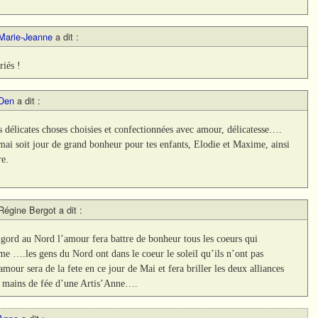
Marie-Jeanne
a dit :
riés !
Den
a dit :
 délicates choses choisies et confectionnées avec amour, délicatesse….
ai soit jour de grand bonheur pour tes enfants, Elodie et Maxime, ainsi
re.
Régine Bergot
a dit :
ord au Nord l’amour fera battre de bonheur tous les coeurs qui
me ….les gens du Nord ont dans le coeur le soleil qu’ils n’ont pas
amour sera de la fete en ce jour de Mai et fera briller les deux alliances
les mains de fée d’une Artis’Anne….