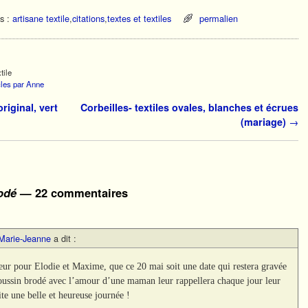
s :
artisane textile
,
citations
,
textes et textiles
permalien
tile
icles par Anne
iginal, vert
Corbeilles- textiles ovales, blanches et écrues
(mariage)
→
odé
— 22 commentaires
Marie-Jeanne
a dit :
ur pour Elodie et Maxime, que ce 20 mai soit une date qui restera gravée
 coussin brodé avec l’amour d’une maman leur rappellera chaque jour leur
te une belle et heureuse journée !