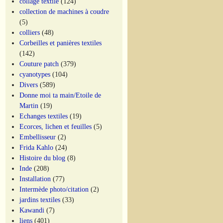
collage textile
(124)
collection de machines à coudre
(5)
colliers
(48)
Corbeilles et panières textiles
(142)
Couture patch
(379)
cyanotypes
(104)
Divers
(589)
Donne moi ta main/Etoile de
Martin
(19)
Echanges textiles
(19)
Ecorces, lichen et feuilles
(5)
Embellisseur
(2)
Frida Kahlo
(24)
Histoire du blog
(8)
Inde
(208)
Installation
(77)
Intermède photo/citation
(2)
jardins textiles
(33)
Kawandi
(7)
liens
(401)