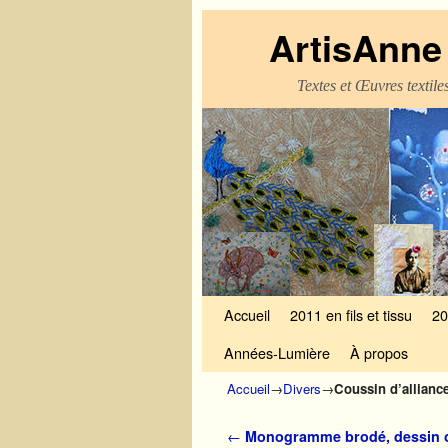
ArtisAnne 
Textes et Œuvres textil
Skip to primary content
Aller au contenu secondaire
Accueil
2011 en fils et tissu
20
Années-Lumière
À propos
Accueil
→
Divers
→
Coussin d’allianc
Navigation des articles
←
Monogramme brodé, dessin or