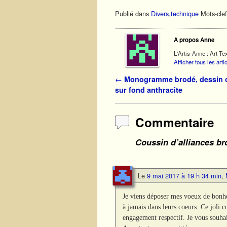
Publié dans
Divers
,
technique
Mots-clef
A propos Anne
L'Artis-Anne : Art Tex
Afficher tous les art
Navigation des articles
←
Monogramme brodé, dessin or
sur fond anthracite
Commentaire
Coussin d’alliances br
Le
9 mai 2017 à 19 h 34 min
,
Je viens déposer mes voeux de bonhe
à jamais dans leurs coeurs. Ce joli
engagement respectif. Je vous souhai