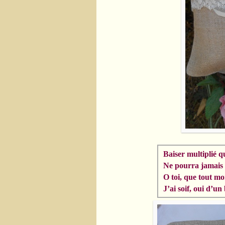
Baiser multiplié 
Ne pourra jamais 
O toi, que tout m
J’ai soif, oui d’un 