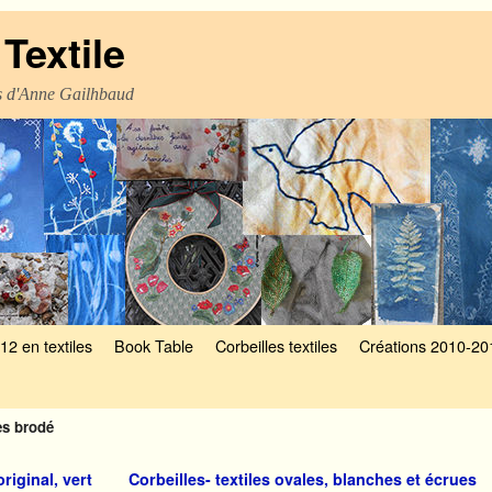
Textile
es d'Anne Gailhbaud
12 en textiles
Book Table
Corbeilles textiles
Créations 2010-20
es brodé
iginal, vert
Corbeilles- textiles ovales, blanches et écrues