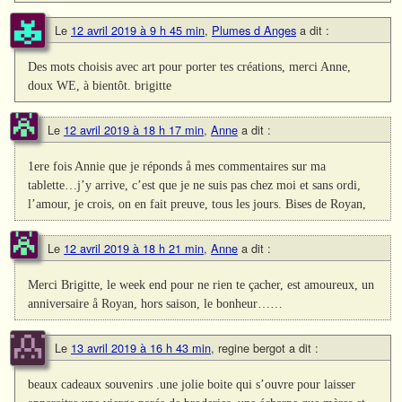
Le
12 avril 2019 à 9 h 45 min
,
Plumes d Anges
a dit :
Des mots choisis avec art pour porter tes créations, merci Anne,
doux WE, à bientôt. brigitte
Le
12 avril 2019 à 18 h 17 min
,
Anne
a dit :
1ere fois Annie que je réponds å mes commentaires sur ma
tablette…j’y arrive, c’est que je ne suis pas chez moi et sans ordi,
l’amour, je crois, on en fait preuve, tous les jours. Bises de Royan,
Le
12 avril 2019 à 18 h 21 min
,
Anne
a dit :
Merci Brigitte, le week end pour ne rien te çacher, est amoureux, un
anniversaire å Royan, hors saison, le bonheur……
Le
13 avril 2019 à 16 h 43 min
,
regine bergot
a dit :
beaux cadeaux souvenirs .une jolie boite qui s’ouvre pour laisser