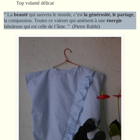
Top volanté délicat
“ La
beauté
qui sauvera le monde, c’est
la générosité, le partage
,
la compassion. Toutes ce valeurs qui amènent à une
énergie
fabuleuse qui est celle de l’âme. ”
(Pierre Rabhi)