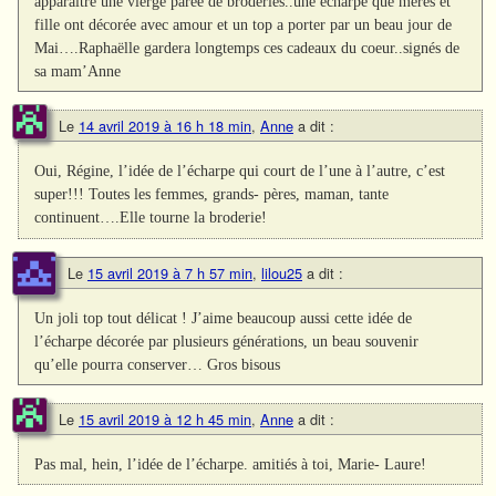
apparaitre une vierge parée de broderies..une écharpe que mères et
fille ont décorée avec amour et un top a porter par un beau jour de
Mai….Raphaëlle gardera longtemps ces cadeaux du coeur..signés de
sa mam’Anne
Le
14 avril 2019 à 16 h 18 min
,
Anne
a dit :
Oui, Régine, l’idée de l’écharpe qui court de l’une à l’autre, c’est
super!!! Toutes les femmes, grands- pères, maman, tante
continuent….Elle tourne la broderie!
Le
15 avril 2019 à 7 h 57 min
,
lilou25
a dit :
Un joli top tout délicat ! J’aime beaucoup aussi cette idée de
l’écharpe décorée par plusieurs générations, un beau souvenir
qu’elle pourra conserver… Gros bisous
Le
15 avril 2019 à 12 h 45 min
,
Anne
a dit :
Pas mal, hein, l’idée de l’écharpe. amitiés à toi, Marie- Laure!