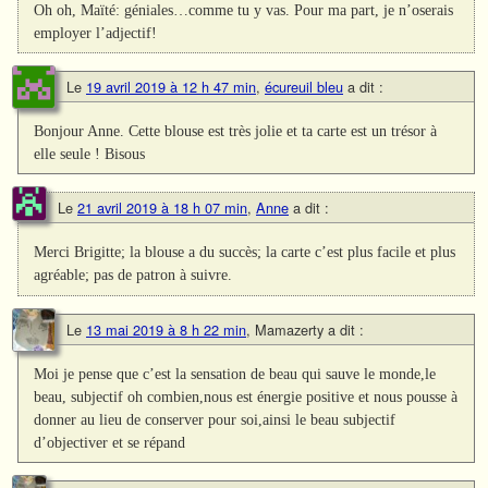
Oh oh, Maïté: géniales…comme tu y vas. Pour ma part, je n’oserais
employer l’adjectif!
Le
19 avril 2019 à 12 h 47 min
,
écureuil bleu
a dit :
Bonjour Anne. Cette blouse est très jolie et ta carte est un trésor à
elle seule ! Bisous
Le
21 avril 2019 à 18 h 07 min
,
Anne
a dit :
Merci Brigitte; la blouse a du succès; la carte c’est plus facile et plus
agréable; pas de patron à suivre.
Le
13 mai 2019 à 8 h 22 min
,
Mamazerty
a dit :
Moi je pense que c’est la sensation de beau qui sauve le monde,le
beau, subjectif oh combien,nous est énergie positive et nous pousse à
donner au lieu de conserver pour soi,ainsi le beau subjectif
d’objectiver et se répand