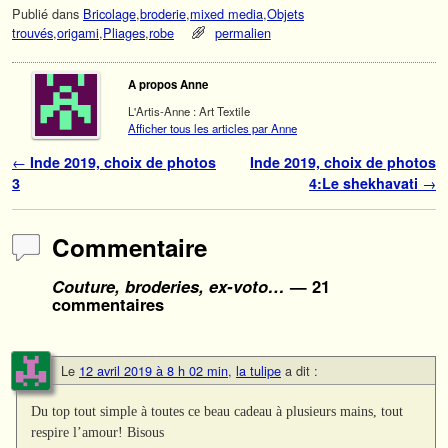
Publié dans
Bricolage
,
broderie
,
mixed media
,
Objets
trouvés
,
origami
,
Pliages
,
robe
permalien
A propos Anne
L'Artis-Anne : Art Textile
Afficher tous les articles par Anne
Navigation des articles
←
Inde 2019, choix de photos
Inde 2019, choix de photos
3
4:Le shekhavati
→
Commentaire
Couture, broderies, ex-voto…
— 21
commentaires
Le
12 avril 2019 à 8 h 02 min
,
la tulipe
a dit :
Du top tout simple à toutes ce beau cadeau à plusieurs mains, tout
respire l’amour! Bisous