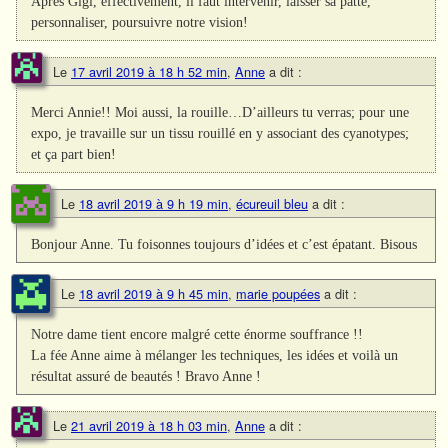
Après Gigi, effectivement, il faut intervenir, laisser sa patte,
personnaliser, poursuivre notre vision!
Le
17 avril 2019 à 18 h 52 min
,
Anne
a dit :
Merci Annie!! Moi aussi, la rouille…D’ailleurs tu verras; pour une
expo, je travaille sur un tissu rouillé en y associant des cyanotypes;
et ça part bien!
Le
18 avril 2019 à 9 h 19 min
,
écureuil bleu
a dit :
Bonjour Anne. Tu foisonnes toujours d’idées et c’est épatant. Bisous
Le
18 avril 2019 à 9 h 45 min
,
marie poupées
a dit :
Notre dame tient encore malgré cette énorme souffrance !!
La fée Anne aime à mélanger les techniques, les idées et voilà un
résultat assuré de beautés ! Bravo Anne !
Le
21 avril 2019 à 18 h 03 min
,
Anne
a dit :