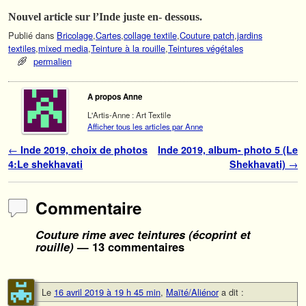
Nouvel article sur l’Inde juste en- dessous.
Publié dans
Bricolage
,
Cartes
,
collage textile
,
Couture patch
,
jardins
textiles
,
mixed media
,
Teinture à la rouille
,
Teintures végétales
permalien
A propos Anne
L'Artis-Anne : Art Textile
Afficher tous les articles par Anne
Navigation des articles
←
Inde 2019, choix de photos
Inde 2019, album- photo 5 (Le
4:Le shekhavati
Shekhavati)
→
Commentaire
Couture rime avec teintures (écoprint et
rouille)
— 13 commentaires
Le
16 avril 2019 à 19 h 45 min
,
Maïté/Aliénor
a dit :