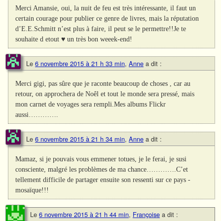
Merci Amansie, oui, la nuit de feu est très intéressante, il faut un
certain courage pour publier ce genre de livres, mais la réputation
d’E.E.Schmitt n’est plus à faire, il peut se le permettre!!Je te
souhaite d etout ♥ un très bon weeek-end!
Le
6 novembre 2015 à 21 h 33 min
,
Anne
a dit :
Merci gigi, pas sûre que je raconte beaucoup de choses , car au
retour, on approchera de Noêl et tout le monde sera pressé, mais
mon carnet de voyages sera rempli.Mes albums Flickr
aussi………….
Le
6 novembre 2015 à 21 h 34 min
,
Anne
a dit :
Mamaz, si je pouvais vous emmener totues, je le ferai, je susi
consciente, malgré les problèmes de ma chance………….C’et
tellement difficile de partager ensuite son ressenti sur ce pays -
mosaïque!!!
Le
6 novembre 2015 à 21 h 44 min
,
Françoise
a dit :