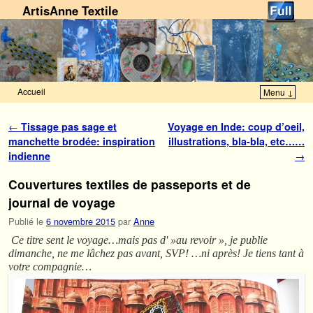
ArtisAnne Textile
Accueil
Menu ↓
Skip to primary content
Aller au contenu secondaire
Navigation des articles
←
Tissage pas sage et
Voyage en Inde: coup d’oeil,
manchette brodée: inspiration
illustrations, bla-bla, etc……
indienne
→
Couvertures textiles de passeports et de
journal de voyage
Publié le
6 novembre 2015
par
Anne
Ce titre sent le voyage…mais pas d' »au revoir », je publie
dimanche, ne me lâchez pas avant, SVP! …ni après! Je tiens tant à
votre compagnie…