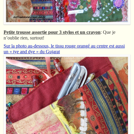
Petite trousse assortie pour 3 stylos et un crayon
: Que je
n’oublie rien, surtout!
Sur la photo au-dessous, le tissu rouge orangé au centre est aussi
un « tye and dye » du Gujarat