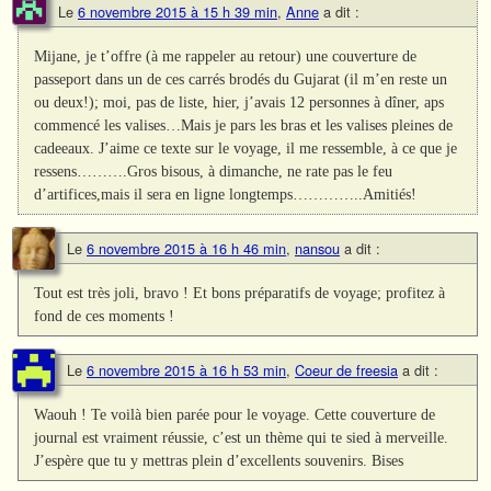
Le
6 novembre 2015 à 15 h 39 min
,
Anne
a dit :
Mijane, je t’offre (à me rappeler au retour) une couverture de
passeport dans un de ces carrés brodés du Gujarat (il m’en reste un
ou deux!); moi, pas de liste, hier, j’avais 12 personnes à dîner, aps
commencé les valises…Mais je pars les bras et les valises pleines de
cadeeaux. J’aime ce texte sur le voyage, il me ressemble, à ce que je
ressens……….Gros bisous, à dimanche, ne rate pas le feu
d’artifices,mais il sera en ligne longtemps…………..Amitiés!
Le
6 novembre 2015 à 16 h 46 min
,
nansou
a dit :
Tout est très joli, bravo ! Et bons préparatifs de voyage; profitez à
fond de ces moments !
Le
6 novembre 2015 à 16 h 53 min
,
Coeur de freesia
a dit :
Waouh ! Te voilà bien parée pour le voyage. Cette couverture de
journal est vraiment réussie, c’est un thème qui te sied à merveille.
J’espère que tu y mettras plein d’excellents souvenirs. Bises