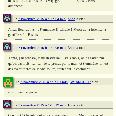
mais tu fais d’autres beaux voyages…………..Bons baisers, à
dimanche!
Le
7 novembre 2015 à 10 h 04 min
,
Anne
a dit :
Allez, fleur de lys, je t’emmène!!! Chiche!! Merci de ta fidélité, ta
gentillesse!!! Bisous!
Le
7 novembre 2015 à 10 h 05 min
,
Anne
a dit :
Annie, j’ai préparé, mais en vitesse: il ya 3 mois, on ne savait pas
qu’on partirait…………Je te prends par la main et t’emmène; on est
des aventurières de la vie, toutes, toutes sur le chemin!!t
Le
7 novembre 2015 à 11 h 01 min
,
CATANGEL17
a dit :
absolument superbe
Le
7 novembre 2015 à 12 h 13 min
,
Anne
a dit :
Coucou Cat,je suis toujours contente de te lire!! Merci, bon week-