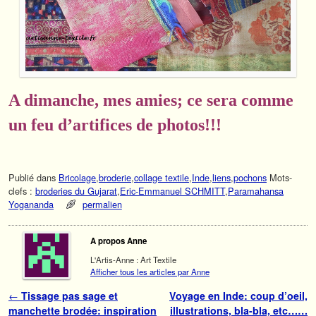
A dimanche, mes amies; ce sera comme
un feu d’artifices de photos!!!
Publié dans
Bricolage
,
broderie
,
collage textile
,
Inde
,
liens
,
pochons
Mots-
clefs :
broderies du Gujarat
,
Eric-Emmanuel SCHMITT
,
Paramahansa
Yogananda
permalien
A propos Anne
L'Artis-Anne : Art Textile
Afficher tous les articles par Anne
Navigation des articles
←
Tissage pas sage et
Voyage en Inde: coup d’oeil,
manchette brodée: inspiration
illustrations, bla-bla, etc……