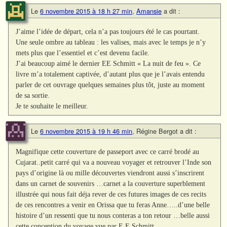
Le
6 novembre 2015 à 18 h 27 min
,
Amansie
a dit :
J’aime l’idée de départ, cela n’a pas toujours été le cas pourtant.
Une seule ombre au tableau : les valises, mais avec le temps je n’y
mets plus que l’essentiel et c’est devenu facile.
J’ai beaucoup aimé le dernier EE Schmitt « La nuit de feu ». Ce
livre m’a totalement captivée, d’autant plus que je l’avais entendu
parler de cet ouvrage quelques semaines plus tôt, juste au moment
de sa sortie.
Je te souhaite le meilleur.
Le
6 novembre 2015 à 19 h 46 min
,
Régine Bergot
a dit :
Magnifique cette couverture de passeport avec ce carré brodé au
Cujarat..petit carré qui va a nouveau voyager et retrouver l’Inde son
pays d’origine là ou mille découvertes viendront aussi s’inscrirent
dans un carnet de souvenirs …carnet a la couverture superblement
illustrée qui nous fait déja rever de ces futures images de ces recits
de ces rencontres a venir en Orissa que tu feras Anne…..d’une belle
histoire d’un ressenti que tu nous conteras a ton retour …belle aussi
cette conception du voyage vue par E.E.Schmitt ….