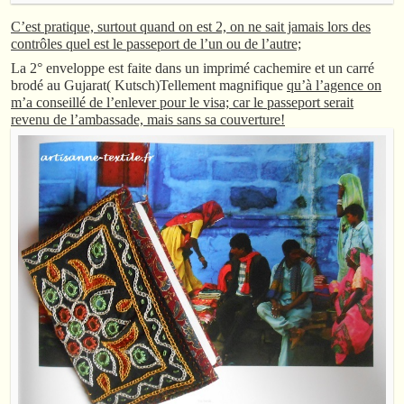
C’est pratique, surtout quand on est 2, on ne sait jamais lors des
contrôles quel est le passeport de l’un ou de l’autre;
La 2° enveloppe est faite dans un imprimé cachemire et un carré
brodé au Gujarat( Kutsch)Tellement magnifique
qu’à l’agence on
m’a conseillé de l’enlever pour le visa; car le passeport serait
revenu de l’ambassade, mais sans sa couverture!