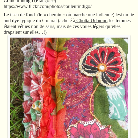
Couleur indigo (Françoise)
https://www.flickr.com/photos/couleurindigo/
Le tissu de fond (le « chemin » où marche une indienne) lest un tie
and dye typique du Gujarat (acheté à
Chotta Udaïpur
; les femmes
étaient vêtues non de saris, mais de ces voiles légers qu’elles
drapaient sur elles…!)