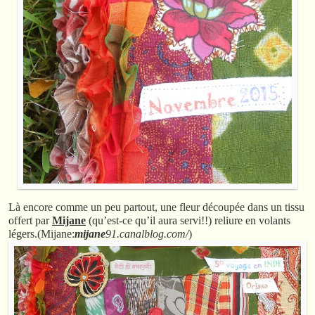
Là encore comme un peu partout, une fleur découpée dans un tissu
offert par
Mijane
(qu’est-ce qu’il aura servi!!) reliure en volants
légers.(Mijane:
mijane
91.canalblog.com/
)