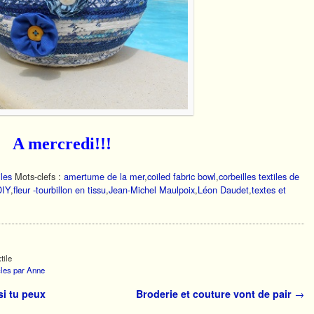
edi!!!
iles
Mots-clefs :
amertume de la mer
,
coiled fabric bowl
,
corbeilles textiles de
DIY
,
fleur -tourbillon en tissu
,
Jean-Michel Maulpoix
,
Léon Daudet
,
textes et
tile
icles par Anne
si tu peux
Broderie et couture vont de pair
→