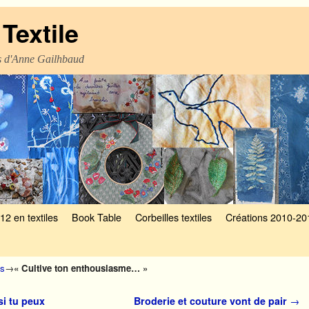
Textile
es d'Anne Gailhbaud
12 en textiles
Book Table
Corbeilles textiles
Créations 2010-20
es
→
« Cultive ton enthousiasme… »
si tu peux
Broderie et couture vont de pair
→