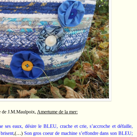
me de J.M.Maulpoix,
Amertume de la mer:
e ses eaux, désire le BLEU, crache et crie, s’accroche et défaille,
brisent
,(…)
Son gros coeur de machine s’effondre dans son BLEU;