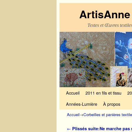
ArtisAnne 
Textes et Œuvres textil
Skip to primary content
Aller au contenu secondaire
Accueil
2011 en fils et tissu
20
Années-Lumière
À propos
Accueil
→
Corbeilles et panières textil
Navigation des articles
←
Plissés suite:Ne marche pas 