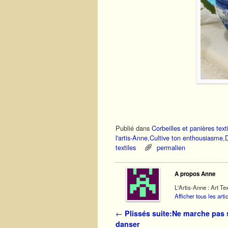
A mercr
Publié dans
Corbeilles et panières text
l'artis-Anne
,
Cultive ton enthousiasme
,
textiles
permalien
A propos Anne
L'Artis-Anne : Art Tex
Afficher tous les art
Navigation des articles
←
Plissés suite:Ne marche pas 
danser