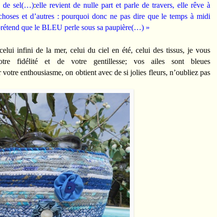
e de sel(…)
:
elle revient de nulle part et parle de travers, elle rêve à
 choses et d’autres : pourquoi donc ne pas dire que le temps à midi
prétend que le BLEU perle sous sa paupière(…) »
celui infini de la mer, celui du ciel en été, celui des tissus, je vous
tre fidélité et de votre gentillesse; vos ailes sont bleues
tre enthousiasme, on obtient avec de si jolies fleurs, n’oubliez pas