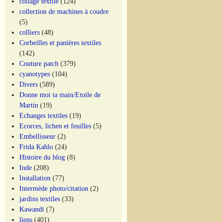
collage textile
(124)
collection de machines à coudre
(5)
colliers
(48)
Corbeilles et panières textiles
(142)
Couture patch
(379)
cyanotypes
(104)
Divers
(589)
Donne moi ta main/Etoile de
Martin
(19)
Echanges textiles
(19)
Ecorces, lichen et feuilles
(5)
Embellisseur
(2)
Frida Kahlo
(24)
Histoire du blog
(8)
Inde
(208)
Installation
(77)
Intermède photo/citation
(2)
jardins textiles
(33)
Kawandi
(7)
liens
(401)