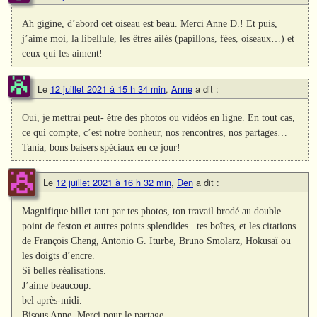
Ah gigine, d’abord cet oiseau est beau. Merci Anne D.! Et puis,
j’aime moi, la libellule, les êtres ailés (papillons, fées, oiseaux…) et
ceux qui les aiment!
Le
12 juillet 2021 à 15 h 34 min
,
Anne
a dit :
Oui, je mettrai peut- être des photos ou vidéos en ligne. En tout cas,
ce qui compte, c’est notre bonheur, nos rencontres, nos partages…
Tania, bons baisers spéciaux en ce jour!
Le
12 juillet 2021 à 16 h 32 min
,
Den
a dit :
Magnifique billet tant par tes photos, ton travail brodé au double
point de feston et autres points splendides.. tes boîtes, et les citations
de François Cheng, Antonio G. Iturbe, Bruno Smolarz, Hokusaï ou
les doigts d’encre.
Si belles réalisations.
J’aime beaucoup.
bel après-midi.
Bisous Anne. Merci pour le partage.