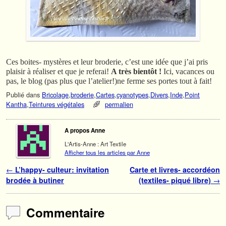
Ces boites- mystères et leur broderie, c’est une idée que j’ai pris
plaisir à réaliser et que je referai!
A très bientôt !
Ici, vacances ou
pas, le blog (pas plus que l’atelier!)ne ferme ses portes tout à fait!
Publié dans
Bricolage
,
broderie
,
Cartes
,
cyanotypes
,
Divers
,
Inde
,
Point
Kantha
,
Teintures végétales
permalien
A propos Anne
L'Artis-Anne : Art Textile
Afficher tous les articles par Anne
Navigation des articles
←
L’happy- culteur: invitation
Carte et livres- accordéon
brodée à butiner
(textiles- piqué libre)
→
Commentaire