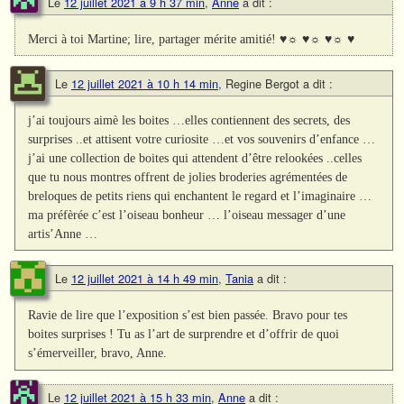
Le
12 juillet 2021 à 9 h 37 min
,
Anne
a dit :
Merci à toi Martine; lire, partager mérite amitié! ♥☼ ♥☼ ♥☼ ♥
Le
12 juillet 2021 à 10 h 14 min
,
Regine Bergot
a dit :
j’ai toujours aimè les boites …elles contiennent des secrets, des
surprises ..et attisent votre curiosite …et vos souvenirs d’enfance …
j’ai une collection de boites qui attendent d’être relookées ..celles
que tu nous montres offrent de jolies broderies agrémentées de
breloques de petits riens qui enchantent le regard et l’imaginaire …
ma préfèrée c’est l’oiseau bonheur … l’oiseau messager d’une
artis’Anne …
Le
12 juillet 2021 à 14 h 49 min
,
Tania
a dit :
Ravie de lire que l’exposition s’est bien passée. Bravo pour tes
boites surprises ! Tu as l’art de surprendre et d’offrir de quoi
s’émerveiller, bravo, Anne.
Le
12 juillet 2021 à 15 h 33 min
,
Anne
a dit :