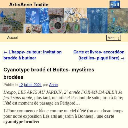
ArtisAnne Textile
Accueil
Menu ↓
Skip to primary content
Aller au contenu secondaire
Navigation des articles
←
L’happy- culteur: invitation
Carte et livres- accordéon
brodée à butiner
(textiles- piqué libre)
→
Cyanotype brodé et Boites- mystères
brodées
Publié le
12 juillet 2021
par
Anne
L’expo, LES ARTS AU JARDIN, 2° année FOR-MI-DA-BLE!! Je
ferai sans doute,
plus tard, un article! Pas tout de suite, trop à faire;
l’été est moment de passage en Périgord…
1-Pour commencer bleue comme un ciel d’été (on a eu beau temps
pour notre exposition Les arts au jardin à Bonnes) , une
carte
cyanotype brodée: