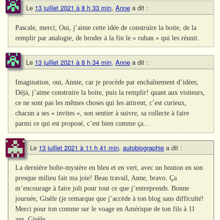
Le
13 juillet 2021 à 8 h 33 min
,
Anne
a dit :
Pascale, merci; Oui, j’aime cette idée de construire la boite, de la
remplir par analogie, de broder à la fin le « ruban » qui les réunit.
Le
13 juillet 2021 à 8 h 34 min
,
Anne
a dit :
Imagination, oui, Annie, car je procède par enchaînement d’idées;
Déjà, j’aime construire la boite, puis la remplir! quant aux visiteurs,
ce ne sont pas les mêmes choses qui les attirent, c’est curieux,
chacun a ses « invites », son sentier à suivre, sa collecte à faire
parmi ce qui est proposé, c’est bien comme ça…
Le
13 juillet 2021 à 11 h 41 min
,
autobiographie
a dit :
La dernière boîte-mystère en bleu et en vert, avec un bouton en son
presque milieu fait ma joie! Beau travail, Anne, bravo. Ça
m’encourage à faire joli pour tout ce que j’entreprends. Bonne
journée, Gisèle (je remarque que j’accède à ton blog sans difficulté!
Merci pour ton comme sur le voage en Amérique de ton fils à 11
ans. Gisèle