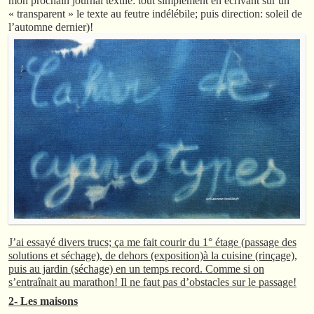
mon prochain journal textile: tout simplement en écrivant sur un
« transparent » le texte au feutre indélébile; puis direction: soleil de
l’automne dernier)!
J’ai essayé divers trucs; ça me fait courir du 1° étage (passage des
solutions et séchage), de dehors (exposition)à la cuisine (rinçage),
puis au jardin (séchage) en un temps record. Comme si on
s’entraînait au marathon! Il ne faut pas d’obstacles sur le passage!
2- Les maisons