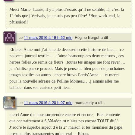
Merci Marie- Laure; il y a plus d’essais qu’il ne semble; là, c’est la
1° fois que j’écrivais; je ne suis pas peu fière!!!Bon week-end, la
pâtissière!!
Le
11 mars 2016 à 19 h 52 min
,
Régine Bergot
a dit :
Eh bien Anne moi j’ai hate de découvrir cette histoire de bleu …ce
nouveau journal textile …..j’aime beaucoup ces deux maisons , ces
herbes folles ,ce semis de fleurs ..toutes tes images me font rever …
je n’utilise pas ce procede Mais je pense au bleu pour de prochaines
images textiles ou autres ..encore bravo l’artis’Anne ….et merci
pour la nouvelle adresse de Polline Moineau …j’aimais aller me
ballader dans son curieux petit lieu…
Le
11 mars 2016 à 20 h 07 min
,
mamazerty
a dit :
merci Anne d e nous surprendre encore et encore…Bien contente
que contrairement à S.Valadon tu n’aies pas encore TOUT dit^^…
J’adore le superbe aspect d e la 2° maison et les monnaies du pape
presque plus transparentes qu’en vrai….Bisous