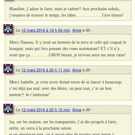
Blandine, j’adore le faire, mais je radote!! Aux prochains soleils,
j’essaiera de trouver le temps, les idées……………….Gros bisous!
Le
12 mars 2016 à 19 h 54 min
,
Anne
a dit :
Merci Nansou; Il y avait un homme de la terre et celle qui coupait le
bouquet, mais qui fera pousser des roses maintenant? ET s’il n’y
avait que ça…………..GROS bisous, je te/vous serre sur mon cœur!
Le
12 mars 2016 à 20 h 11 min
,
Anne
a dit :
Merci Isabelle, je crois avoir donné envie de se lancer à beaucoup;
c’est déjà pas mal; avec des désirs, on peut tout, c’et un bon
moteur!! Je t’embrasse!
Le
12 mars 2016 à 20 h 13 min
,
Anne
a dit :
Isa, sur les maison, sur les transparents, j’ai des progrès à faire;
enfin, on verra à la prochaine saison.
si on réussissait tout, on n’aurait plus de moteur pour tenter à