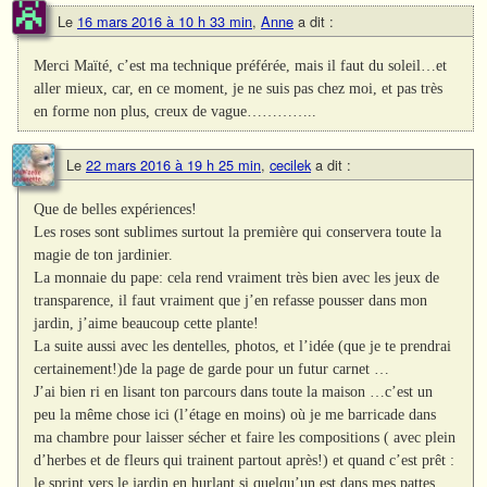
Le
16 mars 2016 à 10 h 33 min
,
Anne
a dit :
Merci Maïté, c’est ma technique préférée, mais il faut du soleil…et
aller mieux, car, en ce moment, je ne suis pas chez moi, et pas très
en forme non plus, creux de vague…………..
Le
22 mars 2016 à 19 h 25 min
,
cecilek
a dit :
Que de belles expériences!
Les roses sont sublimes surtout la première qui conservera toute la
magie de ton jardinier.
La monnaie du pape: cela rend vraiment très bien avec les jeux de
transparence, il faut vraiment que j’en refasse pousser dans mon
jardin, j’aime beaucoup cette plante!
La suite aussi avec les dentelles, photos, et l’idée (que je te prendrai
certainement!)de la page de garde pour un futur carnet …
J’ai bien ri en lisant ton parcours dans toute la maison …c’est un
peu la même chose ici (l’étage en moins) où je me barricade dans
ma chambre pour laisser sécher et faire les compositions ( avec plein
d’herbes et de fleurs qui trainent partout après!) et quand c’est prêt :
le sprint vers le jardin en hurlant si quelqu’un est dans mes pattes