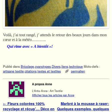
Voilà, j’ai tout rangé, j’ attends le retour des beaux jours dans mon
cœur et à la météo………..
Qui rime avec « A bientôt »!
Publié dans
Bricolage
,
cyanotypes
,
Divers
,
liens
,
technique
Mots-clefs :
artisane textile
,
citations
,
textes et textiles
permalien
A propos Anne
L'Artis-Anne : Art Textile
Afficher tous les articles par Anne
Navigation des articles
←
Fleurs colorées 100%
Marbré à la mousse à raser:
recyclage et récup’… Déco en
Quelques exemples, quelques