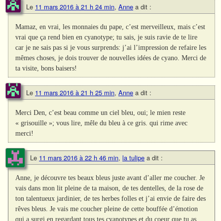
Le
11 mars 2016 à 21 h 24 min
,
Anne
a dit :
Mamaz, en vrai, les monnaies du pape, c’est merveilleux, mais c’est
vrai que ça rend bien en cyanotype; tu sais, je suis ravie de te lire
car je ne sais pas si je vous surprends: j’ai l’impression de refaire les
mêmes choses, je dois trouver de nouvelles idées de cyano. Merci de
ta visite, bons baisers!
Le
11 mars 2016 à 21 h 25 min
,
Anne
a dit :
Merci Den, c’est beau comme un ciel bleu, oui; le mien reste
« grisouille »; vous lire, mêle du bleu à ce gris. qui rime avec
merci!
Le
11 mars 2016 à 22 h 46 min
,
la tulipe
a dit :
Anne, je découvre tes beaux bleus juste avant d’aller me coucher. Je
vais dans mon lit pleine de ta maison, de tes dentelles, de la rose de
ton talentueux jardinier, de tes herbes folles et j’ai envie de faire des
rêves bleus. Je vais me coucher pleine de cette bouffée d’émotion
qui a surgi en regardant tous tes cyanotypes et du coeur que tu as