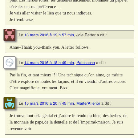
plus. Les herbes folles, les dentelles anciennes, monnaies du pape et
céréales ont ma préférence…
Je vais aller visiter le lien que tu nous indiques.
Je t’embrasse,
Le
13 mars 2016 à 19 h 57 min
,
Joie Retter
a dit :
Anne–Thank you–thank you. A letter follows.
Le
14 mars 2016 à 18 h 49 min
,
Patchacha
a dit :
Pas la fin, et tant mieux !!! Une technique qu’on aime, ça mérite
d’être exploré de toutes les façons, et il en viendra d’autres encore.
C’est magnifique, vraiment. Bizz
Le
15 mars 2016 à 20 h 45 min
,
Maïté/Aliénor
a dit :
Je trouve tout cela génial et j’adore le rendu du bleu, des herbes, de
la monnaie de pape,de la dentelle et de l’imprimé-maison. Je suis
revenue voir.