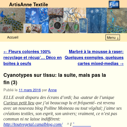
ArtisAnne Textile
Accueil
Menu ↓
Skip to primary content
Aller au contenu secondaire
Navigation des articles
←
Fleurs colorées 100%
Marbré à la mousse à raser:
recyclage et récup’… Déco en
Quelques exemples, quelques
boites à oeufs
cartes mixed-medias
→
Cyanotypes sur tissu: la suite, mais pas la
fin (3)
Publié le
11 mars 2016
par
Anne
ELLE avait disparu des écrans d’ordi; Isa -auteur de l’unique
Curieux petit lieu
que j’ai beaucoup lu et fréquenté- est revenu
avec un nouveau blog Polline Moineau ou tout végétal; j’aime ses
créations textiles, son esprit, son univers; vraiment, ce n’est pas
commun ni ne laisse indifférent:
http://toutvegetal.canalblog.com/
^ I
˜