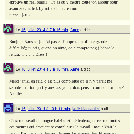
éprouve un réel plaisir . Tu as dû y mettre toute ton ardeur pour
avancer dans le labyrinthe de la création
bizzz…janik
Le
16 juillet 2014 à 7 h 16 min
,
Anne
a dit :
Bonjour Nansou, je n’ai pas eu l’impression d’une grande
difficulté;; tu sais, quand on aime, on e compte pas; j’adore le
rendu…………Bises!!
Le
16 juillet 2014 à 7 h 18 min
,
Anne
a dit :
Merci janik, en fait, c’est plus compliqué qu’il n’y parait me
semble-t-il; toi qui t’y aies essayé, tu dois penser comme moi, non?
Amitiés!
Le
16 juillet 2014 à 19 h 11 min
,
janik biancardini
a dit :
C’est un travail de longue haleine et méticuleux,toi ce sont toutes
ces rayures qui devaient te compliquer le travail , moi c’était la
façon d’appréhender les motifs pour faire passer les différentes