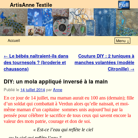
ArtisAnne Textile
Accueil
Menu ↓
Skip to primary content
Aller au contenu secondaire
Navigation des articles
←
Le bébés naîtraient-ils dans
Couture DIY : 2 tuniques à
des tournesols ? (broderie et
manches volantées (modèle
chaussons)
Citronille)
→
DIY: un mola appliqué inversé à la main
Publié le
14 juillet 2014
par
Anne
En ce jour de 14 juillet, ma maman aurait eu 100 ans (demain); fille
d’un soldat qui combattait à Verdun alors qu’elle naissait, et moi-
même maman d’un capitaine sommes unis aujourd’hui par la
pensée pour célébrer le sacrifice de tous ceux qui savent encore la
valeur des mots patrie, courage et don de soi.
« Est-ce l’eau qui reflète le ciel
ou le ciel qui reflète l’eau ?