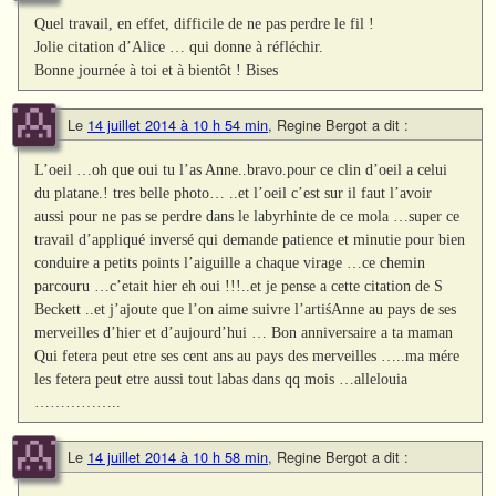
Quel travail, en effet, difficile de ne pas perdre le fil !
Jolie citation d’Alice … qui donne à réfléchir.
Bonne journée à toi et à bientôt ! Bises
Le
14 juillet 2014 à 10 h 54 min
,
Regine Bergot
a dit :
L’oeil …oh que oui tu l’as Anne..bravo.pour ce clin d’oeil a celui
du platane.! tres belle photo… ..et l’oeil c’est sur il faut l’avoir
aussi pour ne pas se perdre dans le labyrhinte de ce mola …super ce
travail d’appliqué inversé qui demande patience et minutie pour bien
conduire a petits points l’aiguille a chaque virage …ce chemin
parcouru …c’etait hier eh oui !!!..et je pense a cette citation de S
Beckett ..et j’ajoute que l’on aime suivre l’artiśAnne au pays de ses
merveilles d’hier et d’aujourd’hui … Bon anniversaire a ta maman
Qui fetera peut etre ses cent ans au pays des merveilles …..ma mére
les fetera peut etre aussi tout labas dans qq mois …allelouia
……………..
Le
14 juillet 2014 à 10 h 58 min
,
Regine Bergot
a dit :