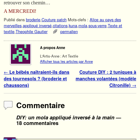
retrouver son chemin…
A MERCREDI!
Publié dans
broderie
,
Couture patch
Mots-clefs :
Alice au pays des
merveilles
,
appliqué inversé
,
citations
,
kuna
,
mola
,
sous-verre
,
Texte et
textile
,
Theophile Gautier
permalien
A propos Anne
L'Artis-Anne : Art Textile
Afficher tous les articles par Anne
Navigation des articles
←
Le bébés naîtraient-ils dans
Couture DIY : 2 tuniques à
des tournesols ? (broderie et
manches volantées (modèle
chaussons)
Citronille)
→
Commentaire
DIY: un mola appliqué inversé à la main
—
18 commentaires