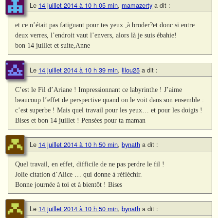
Le
14 juillet 2014 à 10 h 05 min
,
mamazerty
a dit :
et ce n’était pas fatiguant pour tes yeux ,à broder?et donc si entre
deux verres, l’endroit vaut l’envers, alors là je suis ébahie!
bon 14 juillet et suite,Anne
Le
14 juillet 2014 à 10 h 39 min
,
lilou25
a dit :
C’est le Fil d’Ariane ! Impressionnant ce labyrinthe ! J’aime
beaucoup l’effet de perspective quand on le voit dans son ensemble :
c’est superbe ! Mais quel travail pour les yeux… et pour les doigts !
Bises et bon 14 juillet ! Pensées pour ta maman
Le
14 juillet 2014 à 10 h 50 min
,
bynath
a dit :
Quel travail, en effet, difficile de ne pas perdre le fil !
Jolie citation d’Alice … qui donne à réfléchir.
Bonne journée à toi et à bientôt ! Bises
Le
14 juillet 2014 à 10 h 50 min
,
bynath
a dit :