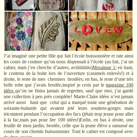
J’ai imaginé une petite fille qui fait l’école buissonnière et rate ainsi
les cours de couture qu’on nous dispensait à l’école (au fait, j’ai un
cahier, mais j’en cherche d’autres, aviiiiiiiiiiis)
Mosaïque 1:
en haut,
le contenu de la boite lors de l’ouverture (caramels enlevés!) et à
droite, le reste de mes chemises brodées; en bas, le reste d’une très
belle robe que j’avais brodée,inspiré je crois par le
magazine 100
idées
qu’on ne finira jamais de regretter, sauf que moi, j’ai gardé
une collection à peu près complète! Marie-Claire idées n’est jamais
arrivé aussi haut que celui qui a marqué toute une génération de
soixante-huitarde qui avaient jeté leurs soutiens-gorges mais
tricotaient pendant l’occupation des facs (jétais trop jeune pour aller
à la fac,mais pas pour lire 100 idées!)Enfin, en bas à droite, une
feuille de mon jardin, brodée, celle que la jeune élève a ramassé au
cours de son chemin buissonnnier. Tout le cahier est composé avec