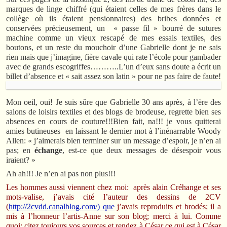
marques de linge chiffré (qui étaient celles de mes frères dans le
collège où ils étaient pensionnaires) des bribes données et
conservées précieusement, un « passe fil » bourré de sutures
machine comme un vieux rescapé de mes essais textiles, des
boutons, et un reste du mouchoir d’une Gabrielle dont je ne sais
rien mais que j’imagine, fière cavale qui rate l’école pour gambader
avec de grands escogriffes………..L’un d’eux sans doute a écrit un
billet d’absence et « sait assez son latin » pour ne pas faire de faute!
Mon oeil, oui! Je suis sûre que Gabrielle 30 ans après, à l’ère des
salons de loisirs textiles et des blogs de brodeuse, regrette bien ses
absences en cours de couture!!!Bien fait, na!!! je vous quitterai
amies butineuses en laissant le dernier mot à l’inénarrable Woody
Allen: « j’aimerais bien terminer sur un message d’espoir, je n’en ai
pas; en
échange
, est-ce que deux messages de désespoir vous
iraient? »
Ah ah!!! Je n’en ai pas non plus!!!
Les hommes aussi viennent chez moi: après alain Créhange et ses
mots-valise, j’avais cité l’auteur des dessins de 2CV
(
http://2cvdd.canalblog.com/)
que
j’avais reproduits et brodés; il a
mis à l’honneur l’artis-Anne sur son blog; merci à lui. Comme
quoi: citez toujours vos sources et rendez à César ce qui est à César