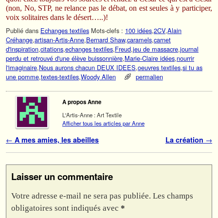
(non, No, STP, ne relance pas le débat, on est seules à y participer,
voix solitaires dans le désert…..)!
Publié dans
Echanges textiles
Mots-clefs :
100 idées
,
2CV
,
Alain
Créhange
,
artisan-Artis-Anne
,
Bernard Shaw
,
caramels
,
carnet
d'inspiration
,
citations
,
echanges textiles
,
Freud
,
jeu de massacre
,
journal
perdu et retrouvé d'une élève buissonnière
,
Marie-Claire idées
,
nourrir
l'imaginaire
,
Nous aurons chacun DEUX IDEES
,
oeuvres textiles
,
si tu as
une pomme
,
textes-textiles
,
Woody Allen
permalien
A propos Anne
L'Artis-Anne : Art Textile
Afficher tous les articles par Anne
Navigation des articles
←
A mes amies, les abeilles
La création
→
Laisser un commentaire
Votre adresse e-mail ne sera pas publiée.
Les champs
obligatoires sont indiqués avec
*