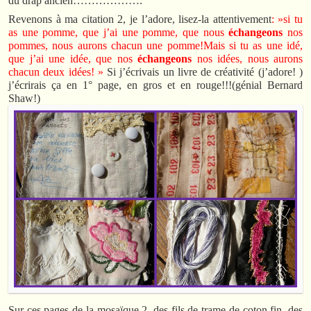
du drap ancien……………….
Revenons à ma citation 2, je l’adore, lisez-la attentivement
: »si tu
as une pomme, que j’ai une pomme, que nous
échangeons
nos
pommes, nous aurons chacun une pomme!Mais si tu as une idé,
que j’ai une idée, que nos
échangeons
nos idées, nous aurons
chacun deux idées! »
Si j’écrivais un livre de créativité (j’adore! )
j’écrirais ça en 1° page, en gros et en rouge!!!(génial Bernard
Shaw!)
Sur ces pages de la mosaïque 2, des fils de trame de coton fin, des