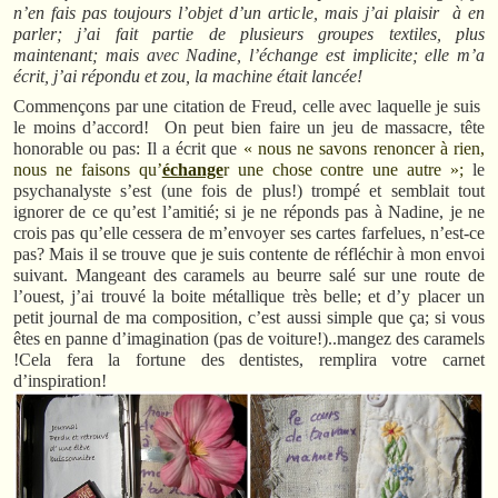
n’en fais pas toujours l’objet d’un article, mais j’ai plaisir à en
parler; j’ai fait partie de plusieurs groupes textiles, plus
maintenant; mais avec Nadine, l’échange est implicite; elle m’a
écrit, j’ai répondu et zou, la machine était lancée!
Commençons par une citation de Freud, celle avec laquelle je suis
le moins d’accord! On peut bien faire un jeu de massacre, tête
honorable ou pas: Il a écrit que
« nous ne savons renoncer à rien,
nous ne faisons qu’
échange
r une chose contre une autre »;
le
psychanalyste s’est (une fois de plus!) trompé et semblait tout
ignorer de ce qu’est l’amitié; si je ne réponds pas à Nadine, je ne
crois pas qu’elle cessera de m’envoyer ses cartes farfelues, n’est-ce
pas? Mais il se trouve que je suis contente de réfléchir à mon envoi
suivant. Mangeant des caramels au beurre salé sur une route de
l’ouest, j’ai trouvé la boite métallique très belle; et d’y placer un
petit journal de ma composition, c’est aussi simple que ça; si vous
êtes en panne d’imagination (pas de voiture!)..mangez des caramels
!Cela fera la fortune des dentistes, remplira votre carnet
d’inspiration!