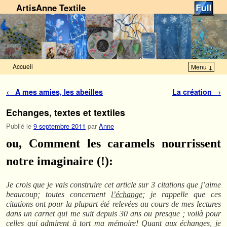
ArtisAnne Textile
Accueil
Menu ↓
Skip to primary content
Aller au contenu secondaire
Navigation des articles
←
A mes amies, les abeilles
La création
→
Echanges, textes et textiles
Publié le
9 septembre 2011
par
Anne
ou, Comment les caramels nourrissent
notre imaginaire (!):
Je crois que je vais construire cet article sur 3 citations que j’aime
beaucoup; toutes concernent
l’échange
; je rappelle que ces
citations ont pour la plupart été relevées au cours de mes lectures
dans un carnet qui me suit depuis 30 ans ou presque ; voilà pour
celles qui admirent à tort ma mémoire!
Quant aux échanges, je