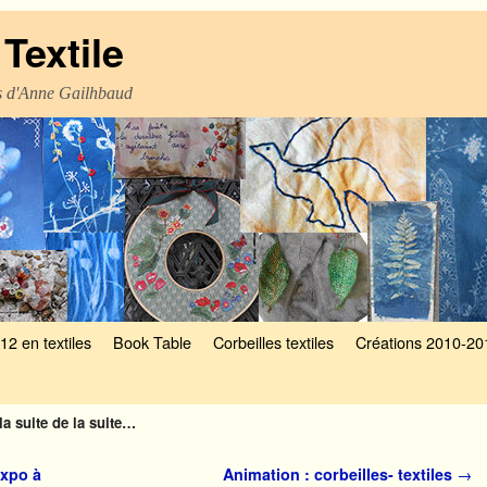
Textile
es d'Anne Gailhbaud
12 en textiles
Book Table
Corbeilles textiles
Créations 2010-20
la suite de la suite…
expo à
Animation : corbeilles- textiles
→