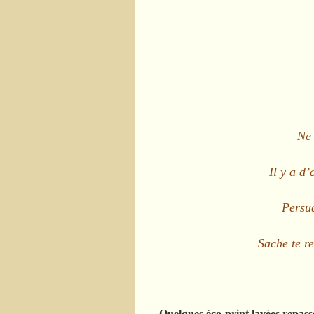
Ne 
Il y a d’
Persua
Sache te r
Quelques éco-print lavées repassé