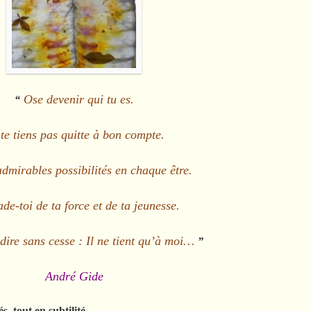
Ose devenir qui tu es.
“
te tiens pas quitte à bon compte.
admirables possibilités en chaque être.
de-toi de ta force et de ta jeunesse.
edire sans cesse :
Il ne tient qu’à moi…
”
André Gide
s, tout en subtilité…