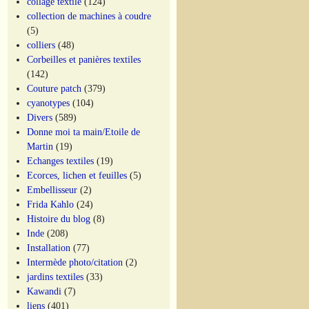
collage textile
(124)
collection de machines à coudre
(5)
colliers
(48)
Corbeilles et panières textiles
(142)
Couture patch
(379)
cyanotypes
(104)
Divers
(589)
Donne moi ta main/Etoile de
Martin
(19)
Echanges textiles
(19)
Ecorces, lichen et feuilles
(5)
Embellisseur
(2)
Frida Kahlo
(24)
Histoire du blog
(8)
Inde
(208)
Installation
(77)
Intermède photo/citation
(2)
jardins textiles
(33)
Kawandi
(7)
liens
(401)