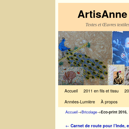
ArtisAnne 
Textes et Œuvres textil
Skip to primary content
Aller au contenu secondaire
Accueil
2011 en fils et tissu
20
Années-Lumière
À propos
Accueil
→
Bricolage
→
Eco-print 2016, 
Navigation des articles
←
Carnet de route pour l’Inde, 