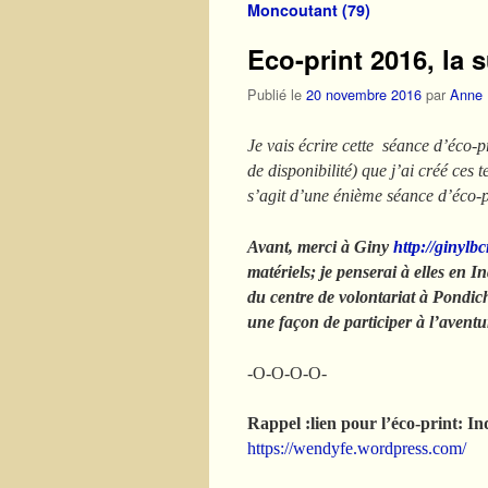
Moncoutant (79)
Eco-print 2016, la 
Publié le
20 novembre 2016
par
Anne
Je vais écrire cette séance d’éco-p
de disponibilité) que j’ai créé ces
s’agit d’une énième séance d’éco-pr
Avant, merci à Giny
http://ginylb
matériels; je penserai à elles en I
du centre de volontariat à Pondich
une façon de participer à l’avent
-O-O-O-O-
Rappel :lien pour l’éco-print: Ind
https://wendyfe.wordpress.com/