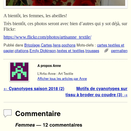
A bientôt, les femmes, les abeilles!
Très bientôt, ces photos seront avec bien d’autres qui y sot déjà, sur
Flickr:
https://www.flickr.com/photos/artisanne_textile/
Publié dans
Bricolage
,
Cartes
,
liens
,
pochons
Mots-clefs :
cartes textiles et
papier
,
citations
,
Emily Dickinson
,
textes et textiles
,
trousses
permalien
A propos Anne
L'Artis-Anne : Art Textile
Afficher tous les articles par Anne
Navigation des articles
←
Cyanotypes saison 2018 (2)
Motifs de cyanotypes sur
tissu à broder ou coudre (3)
→
Commentaire
Femmes
— 12 commentaires