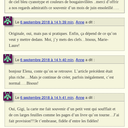
de ciel bleu cyanotype et couleurs de bougainvillées ..merci d’offrir
a nos regards admiratifs ce souvenir d’un mois de juin ensoleillé…..
Le
6 septembre 2018 à 14 h 39 min
,
Anne
a dit :
Originale, oui, mais pas si pratiques. Enfin, ça dépend de ce qu’on
veut y mettre dedans. Moi, j’y mets des clefs…bisous, Marie-
Laure!
Le
6 septembre 2018 à 14 h 40 min
,
Anne
a dit :
bonjour Elena, conte qu’on se retrouve. L’article précédent était
plus riche….Mais je continue de créer, parfois inégalement, c’est
normal…..Bisous!
Le
6 septembre 2018 à 14 h 41 min
,
Anne
a dit :
Oui, Gigi, la carte me fait souvenir d’un petit vent qui soufflait et
de ces larges feuilles comme les pages d’un livre qu’on tourne…J’ai
fait provision!!!Je t’embrasse, fidèle d’entre les fidèles!