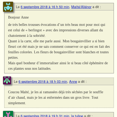
Le
6 septembre 2018 à 16 h 50 min
,
Maïté/Aliénor
a dit :
Bonjour Anne
de très belles trousses évocations d’un très beau mot pour moi qui
est celui de « berlingot » avec des impressions diverses allant du
chatoiement à la sobriété.
Quant à la carte, elle me parle aussi. Mon bougainvillier a si bien
fleuri cet été mais je ne sais comment conserver ce qui est en fait des
feuilles colorées. Les fleurs de bougainvillier sont blanches et toutes
petites.
Mais quel bonheur d’immortaliser ainsi le si beau côté éphémère de
ces plantes sous nos latitudes.
Le
6 septembre 2018 à 18 h 03 min
,
Anne
a dit :
Coucou Maïté, je les ai ramassées déjà très séchées par le souffle
d’air chaud, mais je les ai enfermées dans un gros livre. Tout
simplement.
Le
6 septembre 2018 à 19 h 31 min
,
la tulipe
a dit :