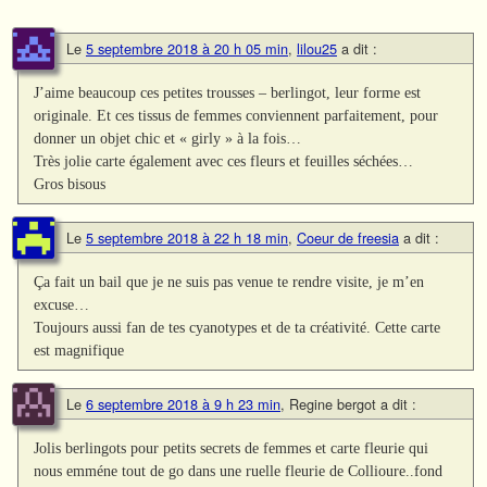
Le
5 septembre 2018 à 20 h 05 min
,
lilou25
a dit :
J’aime beaucoup ces petites trousses – berlingot, leur forme est
originale. Et ces tissus de femmes conviennent parfaitement, pour
donner un objet chic et « girly » à la fois…
Très jolie carte également avec ces fleurs et feuilles séchées…
Gros bisous
Le
5 septembre 2018 à 22 h 18 min
,
Coeur de freesia
a dit :
Ça fait un bail que je ne suis pas venue te rendre visite, je m’en
excuse…
Toujours aussi fan de tes cyanotypes et de ta créativité. Cette carte
est magnifique
Le
6 septembre 2018 à 9 h 23 min
,
Regine bergot
a dit :
Jolis berlingots pour petits secrets de femmes et carte fleurie qui
nous emméne tout de go dans une ruelle fleurie de Collioure..fond