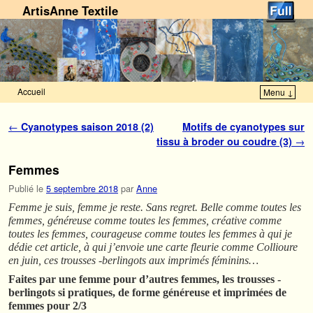
ArtisAnne Textile
Accueil
Menu ↓
Skip to primary content
Aller au contenu secondaire
Navigation des articles
←
Cyanotypes saison 2018 (2)
Motifs de cyanotypes sur
tissu à broder ou coudre (3)
→
Femmes
Publié le
5 septembre 2018
par
Anne
Femme je suis, femme je reste. Sans regret. Belle comme toutes les
femmes, généreuse comme toutes les femmes, créative comme
toutes les femmes, courageuse comme toutes les femmes à qui je
dédie cet article, à qui j’envoie une carte fleurie comme Collioure
en juin, ces trousses -berlingots aux imprimés féminins…
Faites par une femme pour d’autres femmes, les trousses -
berlingots si pratiques, de forme généreuse et imprimées de
femmes pour 2/3