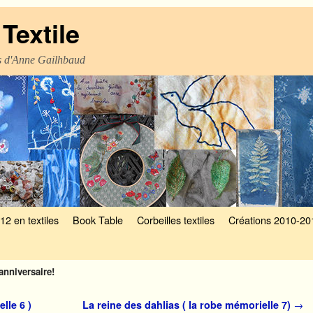
Textile
es d'Anne Gailhbaud
12 en textiles
Book Table
Corbeilles textiles
Créations 2010-20
anniversaire!
lle 6 )
La reine des dahlias ( la robe mémorielle 7)
→