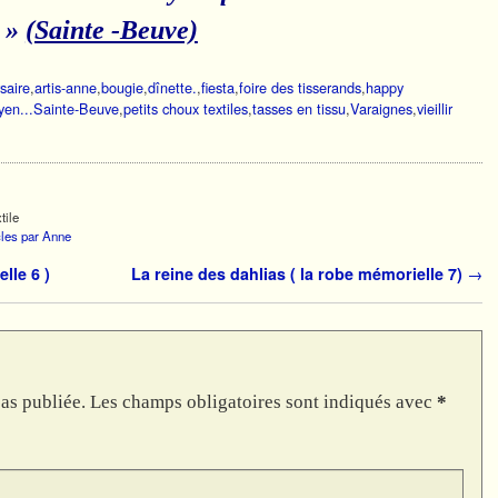
! »
(Sainte -Beuve)
saire
,
artis-anne
,
bougie
,
dînette.
,
fiesta
,
foire des tisserands
,
happy
yen...Sainte-Beuve
,
petits choux textiles
,
tasses en tissu
,
Varaignes
,
vieillir
tile
icles par Anne
lle 6 )
La reine des dahlias ( la robe mémorielle 7)
→
as publiée.
Les champs obligatoires sont indiqués avec
*