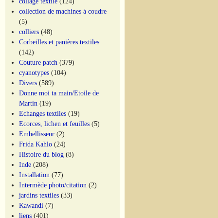
collage textile
(124)
collection de machines à coudre
(5)
colliers
(48)
Corbeilles et panières textiles
(142)
Couture patch
(379)
cyanotypes
(104)
Divers
(589)
Donne moi ta main/Etoile de
Martin
(19)
Echanges textiles
(19)
Ecorces, lichen et feuilles
(5)
Embellisseur
(2)
Frida Kahlo
(24)
Histoire du blog
(8)
Inde
(208)
Installation
(77)
Intermède photo/citation
(2)
jardins textiles
(33)
Kawandi
(7)
liens
(401)