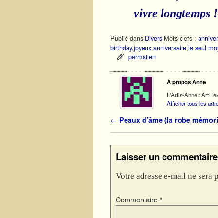
vivre longtemps 
Publié dans
Divers
Mots-clefs :
anniver
birthday
,
joyeux anniversaire
,
le seul mo
permalien
A propos Anne
L'Artis-Anne : Art Tex
Afficher tous les art
Navigation des articles
←
Peaux d’âme (la robe mémorie
Laisser un commentaire
Votre adresse e-mail ne sera p
Commentaire
*