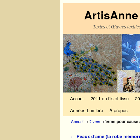
ArtisAnne 
Textes et Œuvres textil
Skip to primary content
Aller au contenu secondaire
Accueil
2011 en fils et tissu
20
Années-Lumière
À propos
Accueil
→
Divers
→
fermé pour cause 
Navigation des articles
←
Peaux d’âme (la robe mémorie