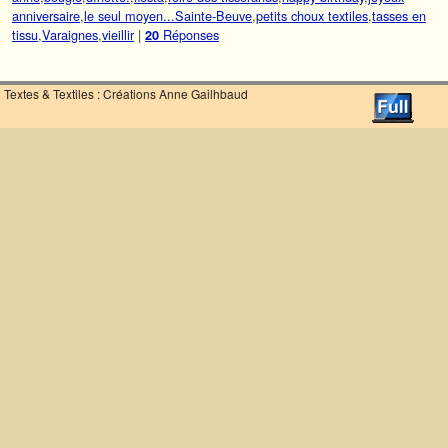
anniversaire
,
le seul moyen...Sainte-Beuve
,
petits choux textiles
,
tasses en
tissu
,
Varaignes
,
vieillir
|
Réponses
20
Textes & Textiles : Créations Anne Gailhbaud