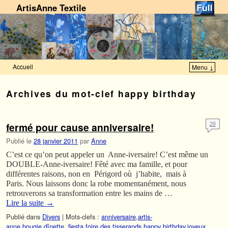
ArtisAnne Textile
Accueil
Menu ↓
Skip to primary content
Aller au contenu secondaire
Archives du mot-clef
happy birthday
fermé pour cause anniversaire!
20
Publié le
28 janvier 2011
par
Anne
C’est ce qu’on peut appeler un Anne-iversaire! C’est même un
DOUBLE-Anne-iversaire! Fêté avec ma famille, et pour
différentes raisons, non en Périgord où j’habite, mais à
Paris. Nous laissons donc la robe momentanément, nous
retrouverons sa transformation entre les mains de …
Lire la suite
→
Publié dans
Divers
|
Mots-clefs :
anniversaire
,
artis-
anne
,
bougie
,
dînette.
,
fiesta
,
foire des tisserands
,
happy birthday
,
joyeux