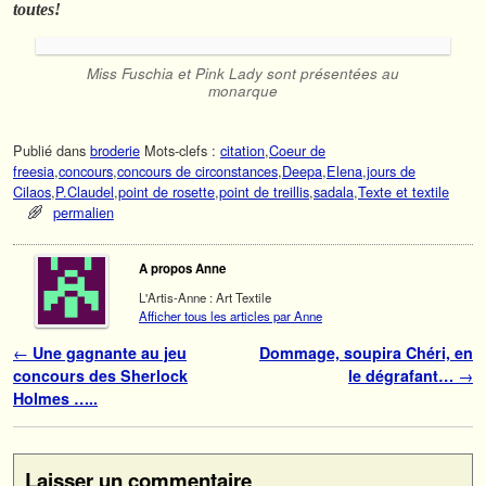
toutes!
Miss Fuschia et Pink Lady sont présentées au
monarque
Publié dans
broderie
Mots-clefs :
citation
,
Coeur de
freesia
,
concours
,
concours de circonstances
,
Deepa
,
Elena
,
jours de
Cilaos
,
P.Claudel
,
point de rosette
,
point de treillis
,
sadala
,
Texte et textile
permalien
A propos Anne
L'Artis-Anne : Art Textile
Afficher tous les articles par Anne
Navigation des articles
←
Une gagnante au jeu
Dommage, soupira Chéri, en
concours des Sherlock
le dégrafant…
→
Holmes …..
Laisser un commentaire