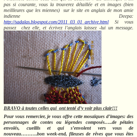
pas si courante, vous la trouverez détaillée et en images (bien
meillleures que les miennes) sur le site en anglais de mon amie
indienne Deepa:
http://sadalas.blogspot.com/2011_03_01_archive.html
Si vous
passez chez elle, et écrivez l’anglais laissez -lui un message.
BRAVO à toutes celles qui ont tenté d’y voir plus clair!!!
Pour vous remercier, je vous offre cette mosaïques d’images: des
personnages de contes ou légendes composés…..de pétales
envolés, cueillis et qui s’envolent vers vous de
nouveau……….bon week-end, fileuses de rêves que vous êtes