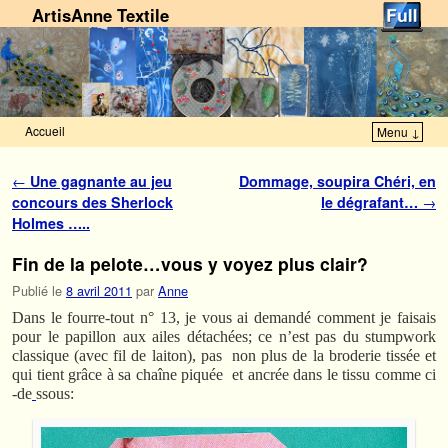
ArtisAnne Textile
Accueil
Menu ↓
Skip to primary content
Aller au contenu secondaire
Navigation des articles
←
Une gagnante au jeu
Dommage, soupira Chéri, en
concours des Sherlock
le dégrafant…
→
Holmes …..
Fin de la pelote…vous y voyez plus clair?
Publié le
8 avril 2011
par
Anne
Dans le fourre-tout n° 13, je vous ai demandé comment je faisais
pour le papillon aux ailes détachées; ce n’est pas du stumpwork
classique (avec fil de laiton), pas non plus de la broderie tissée et
qui tient grâce à sa chaîne piquée et ancrée dans le tissu comme ci
-de
ssous: