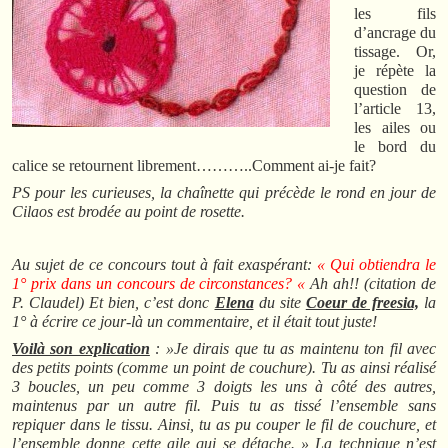
les fils
d’ancrage du
tissage. Or,
je répète la
question de
l’article 13,
les ailes ou
le bord du
calice se retournent librement………..Comment ai-je fait?
PS pour les curieuses, la chaînette qui précède le rond en jour de
Cilaos est brodée au point de rosette.
Au sujet de ce concours tout à fait exaspérant:
« Qui obtiendra le
1° prix dans un concours de circonstances? «
Ah ah!! (
citation de
P. Claudel)
Et bien, c’est donc
Elena
du site
Coeur de freesia,
la
1° à écrire ce jour-là un commentaire, et il était tout juste!
Voilà son explication
: »Je dirais que tu as maintenu ton fil avec
des petits points (comme un point de couchure). Tu as ainsi réalisé
3 boucles, un peu comme 3 doigts les uns à côté des autres,
maintenus par un autre fil. Puis tu as tissé l’ensemble sans
repiquer dans le tissu. Ainsi, tu as pu couper le fil de couchure, et
l’ensemble donne cette aile qui se détache. » La technique n’est