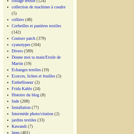
collage textile
(124)
collection de machines à coudre
(5)
colliers
(48)
Corbeilles et panières textiles
(142)
Couture patch
(379)
cyanotypes
(104)
Divers
(589)
Donne moi ta main/Etoile de
Martin
(19)
Echanges textiles
(19)
Ecorces, lichen et feuilles
(5)
Embellisseur
(2)
Frida Kahlo
(24)
Histoire du blog
(8)
Inde
(208)
Installation
(77)
Intermède photo/citation
(2)
jardins textiles
(33)
Kawandi
(7)
liens
(401)