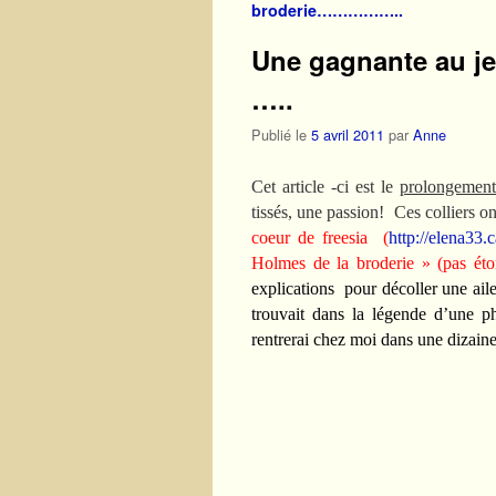
broderie……………..
Une gagnante au j
…..
Publié le
5 avril 2011
par
Anne
Cet article -ci est le
prolongemen
tissés, une passion! Ces colliers on
coeur de freesia (
http://elena33.
Holmes de la broderie » (pas éton
explications pour décoller une aile
trouvait dans la légende d’une ph
rentrerai chez moi dans une diz