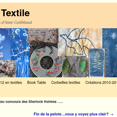
Textile
es d'Anne Gailhbaud
12 en textiles
Book Table
Corbeilles textiles
Créations 2010-20
jeu concours des Sherlock Holmes …..
Fin de la pelote…vous y voyez plus clair?
→