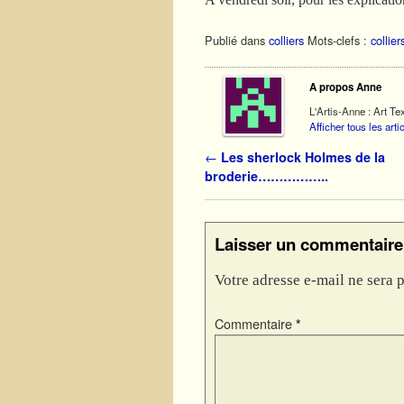
Publié dans
colliers
Mots-clefs :
collier
A propos Anne
L'Artis-Anne : Art Tex
Afficher tous les art
Navigation des articles
←
Les sherlock Holmes de la
broderie……………..
Laisser un commentaire
Votre adresse e-mail ne sera p
Commentaire
*