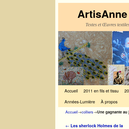
ArtisAnne 
Textes et Œuvres textil
Skip to primary content
Aller au contenu secondaire
Accueil
2011 en fils et tissu
20
Années-Lumière
À propos
Accueil
→
colliers
→
Une gagnante au 
Navigation des articles
←
Les sherlock Holmes de la