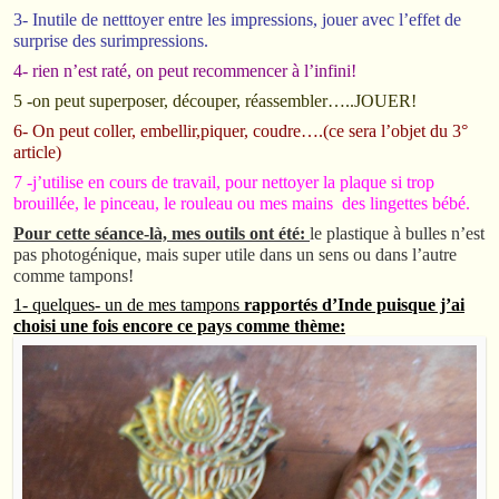
3- Inutile de netttoyer entre les impressions, jouer avec l’effet de
surprise des surimpressions.
4- rien n’est raté, on peut recommencer à l’infini!
5 -on peut superposer, découper, réassembler…..JOUER!
6- On peut coller, embellir,piquer, coudre….(ce sera l’objet du 3°
article)
7 -j’utilise en cours de travail, pour nettoyer la plaque si trop
brouillée, le pinceau, le rouleau ou mes mains des lingettes bébé.
Pour cette séance-là, mes outils ont été:
le plastique à bulles n’est
pas photogénique, mais super utile dans un sens ou dans l’autre
comme tampons!
1- quelques- un de mes tampons
rapportés d’Inde puisque j’ai
choisi une fois encore ce pays comme thème: