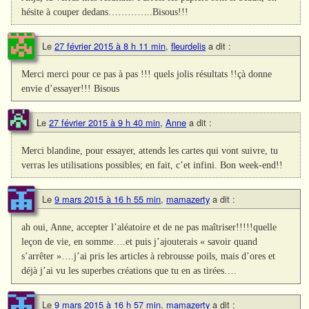
hésite à couper dedans…………..Bisous!!!
Le
27 février 2015 à 8 h 11 min
,
fleurdelis
a dit :
Merci merci pour ce pas à pas !!! quels jolis résultats !!çà donne
envie d’essayer!!! Bisous
Le
27 février 2015 à 9 h 40 min
,
Anne
a dit :
Merci blandine, pour essayer, attends les cartes qui vont suivre, tu
verras les utilisations possibles; en fait, c’et infini. Bon week-end!!
Le
9 mars 2015 à 16 h 55 min
,
mamazerty
a dit :
ah oui, Anne, accepter l’aléatoire et de ne pas maîtriser!!!!!quelle
leçon de vie, en somme….et puis j’ajouterais « savoir quand
s’arrêter »….j’ai pris les articles à rebrousse poils, mais d’ores et
déjà j’ai vu les superbes créations que tu en as tirées….
Le
9 mars 2015 à 16 h 57 min
,
mamazerty
a dit :