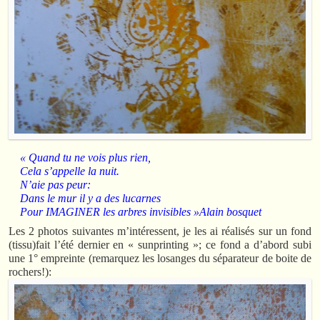
« Quand tu ne vois plus rien,
Cela s’appelle la nuit.
N’aie pas peur:
Dans le mur il y a des lucarnes
Pour IMAGINER les arbres invisibles »Alain bosquet
Les 2 photos suivantes m’intéressent, je les ai réalisés sur un fond
(tissu)fait l’été dernier en « sunprinting »; ce fond a d’abord subi
une 1° empreinte (remarquez les losanges du séparateur de boite de
rochers!):