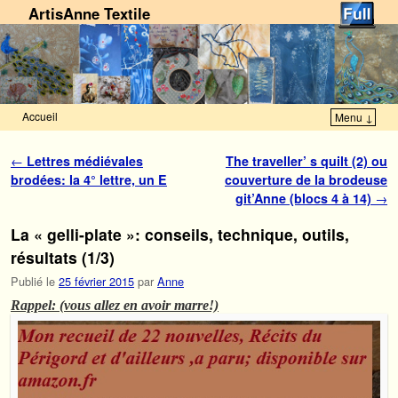
ArtisAnne Textile
Accueil
Menu ↓
Skip to primary content
Aller au contenu secondaire
Navigation des articles
←
Lettres médiévales
The traveller’ s quilt (2) ou
brodées: la 4° lettre, un E
couverture de la brodeuse
git’Anne (blocs 4 à 14)
→
La « gelli-plate »: conseils, technique, outils,
résultats (1/3)
Publié le
25 février 2015
par
Anne
Rappel: (vous allez en avoir marre!)