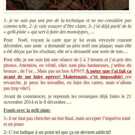
1- je ne suis pas une pro de la technique et ne me considère pas
comme telle, 2- je vais essayer d’être claire, 3- j’ai déjà parlé de la
« gelli-plate » qui sert à faire des monotypes, …
Pour Noël, voyant la carte que je lui avais envoyée courant
décembre, une amie a demandé au père noël une plaque; mais elle
a été déçue par les résultats; elle m’a demandé une sorte de tuto…
Pour elle, je me suis fait une séance de 2 à 3 heures et j’ai pris des
photos. Attention, en vérité, elles sont plus lumineuses, j’utilise du
bronze , de l’or…Mais pas un bon APN!!!
A noter que j’ai fait ça
avant de me faire opérer! Maintenant, c’et impossible!
(en
revanche, je peux les travailler, en faire des cartes, mais n’allons
pas trop vite!)
Avant de commencer, je reprends les remarques déjà faites le 21
novembre 2014 et le 8 décembre….
Fonds avec la gelli plate:
1- il ne faut pas chercher un but final, mais accepter l’imprévu total
et en jouer.
2- C’est ludique à un point tel que ça en devient addictif!