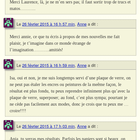
Merci Laurence, là, je ne m’en sers pas; il faut sortir trop de trucs et
matos………..
Le
26 février 2015 à 16 h 57 min
,
Anne
a dit :
Merci annie, ce que tu écris à propos de mes nouvelles me fait
plaisir, je t’imagine dans ce monde étrange de
l’imagination………..amitiés!
Le
26 février 2015 à 16 h 59 min
,
Anne
a dit :
Isa, oui et non, je me suis longtemps servi d’une plaque de verre, on
ne peut pas étaler les encres ou peintures de la meême façon, le
résultat est plus fondu, tu peux reprendre infiniment plus qu’avec la
plaque de verre, superposer; au fond, c’est plus sympa; pourtant je
ne cède pas facilement aux modes, donc je crois que tu peux me …
croire!!!!
Le
26 février 2015 à 17 h 03 min
,
Anne
a dit :
Anja, tu verras mes résultats. Parfois les papiers sont si beaux, on