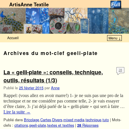
ArtisAnne Textile
Accueil
Menu ↓
Skip to primary content
Aller au contenu secondaire
Archives du mot-clef
geeli-plate
La « gelli-plate »: conseils, technique,
28
outils, résultats (1/3)
Publié le
25 février 2015
par
Anne
Rappel: (vous allez en avoir marre!) 1- je ne suis pas une pro de la
technique et ne me considère pas comme telle, 2- je vais essayer
d’être claire, 3- j’ai déjà parlé de la « gelli-plate » qui sert à faire …
Lire la suite
→
Publié dans
Bricolage
,
Cartes
,
Divers
,
mixed media
,
technique
,
tuto
|
Mots-
clefs :
citations
,
geeli-plate
,
textes et textiles
|
Réponses
28