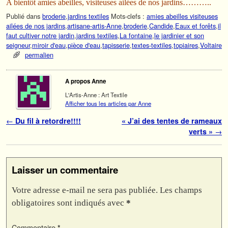
A bientôt amies abeilles, visiteuses ailées de nos jardins………..
Publié dans
broderie
,
jardins textiles
Mots-clefs :
amies abeilles visiteuses
ailées de nos jardins
,
artisane-artis-Anne
,
broderie
,
Candide
,
Eaux et forêts
,
il
faut cultiver notre jardin
,
jardins textiles
,
La fontaine
,
le jardinier et son
seigneur
,
miroir d'eau
,
pièce d'eau
,
tapisserie
,
textes-textiles
,
topiaires
,
Voltaire
permalien
A propos Anne
L'Artis-Anne : Art Textile
Afficher tous les articles par Anne
Navigation des articles
←
Du fil à retordre!!!!
« J’ai des tentes de rameaux
verts »
→
Laisser un commentaire
Votre adresse e-mail ne sera pas publiée.
Les champs
obligatoires sont indiqués avec
*
Commentaire
*