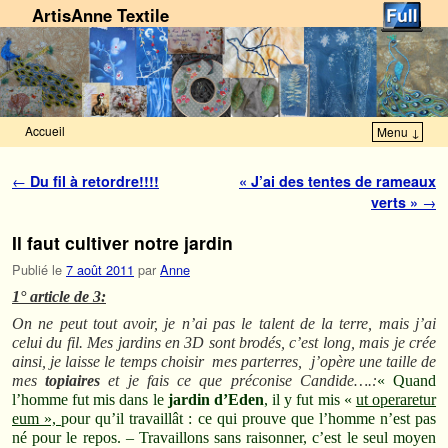
ArtisAnne Textile
Accueil
Menu ↓
Skip to primary content
Aller au contenu secondaire
Navigation des articles
←
Du fil à retordre!!!!
« J’ai des tentes de rameaux
verts »
→
Il faut cultiver notre jardin
Publié le
7 août 2011
par
Anne
1° article de 3:
On ne peut tout avoir, je n’ai pas le talent de la terre, mais j’ai
celui du fil. Mes jardins en 3D sont brodés, c’est long, mais je crée
ainsi, je laisse le temps choisir mes parterres, j’opère une taille de
mes
topiaires
et je fais ce que préconise Candide….:
« Quand
l’homme fut mis dans le
jardin
d’Eden
, il y fut mis «
ut operaretur
eum »,
pour qu’il travaillât : ce qui prouve que l’homme n’est pas
né pour le repos. – Travaillons sans raisonner, c’est le seul moyen