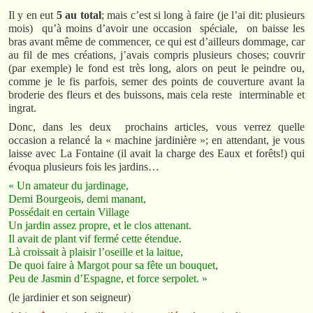
Il y en eut
5 au total
; mais c’est si long à faire (je l’ai dit: plusieurs
mois) qu’à moins d’avoir une occasion spéciale, on baisse les
bras avant même de commencer, ce qui est d’ailleurs dommage, car
au fil de mes créations, j’avais compris plusieurs choses; couvrir
(par exemple) le fond est très long, alors on peut le peindre ou,
comme je le fis parfois, semer des points de couverture avant la
broderie des fleurs et des buissons, mais cela reste interminable et
ingrat.
Donc, dans les deux prochains articles, vous verrez quelle
occasion a relancé la « machine jardinière »; en attendant, je vous
laisse avec La Fontaine (il avait la charge des Eaux et forêts!) qui
évoqua plusieurs fois les jardins…
« Un amateur du jardinage,
Demi Bourgeois, demi manant,
Possédait en certain Village
Un jardin assez propre, et le clos attenant.
Il avait de plant vif fermé cette étendue.
Là croissait à plaisir l’oseille et la laitue,
De quoi faire à Margot pour sa fête un bouquet,
Peu de Jasmin d’Espagne, et force serpolet. »
(le jardinier et son seigneur)