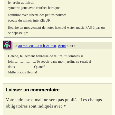
le jardin au miroir
symétrie joue avec courbes baroque
équilibre avec liberté des petites pousses
écoute du miroir inté RIEUR
fleurire en mouvement de notes haendel water music PAS à pas on
se dépasse tjrs
Le
30 mai 2013 à 6 h 21 min
,
Anne
a dit :
Hélène, telleement heureuse de te lire; tu sembles si
loin……………….Te revoir dans mon jardin, ce serait si
doux…………….Quand?
Mille bisous fleuris!
Laisser un commentaire
Votre adresse e-mail ne sera pas publiée.
Les champs
obligatoires sont indiqués avec
*