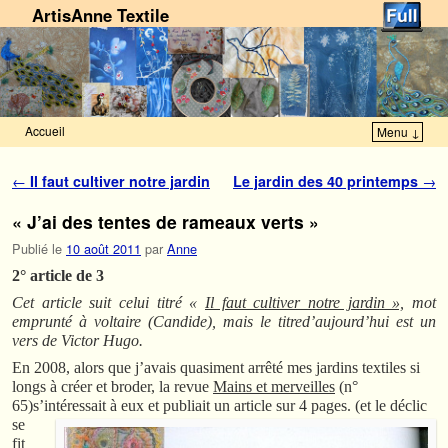
ArtisAnne Textile
Accueil
Menu ↓
Skip to primary content
Aller au contenu secondaire
Navigation des articles
←
Il faut cultiver notre jardin
Le jardin des 40 printemps
→
« J’ai des tentes de rameaux verts »
Publié le
10 août 2011
par
Anne
2° article de 3
Cet article suit celui titré «
Il faut cultiver notre jardin »,
mot
emprunté à voltaire (Candide), mais le titred’aujourd’hui est un
vers de Victor Hugo.
En 2008, alors que j’avais quasiment arrêté mes jardins textiles si
longs à créer et broder, la revue
Mains et merveilles
(n°
65)s’intéressait à eux et publiait un article sur 4 pages.
(et le déclic
se
fit