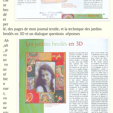
coe
ur
bro
dé
et
per
lé, des pages de mon journal textile, et la technique des jardins
brodés en 3D et un dialogue questions
-réponses
Ah
,ah
, je
vo
us
vo
us
ai
bie
n
eue
s,
vo
us
ne
sav