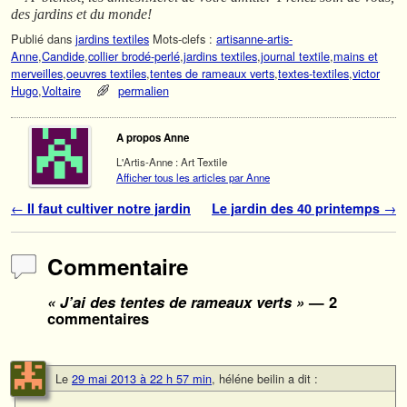
des jardins et du monde!
Publié dans
jardins textiles
Mots-clefs :
artisanne-artis-
Anne
,
Candide
,
collier brodé-perlé
,
jardins textiles
,
journal textile
,
mains et
merveilles
,
oeuvres textiles
,
tentes de rameaux verts
,
textes-textiles
,
victor
Hugo
,
Voltaire
permalien
A propos Anne
L'Artis-Anne : Art Textile
Afficher tous les articles par Anne
Navigation des articles
←
Il faut cultiver notre jardin
Le jardin des 40 printemps
→
Commentaire
« J’ai des tentes de rameaux verts »
— 2
commentaires
Le
29 mai 2013 à 22 h 57 min
,
héléne beilin
a dit :