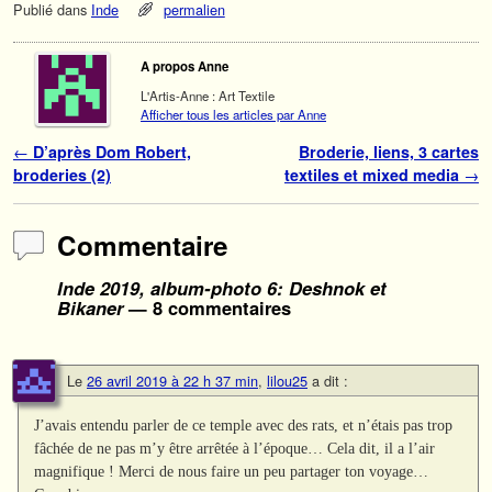
Publié dans
Inde
permalien
A propos Anne
L'Artis-Anne : Art Textile
Afficher tous les articles par Anne
Navigation des articles
←
D’après Dom Robert,
Broderie, liens, 3 cartes
broderies (2)
textiles et mixed media
→
Commentaire
Inde 2019, album-photo 6: Deshnok et
Bikaner
— 8 commentaires
Le
26 avril 2019 à 22 h 37 min
,
lilou25
a dit :
J’avais entendu parler de ce temple avec des rats, et n’étais pas trop
fâchée de ne pas m’y être arrêtée à l’époque… Cela dit, il a l’air
magnifique ! Merci de nous faire un peu partager ton voyage…