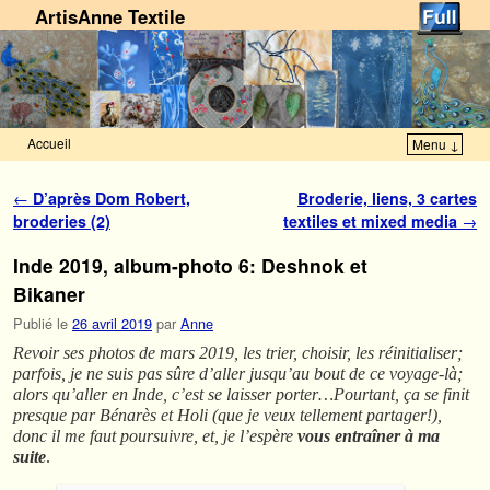
ArtisAnne Textile
Accueil
Menu ↓
Skip to primary content
Aller au contenu secondaire
Navigation des articles
←
D’après Dom Robert,
Broderie, liens, 3 cartes
broderies (2)
textiles et mixed media
→
Inde 2019, album-photo 6: Deshnok et
Bikaner
Publié le
26 avril 2019
par
Anne
Revoir ses photos de mars 2019, les trier, choisir, les réinitialiser;
parfois, je ne suis pas sûre d’aller jusqu’au bout de ce voyage-là;
alors qu’aller en Inde, c’est se laisser porter…Pourtant, ça se finit
presque par Bénarès et Holi (que je veux tellement partager!),
donc il me faut poursuivre, et, je l’espère
vous entraîner à ma
suite
.