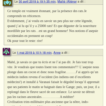
Le
30 avril 2019 à 19 h 35 min
,
Maïté /Aliénor
a dit :
Ce temple est vraiment étonnant, par la présence des rats.Je
comprends tes réticences.
Evidemment, j’ai voulu en savoir un peu plus sur cette légende,
quand j’ai lu qu’il y a 25000 rats! Et que déguster de la nourriture
mordillée par les rats…est un grand honneur! Nos notions d’asepsie
occidentales en prennent un coup!
Ok pour tout le reste: rire!
Le
1 mai 2019 à 10 h 18 min
,
Anne
a dit :
Maïté, je savais ce que tu écris et ne l’ai pas dit. Je fais tout trop
vite. Je voudrais que toutes lisent ton commentaire!!! L’asepsie nous
plonge dans un cocon et donc nous fragilise………J’ai appris qu’un
médecin indien revenu d’occident (les indiens ont d’excellents
médecins!) et installé à Varanasi faisait le dégoûté lorsqu’il apprenait
que ses patients le matin se baignait dans le Gange; puis, un jour, il a
replongé dans le fleuve sacré de son enfance. Le savoir ne détruit
pas les racines ancestrales……………..A méditer!
Civilisation trim-millénaire plus ancienne que la nôtre, indo-