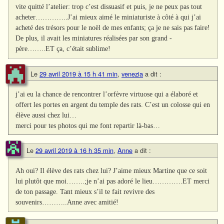
vite quitté l’atelier: trop c’est dissuasif et puis, je ne peux pas tout
acheter…………..J’ai mieux aimé le miniaturiste à côté à qui j’ai
acheté des trésors pour le noël de mes enfants; ça je ne sais pas faire!
De plus, il avait les miniatures réalisées par son grand -
père……..ET ça, c’était sublime!
Le
29 avril 2019 à 15 h 41 min
,
venezia
a dit :
j’ai eu la chance de rencontrer l’orfèvre virtuose qui a élaboré et
offert les portes en argent du temple des rats. C’est un colosse qui en
élève aussi chez lui…
merci pour tes photos qui me font repartir là-bas…
Le
29 avril 2019 à 16 h 35 min
,
Anne
a dit :
Ah oui? Il élève des rats chez lui? J’aime mieux Martine que ce soit
lui plutôt que moi……..;je n’ai pas adoré le lieu………….ET merci
de ton passage. Tant mieux s’il te fait revivre des
souvenirs………..Anne avec amitié!