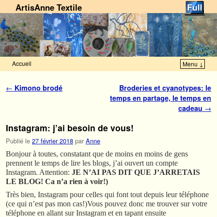
ArtisAnne Textile
Accueil
Menu ↓
Skip to primary content
Aller au contenu secondaire
Navigation des articles
←
Kimono brodé
Broderies et cyanotypes: le
temps en partage, le temps en
cadeau
→
Instagram: j’ai besoin de vous!
Publié le
27 février 2018
par
Anne
Bonjour à toutes, constatant que de moins en moins de gens
prennent le temps de lire les blogs, j’ai ouvert un compte
Instagram. Attention:
JE N’AI PAS DIT QUE J’ARRETAIS
LE BLOG! Ca n’a rien à voir!)
Très bien, Instagram pour celles qui font tout depuis leur téléphone
(ce qui n’est pas mon cas!)Vous pouvez donc me trouver sur votre
téléphone en allant sur Instagram et en tapant ensuite