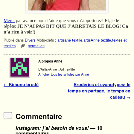
Merci
par avance pour l’aide que vous m’apporterez! Et, je le
répète:
JE N’AI PAS DIT QUE J’ARRETAIS LE BLOG! Ca
n’a rien à voir!)
Publié dans
Divers
Mots-clefs :
artisane textile
,
artisAnne textile
,
textes et
textiles
permalien
A propos Anne
L'Artis-Anne : Art Textile
Afficher tous les articles par Anne
Navigation des articles
←
Kimono brodé
Broderies et cyanotypes: le
temps en partage, le temps en
cadeau
→
Commentaire
Instagram: j’ai besoin de vous!
— 10
commentaires