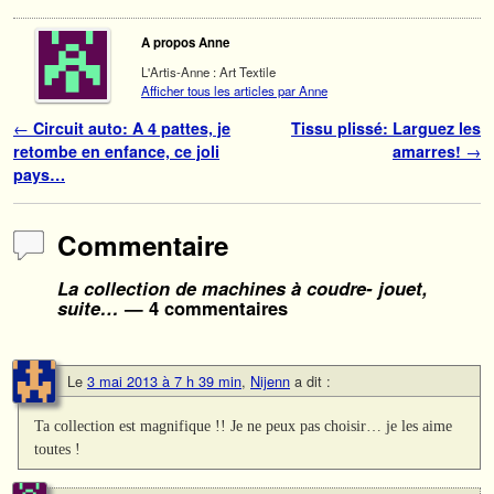
A propos Anne
L'Artis-Anne : Art Textile
Afficher tous les articles par Anne
Navigation des articles
←
Circuit auto: A 4 pattes, je
Tissu plissé: Larguez les
retombe en enfance, ce joli
amarres!
→
pays…
Commentaire
La collection de machines à coudre- jouet,
suite…
— 4 commentaires
Le
3 mai 2013 à 7 h 39 min
,
Nijenn
a dit :
Ta collection est magnifique !! Je ne peux pas choisir… je les aime
toutes !