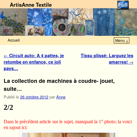
ArtisAnne Textile
Accueil
Menu ↓
Skip to primary content
Aller au contenu secondaire
Navigation des articles
←
Circuit auto: A 4 pattes, je
Tissu plissé: Larguez les
retombe en enfance, ce joli
amarres!
→
pays…
La collection de machines à coudre- jouet,
suite…
Publié le
26 octobre 2012
par
Anne
2/2
Dans le précédent article sur le sujet, manquait la 1° photo; la voici
en rajout ici: