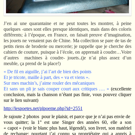
J’en ai une quarantaine et ne peut toutes les montrer, à peine
quelques -unes sont elles presque identiques, mais dans des coloris
différents; à l’époque, en France, on faisait preuve d’imagination,
les jouets ne venaient pas de Chine. Ma collection se pare de tas de
petits riens de broderie ou mercerie; je rappelle que je cherche des
cahiers de couture, puisque à l’école, on apprenait à coudre…Voire
d’autres machines à coudre- jouets..(je n’ai plus assez d’un
meuble, ça prend de la place!)
« De fil en aiguille, j’ai l’art de bien des points
Et je tricote, maille à part, des « va et viens ».
Sur mes machin’s, j’aime rouler des mécaniques
Et sans un pli je sais couper court aux critiques …. »
(excellente
conclusion, mais la chanson n’étant pas finie, vous pouvez cliquer
sur le lien suivant)
http://lespoetes.net/plpoeme.php?id=2551
Je rajoute 2 photos pour le plaisir, et parce que je n’ai pas envie de
vous quitter; la 1° est une Singer des années 60, elle a son
« capot » (voir le blanc plus haut, légendé), son livret, son matériel
de rechange; pourtant j’ai connu sa propriétaire qui a appris à