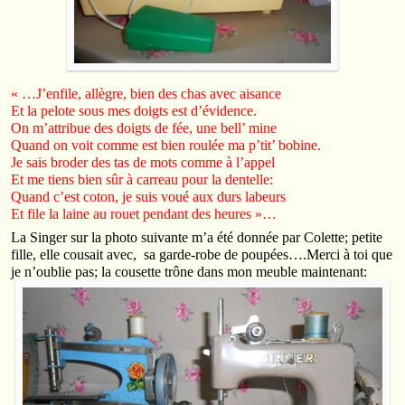
« …J’enfile, allègre, bien des chas avec aisance
Et la pelote sous mes doigts est d’évidence.
On m’attribue des doigts de fée, une bell’ mine
Quand on voit comme est bien roulée ma p’tit’ bobine.
Je sais broder des tas de mots comme à l’appel
Et me tiens bien sûr à carreau pour la dentelle:
Quand c’est coton, je suis voué aux durs labeurs
Et file la laine au rouet pendant des heures »…
La Singer sur la photo suivante m’a été donnée par Colette; petite
fille, elle cousait avec, sa garde-robe de poupées….Merci à toi que
je n’oublie pas; la cousette trône dans mon meuble maintenant: