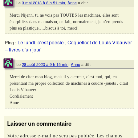
Le
3 mai 2013 à 8 h 51 min
,
Anne
a dit :
Merci Nijenn, tu ne vois pas TOUTES les machines, elles sont
éparpillées dans ma maison; en fait, normalement, je n’en prends
plus en plastique…..bisous à toi, merci!
Le lundi, c’est poésie , Coquelicot de Louis Vibauver
Ping :
– livres d'un jour
Le
28 août 2023 à 9 h 15 min
,
Anne
a dit :
Merci de citer mon blog, mais il y a erreur, c’est moi, qui, en
présentant ma propre collection de machines à coudre -jouets , citait
Louis Vibauver.
Cordialement
Anne
Laisser un commentaire
Votre adresse e-mail ne sera pas publiée.
Les champs