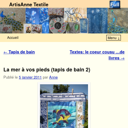
ArtisAnne Textile
Accueil
Menu ↓
Skip to primary content
Aller au contenu secondaire
Navigation des articles
←
Tapis de bain
Textes: le coeur cousu …de
livres
→
La mer à vos pieds (tapis de bain 2)
Publié le
5 janvier 2011
par
Anne