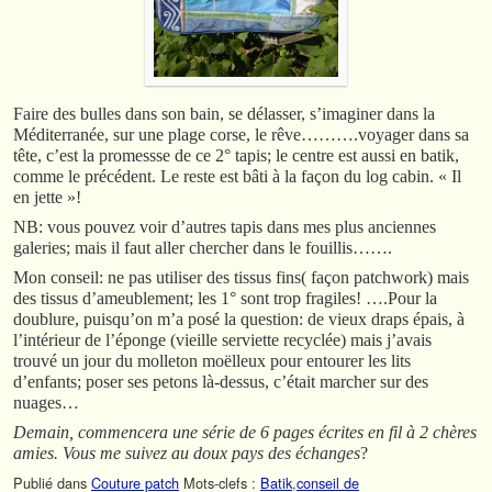
Faire des bulles dans son bain, se délasser, s’imaginer dans la
Méditerranée, sur une plage corse, le rêve……….voyager dans sa
tête, c’est la promessse de ce 2° tapis; le centre est aussi en batik,
comme le précédent. Le reste est bâti à la façon du log cabin. « Il
en jette »!
NB: vous pouvez voir d’autres tapis dans mes plus anciennes
galeries; mais il faut aller chercher dans le fouillis…….
Mon conseil: ne pas utiliser des tissus fins( façon patchwork) mais
des tissus d’ameublement; les 1° sont trop fragiles! ….Pour la
doublure, puisqu’on m’a posé la question: de vieux draps épais, à
l’intérieur de l’éponge (vieille serviette recyclée) mais j’avais
trouvé un jour du molleton moëlleux pour entourer les lits
d’enfants; poser ses petons là-dessus, c’était marcher sur des
nuages…
Demain, commencera une série de 6 pages écrites en fil à 2 chères
amies. Vous me suivez au doux pays des échanges
?
Publié dans
Couture patch
Mots-clefs :
Batik
,
conseil de