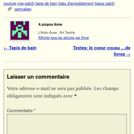
couture
,
mer
,
patch
,
tapis de bain
,
tissu d'ameublement
,
tissus patch
permalien
A propos Anne
L'Artis-Anne : Art Textile
Afficher tous les articles par Anne
Navigation des articles
←
Tapis de bain
Textes: le coeur cousu …de
livres
→
Laisser un commentaire
Votre adresse e-mail ne sera pas publiée.
Les champs
obligatoires sont indiqués avec
*
Commentaire
*