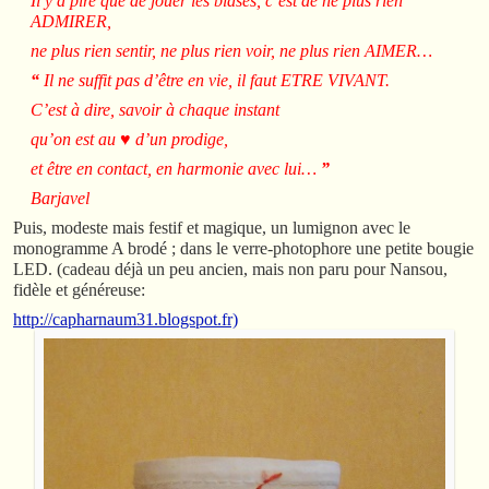
Il y a pire que de jouer les blasés, c’est de ne plus rien
ADMIRER,
ne plus rien sentir, ne plus rien voir, ne plus rien AIMER…
“
Il ne suffit pas d’être en vie, il faut ETRE VIVANT.
C’est à dire, savoir à chaque instant
qu’on est au ♥ d’un prodige,
et être en contact, en harmonie avec lui…
”
Barjavel
Puis, modeste mais festif et magique, un lumignon avec le
monogramme A brodé ; dans le verre-photophore une petite bougie
LED. (cadeau déjà un peu ancien, mais non paru pour Nansou,
fidèle et généreuse:
http://capharnaum31.blogspot.fr)