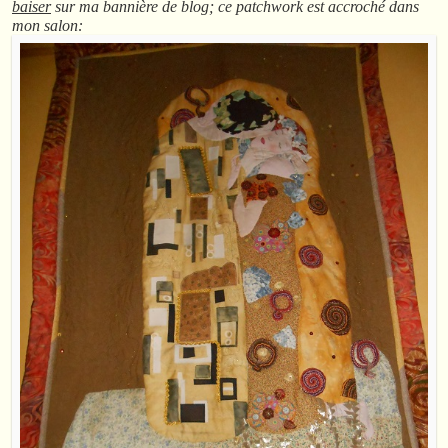
baiser
sur ma bannière de blog; ce patchwork est accroché dans
mon salon: