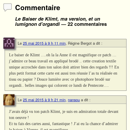
Commentaire
Le Baiser de Klimt, ma version, et un
lumignon d’organdi
— 22 commentaires
Le
25 mai 2015 à 9 h 11 min
,
Régine Bergot
a dit :
Le baiser de Klimt ….oh la la Anne il est magnifique ce patch …
j’admire ce beau travail en appliqué brodé .. cette creation textile
unique accrochée dans ton salon doit attirer bien des regards !!! En
plus petit format cette carte est aussi tres réussie l’as tu réalisée en
tissu ou papier ? Douce lumiére avec ce photophore brodé sur
organdi.. belles images qui colorent ce lundi de Pentecote….
Le
25 mai 2015 à 9 h 21 min
,
nansou
a dit :
J’avais déjà vu ton patch Klimt, je suis en admiration totale devant
ton oeuvre !
Et tu fais des cartes aussi, fantastique ! J’ai eu la chance d’admirer
le baiser à Vienne, il est magnifique.