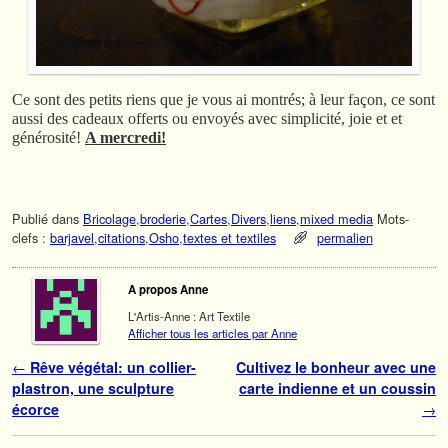
Ce sont des petits riens que je vous ai montrés; à leur façon, ce sont
aussi des cadeaux offerts ou envoyés avec simplicité, joie et et
générosité!
A mercredi!
Publié dans
Bricolage
,
broderie
,
Cartes
,
Divers
,
liens
,
mixed media
Mots-
clefs :
barjavel
,
citations
,
Osho
,
textes et textiles
permalien
A propos Anne
L'Artis-Anne : Art Textile
Afficher tous les articles par Anne
Navigation des articles
←
Rêve végétal: un collier-
Cultivez le bonheur avec une
plastron, une sculpture
carte indienne et un coussin
écorce
→