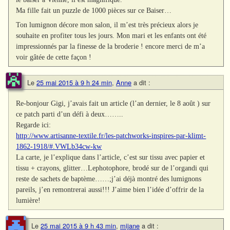
Ma fille fait un puzzle de 1000 pièces sur ce Baiser…
Ton lumignon décore mon salon, il m’est très précieux alors je
souhaite en profiter tous les jours. Mon mari et les enfants ont été
impressionnés par la finesse de la broderie ! encore merci de m’a
voir gâtée de cette façon !
Le
25 mai 2015 à 9 h 24 min
,
Anne
a dit :
Re-bonjour Gigi, j’avais fait un article (l’an dernier, le 8 août ) sur
ce patch parti d’un défi à deux……..
Regarde ici:
http://www.artisanne-textile.fr/les-patchworks-inspires-par-klimt-
1862-1918/#.VWLb34cw-kw
La carte, je l’explique dans l’article, c’est sur tissu avec papier et
tissu + crayons, glitter…Lephotophore, brodé sur de l’organdi qui
reste de sachets de baptème……;j’ai déjà montré des lumignons
pareils, j’en remontrerai aussi!!! J’aime bien l’idée d’offrir de la
lumière!
Le
25 mai 2015 à 9 h 43 min
,
mijane
a dit :