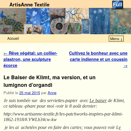
ArtisAnne Textile
Accueil
Menu ↓
Skip to primary content
Aller au contenu secondaire
Navigation des articles
←
Rêve végétal: un collier-
Cultivez le bonheur avec une
plastron, une sculpture
carte indienne et un coussin
écorce
→
Le Baiser de Klimt, ma version, et un
lumignon d’organdi
Publié le
25 mai 2015
par
Anne
Je suis tombée sur des serviettes-papier avec
Le baiser
de Klimt,
ce tableau -phare pour moi -voir le 8 août dernier:
http://www.artisanne-textile.fr/les-patchworks-inspires-par-klimt-
1862-1918/#.VWLb34cw-kw
je les ai achetées pour en faire des cartes; vous pouvez voir L
e